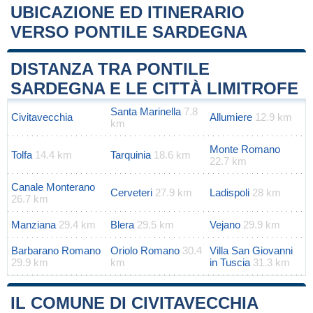
UBICAZIONE ED ITINERARIO
VERSO PONTILE SARDEGNA
Leaflet
|
Map data ©
OpenStreetMap
contributors
+
DISTANZA TRA PONTILE
−
SARDEGNA E LE CITTÀ LIMITROFE
Santa Marinella
7.8
Civitavecchia
Allumiere
12.9 km
km
Monte Romano
Tolfa
14.4 km
Tarquinia
18.6 km
22.7 km
Canale Monterano
Cerveteri
27.9 km
Ladispoli
28 km
26.7 km
Manziana
29.4 km
Blera
29.5 km
Vejano
29.9 km
Barbarano Romano
Oriolo Romano
30.4
Villa San Giovanni
29.9 km
km
in Tuscia
31.3 km
IL COMUNE DI CIVITAVECCHIA