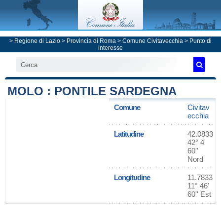
>
Regione di Lazio
>
Provincia di Roma
>
Comune Civitavecchia
> Punto di
interesse
MOLO : PONTILE SARDEGNA
Comune
Civitav
ecchia
Latitudine
42.0833
42° 4'
60''
Nord
Longitudine
11.7833
11° 46'
60'' Est