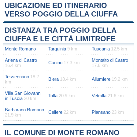
UBICAZIONE ED ITINERARIO
VERSO POGGIO DELLA CIUFFA
Leaflet
|
Map data ©
OpenStreetMap
contributors
+
DISTANZA TRA POGGIO DELLA
−
CIUFFA E LE CITTÀ LIMITROFE
Monte Romano
Tarquinia
9 km
Tuscania
12.5 km
Arlena di Castro
Montalto di Castro
Canino
17.3 km
16.4 km
17.6 km
Tessennano
18.2
Blera
18.4 km
Allumiere
19.2 km
km
Villa San Giovanni
Tolfa
20.9 km
Vetralla
21.6 km
in Tuscia
20 km
Barbarano Romano
Cellere
22 km
Piansano
23 km
21.9 km
IL COMUNE DI MONTE ROMANO