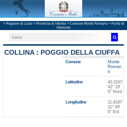
>
Regione di Lazio
>
Provincia di Viterbo
>
Comune Monte Romano
> Punto di
interesse
COLLINA : POGGIO DELLA CIUFFA
Comune
Monte
Roman
o
Latitudine
42.3167
42° 19'
0'' Nord
Longitudine
11.8167
11° 49'
0'' Est