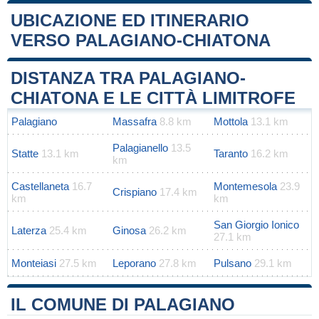
UBICAZIONE ED ITINERARIO
VERSO PALAGIANO-CHIATONA
Leaflet
|
Map data ©
OpenStreetMap
contributors
+
DISTANZA TRA PALAGIANO-
−
CHIATONA E LE CITTÀ LIMITROFE
Palagiano
Massafra
8.8 km
Mottola
13.1 km
Palagianello
13.5
Statte
13.1 km
Taranto
16.2 km
km
Castellaneta
16.7
Montemesola
23.9
Crispiano
17.4 km
km
km
San Giorgio Ionico
Laterza
25.4 km
Ginosa
26.2 km
27.1 km
Monteiasi
27.5 km
Leporano
27.8 km
Pulsano
29.1 km
IL COMUNE DI PALAGIANO