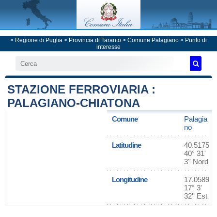
>
Regione di Puglia
>
Provincia di Taranto
>
Comune Palagiano
> Punto di
interesse
STAZIONE FERROVIARIA :
PALAGIANO-CHIATONA
Comune
Palagia
no
Latitudine
40.5175
40° 31'
3'' Nord
Longitudine
17.0589
17° 3'
32'' Est