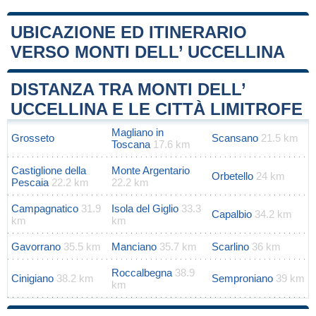
UBICAZIONE ED ITINERARIO
VERSO MONTI DELL’ UCCELLINA
Leaflet
|
Map data ©
OpenStreetMap
contributors
+
DISTANZA TRA MONTI DELL’
−
UCCELLINA E LE CITTÀ LIMITROFE
Magliano in
Grosseto
Scansano
21.5 km
Toscana
17.6 km
Castiglione della
Monte Argentario
Orbetello
24 km
Pescaia
22.2 km
22.2 km
Campagnatico
31.9
Isola del Giglio
33.3
Capalbio
34.2 km
km
km
Gavorrano
35.5 km
Manciano
35.7 km
Scarlino
36 km
Roccalbegna
38.9
Cinigiano
38.2 km
Semproniano
39 km
km