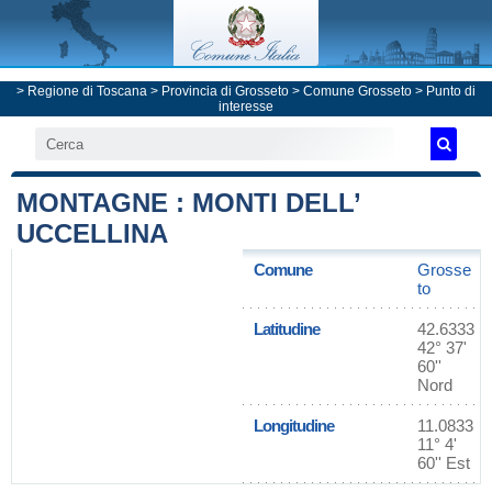
>
Regione di Toscana
>
Provincia di Grosseto
>
Comune Grosseto
> Punto di
interesse
MONTAGNE : MONTI DELL’
UCCELLINA
Comune
Grosse
to
Latitudine
42.6333
42° 37'
60''
Nord
Longitudine
11.0833
11° 4'
60'' Est