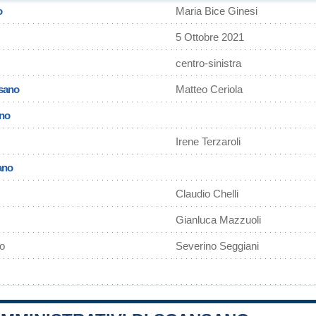
o
Maria Bice Ginesi
5 Ottobre 2021
centro-sinistra
nsano
Matteo Ceriola
ano
Irene Terzaroli
ano
Claudio Chelli
Gianluca Mazzuoli
o
Severino Seggiani