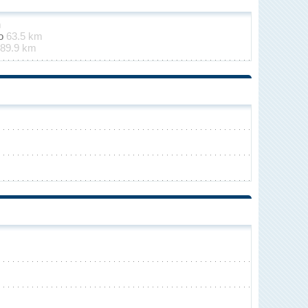
m
no
63.5 km
89.9 km