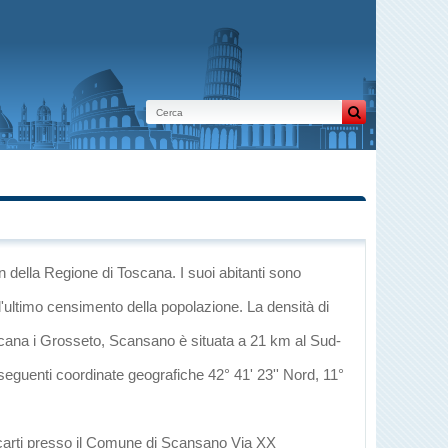
in
della Regione di Toscana
. I suoi abitanti sono
l'ultimo censimento della popolazione. La densità di
scana
i
Grosseto
, Scansano è situata a 21 km al Sud-
 seguenti coordinate geografiche 42° 41' 23'' Nord, 11°
recarti presso il Comune di Scansano Via XX