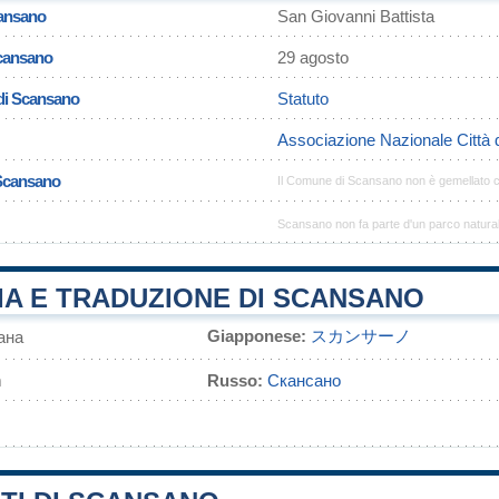
cansano
San Giovanni Battista
Scansano
29 agosto
di Scansano
Statuto
Associazione Nazionale Città 
 Scansano
Il Comune di Scansano non è gemellato 
Scansano non fa parte d'un parco natura
IA E TRADUZIONE DI SCANSANO
Giapponese:
スカンサーノ
ана
m
Russo:
Скансано