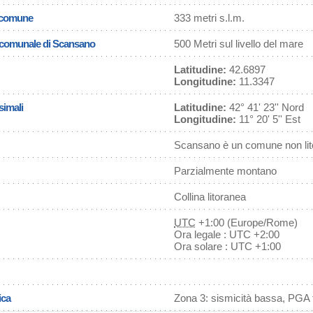
l comune
333 metri s.l.m.
a comunale di Scansano
500 Metri sul livello del mare
Latitudine:
42.6897
Longitudine:
11.3347
simali
Latitudine:
42° 41' 23'' Nord
Longitudine:
11° 20' 5'' Est
Scansano è un comune non li
Parzialmente montano
Collina litoranea
UTC
+1:00 (Europe/Rome)
Ora legale : UTC +2:00
Ora solare : UTC +1:00
ica
Zona 3: sismicità bassa, PGA f