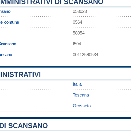
MMINISTRATIVI DI SCANSANO
nsano
053023
 del comune
0564
58054
 Scansano
I504
cansano
00112590534
INISTRATIVI
Italia
Toscana
Grosseto
DI SCANSANO