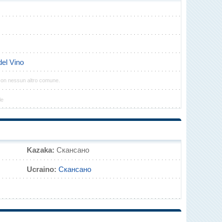
del Vino
con nessun altro comune.
le
Kazaka:
Скансано
Ucraino:
Скансано