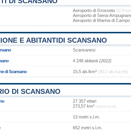
TI DI SCANSANO
Aeroporto di Grosseto
22.9 k
Aeroporto di Siena-Ampugna
Aeroporto di Marina di Campo
IONE E ABITANTIDI SCANSANO
ansano
Scansanesi
nsano
4 248 abitanti
(2022)
one di Scansano
15,5 ab./km²
(40,2 ab./sq mi)
RIO DI SCANSANO
ano
27 357 ettari
273,57 km²
(105,63 sq mi)
13 metri s.l.m.
e
652 metri s.l.m.