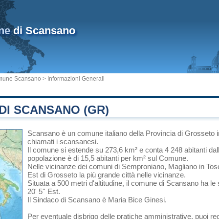
ne
di Scansano
une Scansano
> Informazioni Generali
DI SCANSANO (GR)
Scansano
è un comune italiano
della Provincia di Grosseto
chiamati i scansanesi.
Il comune si estende su 273,6 km² e conta 4 248 abitanti dal
popolazione è di 15,5 abitanti per km² sul Comune.
Nelle vicinanze dei comuni di
Semproniano
,
Magliano in To
Est di
Grosseto
la più grande città nelle vicinanze.
Situata a 500 metri d'altitudine, il comune di Scansano ha le
20' 5'' Est.
Il Sindaco di Scansano è Maria Bice Ginesi.
Per eventuale disbrigo delle pratiche amministrative, puoi 