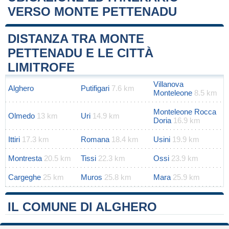
VERSO MONTE PETTENADU
Leaflet
|
Map data ©
OpenStreetMap
contributors
+
DISTANZA TRA MONTE
−
PETTENADU E LE CITTÀ
LIMITROFE
Villanova
Alghero
Putifigari
7.6 km
Monteleone
8.5 km
Monteleone Rocca
Olmedo
13 km
Uri
14.9 km
Doria
16.9 km
Ittiri
17.3 km
Romana
18.4 km
Usini
19.9 km
Montresta
20.5 km
Tissi
22.3 km
Ossi
23.9 km
Cargeghe
25 km
Muros
25.8 km
Mara
25.9 km
IL COMUNE DI ALGHERO