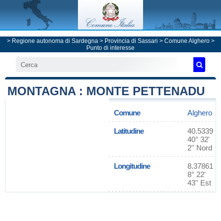
>
Regione autonoma di Sardegna
>
Provincia di Sassari
>
Comune Alghero
>
Punto di interesse
MONTAGNA : MONTE PETTENADU
Comune
Alghero
Latitudine
40.5339
40° 32'
2'' Nord
Longitudine
8.37861
8° 22'
43'' Est