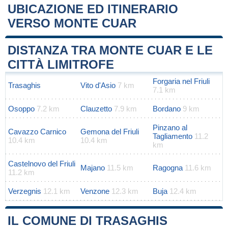
UBICAZIONE ED ITINERARIO
VERSO MONTE CUAR
Leaflet
|
Map data ©
OpenStreetMap
contributors
+
DISTANZA TRA MONTE CUAR E LE
−
CITTÀ LIMITROFE
Forgaria nel Friuli
Trasaghis
Vito d'Asio
7 km
7.1 km
Osoppo
7.2 km
Clauzetto
7.9 km
Bordano
9 km
Pinzano al
Cavazzo Carnico
Gemona del Friuli
Tagliamento
11.2
10.4 km
10.4 km
km
Castelnovo del Friuli
Majano
11.5 km
Ragogna
11.6 km
11.2 km
Verzegnis
12.1 km
Venzone
12.3 km
Buja
12.4 km
IL COMUNE DI TRASAGHIS