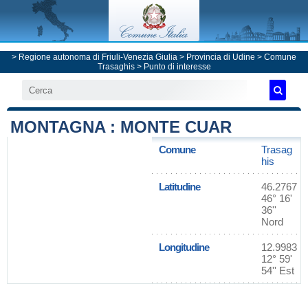
>
Regione autonoma di Friuli-Venezia Giulia
>
Provincia di Udine
>
Comune
Trasaghis
> Punto di interesse
MONTAGNA : MONTE CUAR
Comune
Trasag
his
Latitudine
46.2767
46° 16'
36''
Nord
Longitudine
12.9983
12° 59'
54'' Est