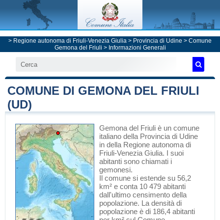
>
Regione autonoma di Friuli-Venezia Giulia
>
Provincia di Udine
>
Comune
Gemona del Friuli
> Informazioni Generali
COMUNE DI GEMONA DEL FRIULI
(UD)
Gemona del Friuli
è un comune
italiano
della Provincia di Udine
in
della Regione autonoma di
Friuli-Venezia Giulia
. I suoi
abitanti sono chiamati i
gemonesi.
Il comune si estende su 56,2
km² e conta 10 479 abitanti
dall'ultimo censimento della
popolazione. La densità di
popolazione è di 186,4 abitanti
per km² sul Comune.