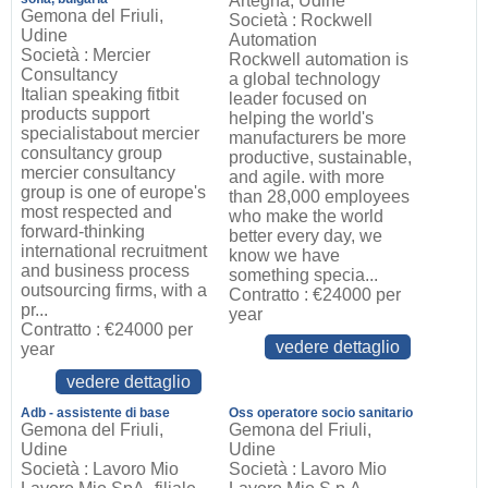
Artegna, Udine
Gemona del Friuli,
Società : Rockwell
Udine
Automation
Società : Mercier
Rockwell automation is
Consultancy
a global technology
Italian speaking fitbit
leader focused on
products support
helping the world's
specialistabout mercier
manufacturers be more
consultancy group
productive, sustainable,
mercier consultancy
and agile. with more
group is one of europe's
than 28,000 employees
most respected and
who make the world
forward-thinking
better every day, we
international recruitment
know we have
and business process
something specia...
outsourcing firms, with a
Contratto : €24000 per
pr...
year
Contratto : €24000 per
vedere dettaglio
year
vedere dettaglio
Adb - assistente di base
Oss operatore socio sanitario
Gemona del Friuli,
Gemona del Friuli,
Udine
Udine
Società : Lavoro Mio
Società : Lavoro Mio