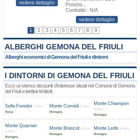
vedere dettaglio
Posizio...
Contratto : N/A
vedere dettaglio
1
2
3
4
5
6
7
8
9
ALBERGHI GEMONA DEL FRIULI
Alberghi economici di Gemona del Friuli e dintorni
I DINTORNI DI GEMONA DEL FRIULI
Ecco un elenco dei punti d'interesse situati nel Comune di Gemona
del Friuli e territori limitrofi.
Monte Chiampon
Sella Foredor
Monte Cumieli
1.7km
2.5km
3.9km
Passa
Montagna
Montagna
Monte Quarnan
Monte Brancot
Monte Ledis
4.4km
4.9km
4.1km
Montagna
Montagna
Montagna