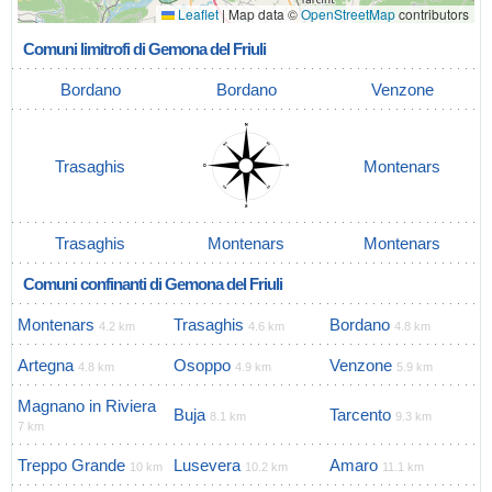
Leaflet
|
Map data ©
OpenStreetMap
contributors
Comuni limitrofi di Gemona del Friuli
Bordano
Bordano
Venzone
Trasaghis
Montenars
Trasaghis
Montenars
Montenars
Comuni confinanti di Gemona del Friuli
Montenars
Trasaghis
Bordano
4.2 km
4.6 km
4.8 km
Artegna
Osoppo
Venzone
4.8 km
4.9 km
5.9 km
Magnano in Riviera
Buja
Tarcento
8.1 km
9.3 km
7 km
Treppo Grande
Lusevera
Amaro
10 km
10.2 km
11.1 km