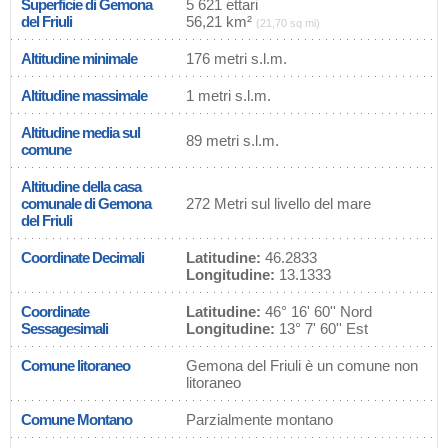
Superficie di Gemona
5 621 ettari
del Friuli
56,21 km²
(21,70 sq mi)
Altitudine minimale
176 metri s.l.m.
Altitudine massimale
1 metri s.l.m.
Altitudine media sul
89 metri s.l.m.
comune
Altitudine della casa
comunale di Gemona
272 Metri sul livello del mare
del Friuli
Coordinate Decimali
Latitudine:
46.2833
Longitudine:
13.1333
Coordinate
Latitudine:
46° 16' 60'' Nord
Sessagesimali
Longitudine:
13° 7' 60'' Est
Comune litoraneo
Gemona del Friuli è un comune non
litoraneo
Comune Montano
Parzialmente montano