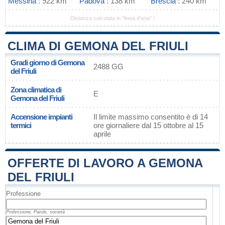
Messina
: 922 km
Padova
: 138 km
Brescia
: 240 km
Distanza calcolata in "linea d'aria" !
CLIMA DI GEMONA DEL FRIULI
Gradi giorno di Gemona
2488 GG
del Friuli
Zona climatica di
E
Gemona del Friuli
Accensione impianti
Il limite massimo consentito è di 14
termici
ore giornaliere dal 15 ottobre al 15
aprile
OFFERTE DI LAVORO A GEMONA
DEL FRIULI
Professione
Professione, Parole, società