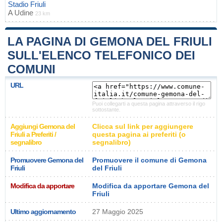
Stadio Friuli
A
Udine
23 km
LA PAGINA DI GEMONA DEL FRIULI
SULL'ELENCO TELEFONICO DEI
COMUNI
URL
Puoi collegarti a questa pagina attraverso il rigo
sottostante.
Aggiungi Gemona del
Clicca sul link per aggiungere
Friuli a Preferiti /
questa pagina ai preferiti (o
segnalibro
segnalibro)
Promuovere Gemona del
Promuovere il comune di Gemona
Friuli
del Friuli
Modifica da apportare
Modifica da apportare Gemona del
Friuli
Ultimo aggiornamento
27 Maggio 2025