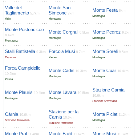
Valle del
Monte San
Monte Festa
8km
Tagliamento
Simeone
5.7km
7km
Montagna
Valle
Montagna
Monte Postòncicco
Monte Corgnul
Monte Pedroz
8.5km
9.2km
8.4km
Montagna
Montagna
Montagna
Stalli Battistella
Forcola Musi
Monte Soreli
9.3km
9.7km
9.8km
Capanna
Passa
Montagna
Forca Campidello
Monte Cadin
Monte Cuar
10.3km
10.4km
10.2km
Montagna
Montagna
Passa
Stazione Carnia
Monte Plauris
Monte Làvara
10.4km
10.5km
10.6km
Montagna
Montagna
Stazione ferroviaria
Stazione per la
Cárnia
Monte Piciat
10.6km
11.2km
Carnia
10.6km
Stazione ferroviaria
Montagna
Stazione ferroviaria
Monte Pral
Monte Faèit
Monte Musi
11.4km
11.6km
11.6km