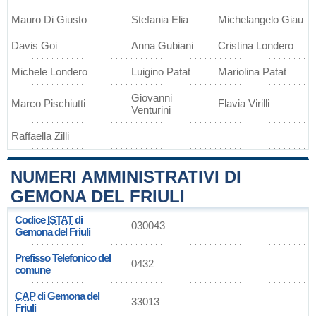
Mauro Di Giusto
Stefania Elia
Michelangelo Giau
Davis Goi
Anna Gubiani
Cristina Londero
Michele Londero
Luigino Patat
Mariolina Patat
Giovanni
Marco Pischiutti
Flavia Virilli
Venturini
Raffaella Zilli
NUMERI AMMINISTRATIVI DI
GEMONA DEL FRIULI
Codice
ISTAT
di
030043
Gemona del Friuli
Prefisso Telefonico del
0432
comune
CAP
di Gemona del
33013
Friuli