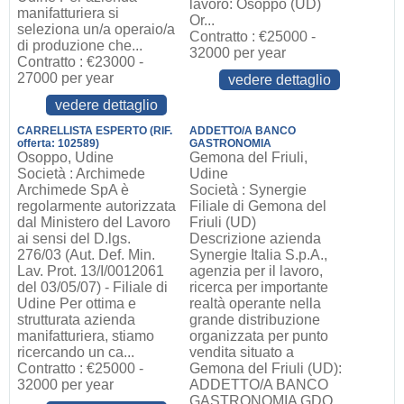
lavoro: Osoppo (UD)
manifatturiera si
Or...
seleziona un/a operaio/a
Contratto : €25000 -
di produzione che...
32000 per year
Contratto : €23000 -
27000 per year
vedere dettaglio
vedere dettaglio
CARRELLISTA ESPERTO (RIF.
ADDETTO/A BANCO
offerta: 102589)
GASTRONOMIA
Osoppo, Udine
Gemona del Friuli,
Società : Archimede
Udine
Archimede SpA è
Società : Synergie
regolarmente autorizzata
Filiale di Gemona del
dal Ministero del Lavoro
Friuli (UD)
ai sensi del D.lgs.
Descrizione azienda
276/03 (Aut. Def. Min.
Synergie Italia S.p.A.,
Lav. Prot. 13/I/0012061
agenzia per il lavoro,
del 03/05/07) - Filiale di
ricerca per importante
Udine Per ottima e
realtà operante nella
strutturata azienda
grande distribuzione
manifatturiera, stiamo
organizzata per punto
ricercando un ca...
vendita situato a
Contratto : €25000 -
Gemona del Friuli (UD):
32000 per year
ADDETTO/A BANCO
GASTRONOMIA GDO