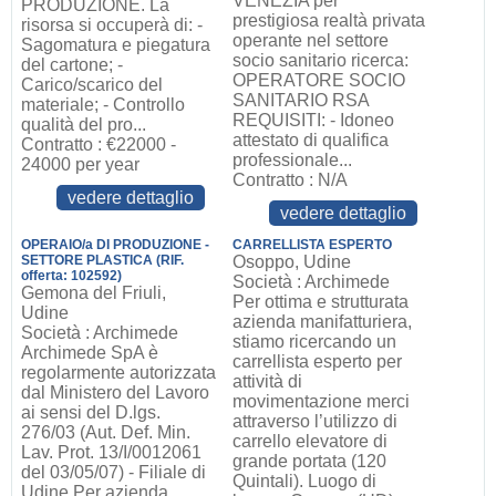
VENEZIA per
PRODUZIONE. La
prestigiosa realtà privata
risorsa si occuperà di: -
operante nel settore
Sagomatura e piegatura
socio sanitario ricerca:
del cartone; -
OPERATORE SOCIO
Carico/scarico del
SANITARIO RSA
materiale; - Controllo
REQUISITI: - Idoneo
qualità del pro...
attestato di qualifica
Contratto : €22000 -
professionale...
24000 per year
Contratto : N/A
vedere dettaglio
vedere dettaglio
OPERAIO/a DI PRODUZIONE -
CARRELLISTA ESPERTO
SETTORE PLASTICA (RIF.
Osoppo, Udine
offerta: 102592)
Società : Archimede
Gemona del Friuli,
Per ottima e strutturata
Udine
azienda manifatturiera,
Società : Archimede
stiamo ricercando un
Archimede SpA è
carrellista esperto per
regolarmente autorizzata
attività di
dal Ministero del Lavoro
movimentazione merci
ai sensi del D.lgs.
attraverso l’utilizzo di
276/03 (Aut. Def. Min.
carrello elevatore di
Lav. Prot. 13/I/0012061
grande portata (120
del 03/05/07) - Filiale di
Quintali). Luogo di
Udine Per azienda