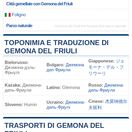
Città gemellate con Gemona del Friuli
Foligno
Parco naturale
Gemona del Friuli non fa parte d'un parco naturale
TOPONIMIA E TRADUZIONE DI
GEMONA DEL FRIULI
Giapponese:
ジェ
Bielorusso:
Bulgaro:
Джемона
モーナ・デル・フ
Джэмона-дэль-
дел Фриули
Фрыулі
リウーリ
Kazaka:
Джемона-
Russo:
Джемона-
Latino:
Glemona
дель-Фриули
дель-Фриули
Cinese:
杰莫纳德尔
Ucraino:
Джемона-
Sloveno:
Humin
дель-Фріулі
夫留利
TRASPORTI DI GEMONA DEL