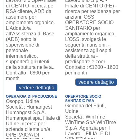
Lavoro Mio SpA- filiale
Lavoro Mio S.p.A. -
di CENTO- ricerca per
Filiale di CENTO (FE) -
RSA cliente, ADB da
ricerca per residenza per
assumere per
anziani, OSS
ampiamento organico.
OPERATORE SOCIO
L'Addetto/a
SANITARIO per
all'Assistenza di Base
ampliamento organico.
(ADB) sotto la
L'OSS, svolgerà le
supervisione di
seguenti mansioni: -
personale
assistenza agli ospiti
infermieristico,
della struttura -
supporterà gli utenti
predisporre e coor...
della struttura nelle a...
Contratto : €1200 - 1600
Contratto : €800 per
per month
month
vedere dettaglio
vedere dettaglio
OPERAIO/A DI PRODUZIONE
OPERATORE SOCIO
Osoppo, Udine
SANITARIO RSA
Gemona del Friuli,
Società : Humangest
Udine
Humangest S.p.A.
Società : WinTime
Humangest spa, filiale di
WinTime SpA WinTime
Udine, ricerca per
S.p.A. Agenzia per il
azienda cliente un/a
Lavoro – FILIALE DI
OPERAIO/A DI