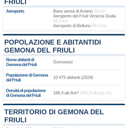
FRIULI
Aeroporto
Base aerea di Aviano
50 km
Aeroporto del Friuli Venezia Giulia
56.9 km
Aeroporto di Belluno
69.4 km
POPOLAZIONE E ABITANTIDI
GEMONA DEL FRIULI
Nome abitanti di
Gemonesi
Gemona del Friuli
Popolazione di Gemona
10 479 abitanti
(2024)
del Friuli
Densità di popolazione
186,4 ab./km²
(482,8 ab./sq mi)
di Gemona del Friuli
TERRITORIO DI GEMONA DEL
FRIULI