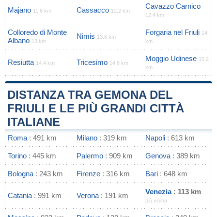
Cavazzo Carnico
Majano
Cassacco
11.6 km
12.2 km
12.4 km
Colloredo di Monte
Forgaria nel Friuli
14
Nimis
13.6 km
Albano
13 km
km
Moggio Udinese
15.2
Resiutta
Tricesimo
14.4 km
14.8 km
km
DISTANZA TRA GEMONA DEL
FRIULI E LE PIÙ GRANDI CITTÀ
ITALIANE
Roma
: 491 km
Milano
: 319 km
Napoli
: 613 km
Torino
: 445 km
Palermo
: 909 km
Genova
: 389 km
Bologna
: 243 km
Firenze
: 316 km
Bari
: 648 km
Venezia
: 113 km
Catania
: 991 km
Verona
: 191 km
più vicina