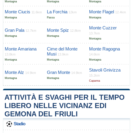
Montagna
Montagna
Montagna
Monte Ciucis
La Forchia
Monte Flagel
11.6km
12km
12.4km
Montagna
Passa
Montagna
Monte Cuzzer
Gran Pala
Monte Spiz
12.7km
12.8km
13.7km
Montagna
Montagna
Montagna
Monte Amariana
Cime del Monte
Monte Ragogna
Musi
13.8km
13.9km
14.6km
Montagna
Montagna
Montagna
Stavoli Gnivizza
Monte Alz
Gran Monte
14.9km
14.9km
15.2km
Montagna
Montagna
Capanna
ATTIVITÀ E SVAGHI PER IL TEMPO
LIBERO NELLE VICINANZ EDI
GEMONA DEL FRIULI
Stadio