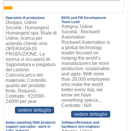
, ,
Operaio/a di produzione
BIOS and FW Development
Osoppo, Udine
Team Lead
Artegna, Udine
Società : Humangest
Società : Rockwell
Humangest spa, filiale di
Automation
Udine, ricerca per
Rockwell Automation is
azienda cliente un/a
a global technology
OPERAIO/A DI
leader focused on
PRODUZIONE. La
helping the world’s
risorsa si occuperà di:
manufacturers be more
Sagomatura e piegatura
productive, sustainable,
del cartone;
and agile. With more
Carico/scarico del
than 28,000 employees
materiale; Controllo
who make the world
qualità del prodotto
better every day, we
finito. Requisit...
know we have
Contratto : €22000 -
something specia...
24000 per year
Contratto : N/A
vedere dettaglio
vedere dettaglio
Italian speaking fitbit products
Software/firmware and
support specialist - work in
hardware test engineer
sofia, bulgaria