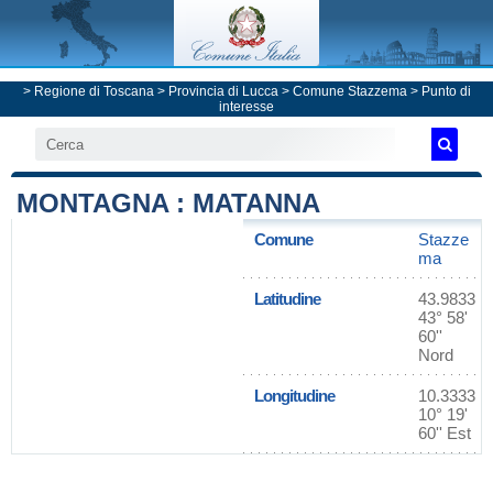
>
Regione di Toscana
>
Provincia di Lucca
>
Comune Stazzema
> Punto di
interesse
MONTAGNA : MATANNA
Comune
Stazze
ma
Latitudine
43.9833
43° 58'
60''
Nord
Longitudine
10.3333
10° 19'
60'' Est