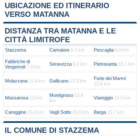
UBICAZIONE ED ITINERARIO
VERSO MATANNA
Leaflet
|
Map data ©
OpenStreetMap
contributors
+
DISTANZA TRA MATANNA E LE
−
CITTÀ LIMITROFE
Stazzema
Camaiore
6.2 km
Pescaglia
6.9 km
Fabbriche di
Seravezza
8.2 km
Pietrasanta
10.1 km
Vergemoli
7.8 km
Forte dei Marmi
Molazzana
11.4 km
Gallicano
12.3 km
12.6 km
Montignoso
13.8
Massarosa
13 km
Viareggio
14.5 km
km
Careggine
15.3 km
Vagli Sotto
15.4 km
Barga
15.7 km
IL COMUNE DI STAZZEMA