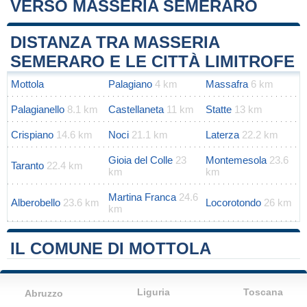
VERSO MASSERIA SEMERARO
Leaflet
|
Map data ©
OpenStreetMap
contributors
+
DISTANZA TRA MASSERIA
−
SEMERARO E LE CITTÀ LIMITROFE
Mottola
Palagiano
4 km
Massafra
6 km
Palagianello
8.1 km
Castellaneta
11 km
Statte
13 km
Crispiano
14.6 km
Noci
21.1 km
Laterza
22.2 km
Gioia del Colle
23
Montemesola
23.6
Taranto
22.4 km
km
km
Martina Franca
24.6
Alberobello
23.6 km
Locorotondo
26 km
km
IL COMUNE DI MOTTOLA
Liguria
Toscana
Abruzzo