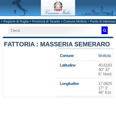
>
Regione di Puglia
>
Provincia di Taranto
>
Comune Mottola
> Punto di interesse
FATTORIA : MASSERIA SEMERARO
Comune
Mottola
Latitudine
40.6183
40° 37'
6'' Nord
Longitudine
17.0625
17° 3'
45'' Est