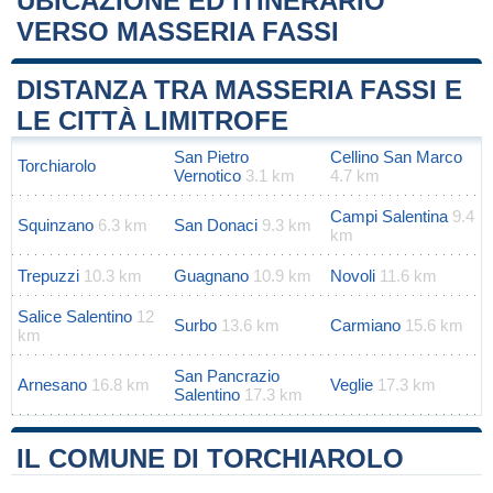
UBICAZIONE ED ITINERARIO
VERSO MASSERIA FASSI
Leaflet
|
Map data ©
OpenStreetMap
contributors
+
DISTANZA TRA MASSERIA FASSI E
−
LE CITTÀ LIMITROFE
San Pietro
Cellino San Marco
Torchiarolo
Vernotico
3.1 km
4.7 km
Campi Salentina
9.4
Squinzano
6.3 km
San Donaci
9.3 km
km
Trepuzzi
10.3 km
Guagnano
10.9 km
Novoli
11.6 km
Salice Salentino
12
Surbo
13.6 km
Carmiano
15.6 km
km
San Pancrazio
Arnesano
16.8 km
Veglie
17.3 km
Salentino
17.3 km
IL COMUNE DI TORCHIAROLO