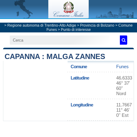
>
Regione autonoma di Trentino-Alto Adige
>
Provincia di Bolzano
>
Comune
Funes
> Punto di interesse
CAPANNA : MALGA ZANNES
Comune
Funes
Latitudine
46.6333
46° 37'
60''
Nord
Longitudine
11.7667
11° 46'
0'' Est