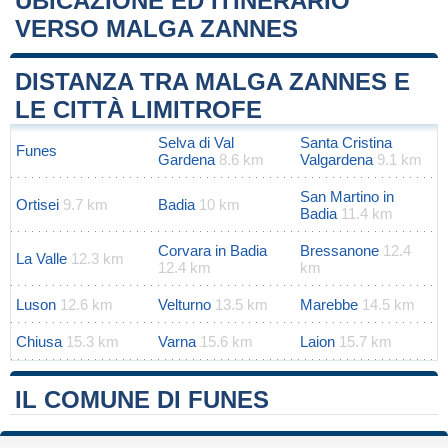
UBICAZIONE ED ITINERARIO
VERSO MALGA ZANNES
Leaflet
|
Map data ©
OpenStreetMap
contributors
+
DISTANZA TRA MALGA ZANNES E
−
LE CITTÀ LIMITROFE
Selva di Val
Santa Cristina
Funes
Gardena
8.6 km
Valgardena
9.1 km
San Martino in
Ortisei
9.7 km
Badia
10 km
Badia
11.4 km
Corvara in Badia
Bressanone
12.4
La Valle
12.3 km
12.4 km
km
Luson
12.6 km
Velturno
13.5 km
Marebbe
14.5 km
Chiusa
15.3 km
Varna
15.6 km
Laion
15.7 km
IL COMUNE DI FUNES