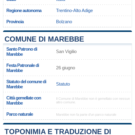
Regione autonoma
Trentino-Alto Adige
Provincia
Bolzano
COMUNE DI MAREBBE
Santo Patrono di
San Vigilio
Marebbe
Festa Patronale di
26 giugno
Marebbe
Statuto del comune di
Statuto
Marebbe
Città gemellate con
Il Comune di Marebbe non è gemellato con nessun
Marebbe
altro comune.
Parco naturale
Marebbe non fa parte d'un parco naturale
TOPONIMIA E TRADUZIONE DI