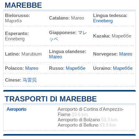
MAREBBE
Bielorusso:
Lingua tedesca:
Catalano:
Mareo
Марэбэ
Enneberg
Giapponese:
マレ
Esperanto:
Kazaka:
Мареббе
Enneberg
ッベ
Lingua olandese:
Latino:
Marubium
Norvegese:
Mareo
Mareo
Polacco:
Mareo
Russo:
Мареббе
Ucraino:
Мареббе
Cinese:
马雷贝
TRASPORTI DI MAREBBE
Aeroporto
Aeroporto di Cortina d'Ampezzo-
Fiame
19.6 km
Aeroporto di Bolzano
53.3 km
Aeroporto di Belluno
63.9 km