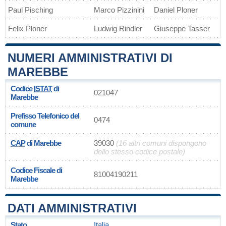
Paul Pisching
Marco Pizzinini
Daniel Ploner
Felix Ploner
Ludwig Rindler
Giuseppe Tasser
NUMERI AMMINISTRATIVI DI
MAREBBE
Codice
ISTAT
di
021047
Marebbe
Prefisso Telefonico del
0474
comune
CAP
di Marebbe
39030
(16 altri comuni dispongono
dello stesso codice postale)
Codice Fiscale di
81004190211
Marebbe
DATI AMMINISTRATIVI
Stato
Italia