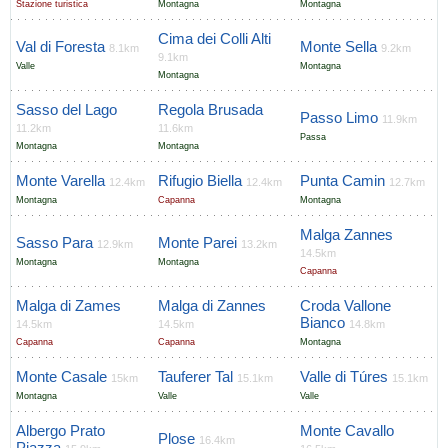
Stazione turistica
Montagna
Montagna
Cima dei Colli Alti
Val di Foresta
Monte Sella
8.1km
9.2km
9.1km
Valle
Montagna
Montagna
Sasso del Lago
Regola Brusada
Passo Limo
11.9km
11.2km
11.6km
Passa
Montagna
Montagna
Monte Varella
Rifugio Biella
Punta Camin
12.4km
12.4km
12.7km
Montagna
Capanna
Montagna
Malga Zannes
Sasso Para
Monte Parei
12.9km
13.2km
14.5km
Montagna
Montagna
Capanna
Malga di Zames
Malga di Zannes
Croda Vallone
Bianco
14.5km
14.5km
14.8km
Capanna
Capanna
Montagna
Monte Casale
Tauferer Tal
Valle di Túres
15km
15.1km
15.1km
Montagna
Valle
Valle
Albergo Prato
Monte Cavallo
Plose
16.4km
Piazza