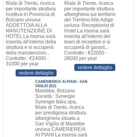
filiale di Trento, ricerca
filiale di Trento, ricerca
per importante struttura
per importante struttura
ricettiva in Provincia di
alberghiera sul territorio
Bolzano un/una:
del Trentino Alto Adige
ADDETTO/A ALLA
un/una: Receptionist di
MANUTENZIONE DI
Hotel La risorsa sarà
HOTEL La risorsa sarà
inserita all'interno del
inserita all'interno della
team di reception e si
struttura e si occuperà
occuperà di garant...
della manutenzion...
Contratto : €22000 -
Contratto : €24000 -
28000 per year
31000 per year
vedere dettaglio
vedere dettaglio
CAMERIERE/A AI PIANI - SAN
VIGILIO (BZ)
Marebbe, Bolzano
Società : Synergie
Synergie Italia spa,
filiale di Trento, ricerca
per prestigiosa struttura
alberghiera situata a
San Vigilio di Marebbe
un/una CAMERIERE/A
AI PIANI La risorsa sarà