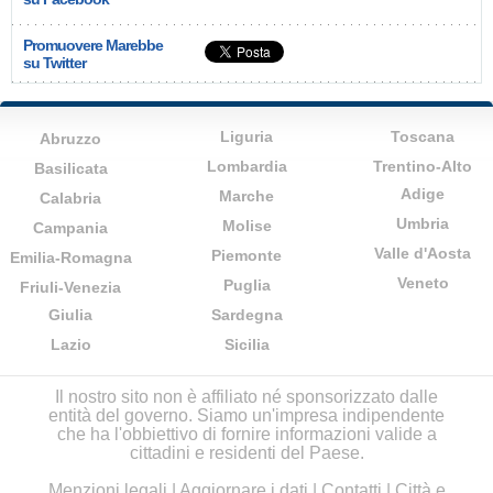
Promuovere Marebbe
su Twitter
Liguria
Toscana
Abruzzo
Lombardia
Trentino-Alto
Basilicata
Adige
Marche
Calabria
Umbria
Molise
Campania
Valle d'Aosta
Piemonte
Emilia-Romagna
Veneto
Puglia
Friuli-Venezia
Giulia
Sardegna
Lazio
Sicilia
Il nostro sito non è affiliato né sponsorizzato dalle
entità del governo. Siamo un'impresa indipendente
che ha l'obbiettivo di fornire informazioni valide a
cittadini e residenti del Paese.
Menzioni legali
|
Aggiornare i dati
|
Contatti
|
Città e