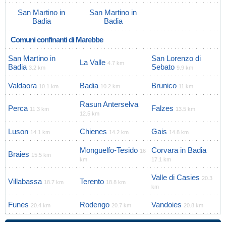
San Martino in
San Martino in
Badia
Badia
Comuni confinanti di Marebbe
San Martino in
San Lorenzo di
La Valle
4.7 km
Badia
Sebato
3.2 km
9.9 km
Valdaora
Badia
Brunico
10.1 km
10.2 km
11 km
Rasun Anterselva
Perca
Falzes
11.3 km
13.5 km
12.5 km
Luson
Chienes
Gais
14.1 km
14.2 km
14.8 km
Monguelfo-Tesido
Corvara in Badia
16
Braies
15.5 km
km
17.1 km
Valle di Casies
20.3
Villabassa
Terento
18.7 km
18.8 km
km
Funes
Rodengo
Vandoies
20.4 km
20.7 km
20.8 km