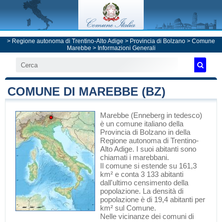
>
Regione autonoma di Trentino-Alto Adige
>
Provincia di Bolzano
>
Comune
Marebbe
> Informazioni Generali
COMUNE DI MAREBBE (BZ)
Marebbe
(Enneberg in tedesco)
è un comune italiano
della
Provincia di Bolzano
in
della
Regione autonoma di Trentino-
Alto Adige
. I suoi abitanti sono
chiamati i marebbani.
Il comune si estende su 161,3
km² e conta 3 133 abitanti
dall'ultimo censimento della
popolazione. La densità di
popolazione è di 19,4 abitanti per
km² sul Comune.
Nelle vicinanze dei comuni di