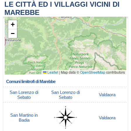
LE CITTÀ ED I VILLAGGI VICINI DI
MAREBBE
+
−
Leaflet
|
Map data ©
OpenStreetMap
contributors
Comuni limitrofi di Marebbe
San Lorenzo di
San Lorenzo di
Valdaora
Sebato
Sebato
San Martino in
Valdaora
Badia