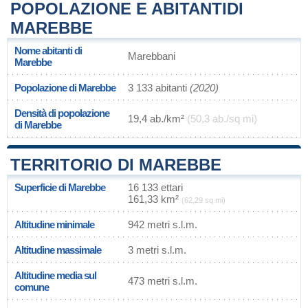
POPOLAZIONE E ABITANTIDI
MAREBBE
Nome abitanti di
Marebbani
Marebbe
Popolazione di Marebbe
3 133 abitanti
(2020)
Densità di popolazione
19,4 ab./km²
(50,3 ab./sq mi)
di Marebbe
TERRITORIO DI MAREBBE
Superficie di Marebbe
16 133 ettari
161,33 km²
(62,29 sq mi)
Altitudine minimale
942 metri s.l.m.
Altitudine massimale
3 metri s.l.m.
Altitudine media sul
473 metri s.l.m.
comune