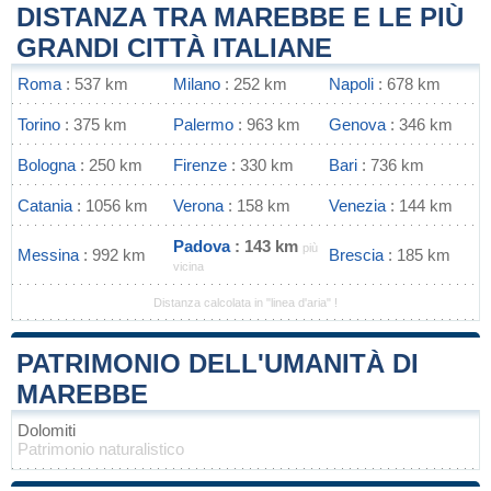
DISTANZA TRA MAREBBE E LE PIÙ
GRANDI CITTÀ ITALIANE
Roma
: 537 km
Milano
: 252 km
Napoli
: 678 km
Torino
: 375 km
Palermo
: 963 km
Genova
: 346 km
Bologna
: 250 km
Firenze
: 330 km
Bari
: 736 km
Catania
: 1056 km
Verona
: 158 km
Venezia
: 144 km
Padova
: 143 km
più
Messina
: 992 km
Brescia
: 185 km
vicina
Distanza calcolata in "linea d'aria" !
PATRIMONIO DELL'UMANITÀ DI
MAREBBE
Dolomiti
Patrimonio naturalistico