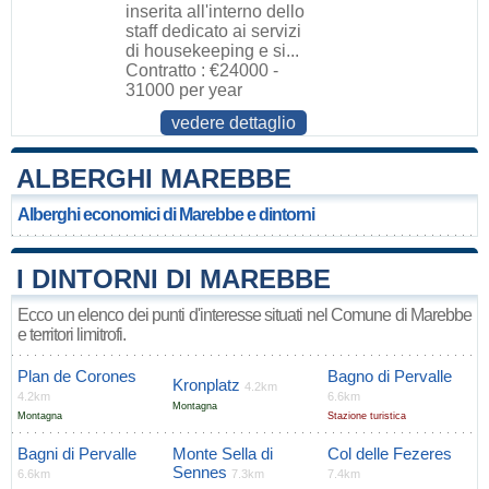
inserita all'interno dello
staff dedicato ai servizi
di housekeeping e si...
Contratto : €24000 -
31000 per year
vedere dettaglio
ALBERGHI MAREBBE
Alberghi economici di Marebbe e dintorni
I DINTORNI DI MAREBBE
Ecco un elenco dei punti d'interesse situati nel Comune di Marebbe
e territori limitrofi.
Plan de Corones
Bagno di Pervalle
Kronplatz
4.2km
4.2km
6.6km
Montagna
Montagna
Stazione turistica
Bagni di Pervalle
Monte Sella di
Col delle Fezeres
Sennes
6.6km
7.3km
7.4km