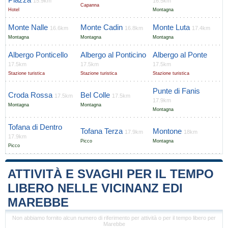
15.9km
16.5km
Capanna
Hotel
Montagna
Monte Nalle
Monte Cadin
Monte Luta
16.6km
16.8km
17.4km
Montagna
Montagna
Montagna
Albergo Ponticello
Albergo al Ponticino
Albergo al Ponte
17.5km
17.5km
17.5km
Stazione turistica
Stazione turistica
Stazione turistica
Punte di Fanis
Croda Rossa
Bel Colle
17.5km
17.5km
17.9km
Montagna
Montagna
Montagna
Tofana di Dentro
Tofana Terza
Montone
17.9km
18km
17.9km
Picco
Montagna
Picco
ATTIVITÀ E SVAGHI PER IL TEMPO
LIBERO NELLE VICINANZ EDI
MAREBBE
Non abbiamo fornito alcun numero di riferimento per attività o per il tempo libero per
Marebbe