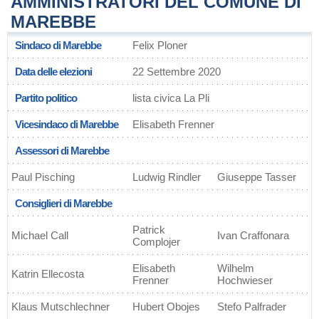
AMMINISTRATORI DEL COMUNE DI
MAREBBE
Sindaco di Marebbe
Felix Ploner
Data delle elezioni
22 Settembre 2020
Partito politico
lista civica La Pli
Vicesindaco di Marebbe
Elisabeth Frenner
Assessori di Marebbe
Paul Pisching
Ludwig Rindler
Giuseppe Tasser
Consiglieri di Marebbe
Patrick
Michael Call
Ivan Craffonara
Complojer
Elisabeth
Wilhelm
Katrin Ellecosta
Frenner
Hochwieser
Klaus Mutschlechner
Hubert Obojes
Stefo Palfrader