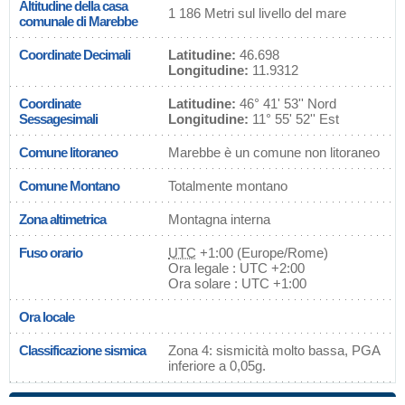
Altitudine della casa
1 186 Metri sul livello del mare
comunale di Marebbe
Coordinate Decimali
Latitudine:
46.698
Longitudine:
11.9312
Coordinate
Latitudine:
46° 41' 53'' Nord
Sessagesimali
Longitudine:
11° 55' 52'' Est
Comune litoraneo
Marebbe è un comune non litoraneo
Comune Montano
Totalmente montano
Zona altimetrica
Montagna interna
Fuso orario
UTC
+1:00 (Europe/Rome)
Ora legale : UTC +2:00
Ora solare : UTC +1:00
Ora locale
Classificazione sismica
Zona 4: sismicità molto bassa, PGA
inferiore a 0,05g.