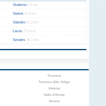
Sluderno
6.5 km
Stelvio
11.6 km
Silandro
21.2 km
Laces
27.8 km
Senales
30.1 km
Toscana
Trentino-Alto Adige
Umbria
Valle d'Aosta
Veneto