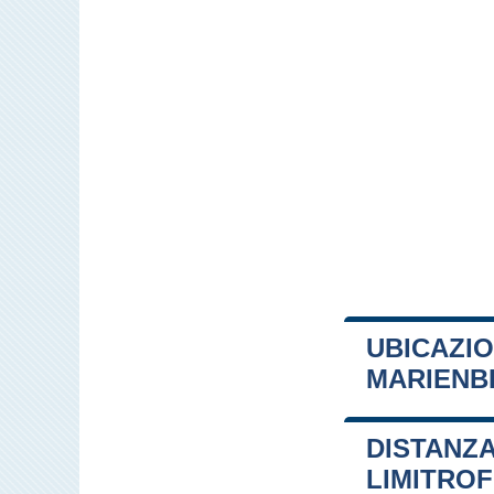
UBICAZIO
MARIENB
+
DISTANZA
−
LIMITRO