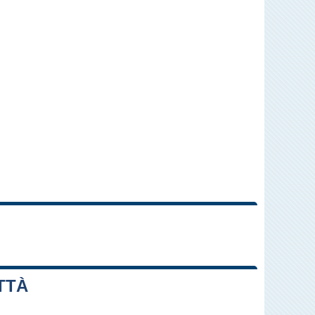
Leaflet
|
Map data ©
OpenStreetMap
contributors
TTÀ