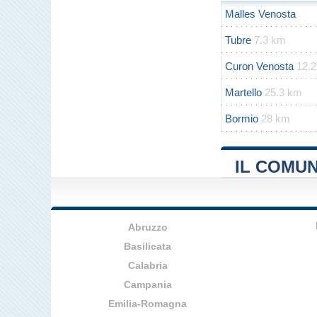
Malles Venosta
Tubre
7.3 km
Curon Venosta
12.
Martello
25.3 km
Bormio
28 km
IL COMU
Abruzzo
Basilicata
Calabria
Campania
Emilia-Romagna