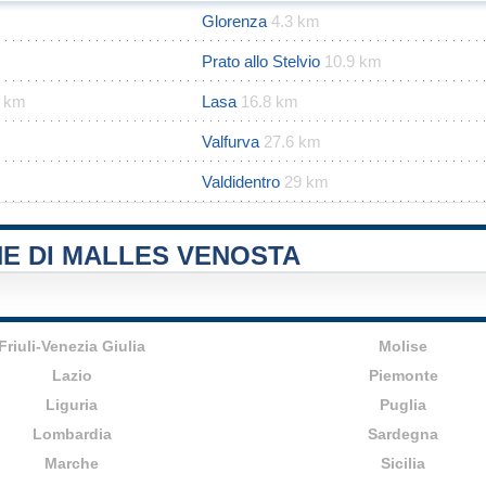
Glorenza
4.3 km
Prato allo Stelvio
10.9 km
2 km
Lasa
16.8 km
Valfurva
27.6 km
Valdidentro
29 km
NE DI MALLES VENOSTA
Friuli-Venezia Giulia
Molise
Lazio
Piemonte
Liguria
Puglia
Lombardia
Sardegna
Marche
Sicilia