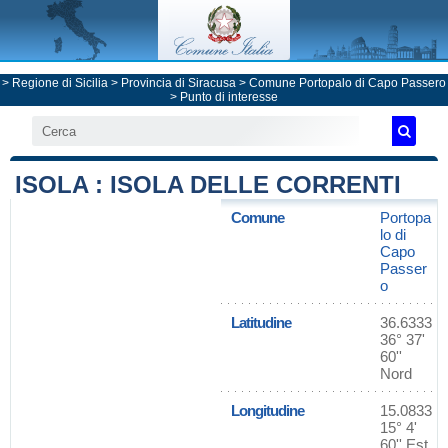
>
Regione di Sicilia
>
Provincia di Siracusa
>
Comune Portopalo di Capo Passero
> Punto di interesse
ISOLA : ISOLA DELLE CORRENTI
Comune
Portopa
lo di
Capo
Passer
o
Latitudine
36.6333
36° 37'
60''
Nord
Longitudine
15.0833
15° 4'
60'' Est