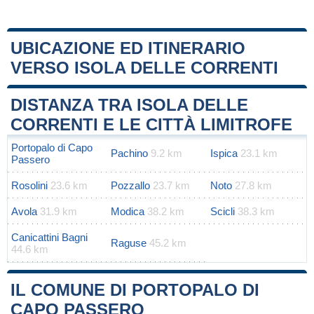
UBICAZIONE ED ITINERARIO
VERSO ISOLA DELLE CORRENTI
Leaflet
|
Map data ©
OpenStreetMap
contributors
+
DISTANZA TRA ISOLA DELLE
−
CORRENTI E LE CITTÀ LIMITROFE
Portopalo di Capo
Pachino
9.2 km
Ispica
23.1 km
Passero
Rosolini
23.6 km
Pozzallo
23.7 km
Noto
27.8 km
Avola
31.9 km
Modica
38.2 km
Scicli
38.3 km
Canicattini Bagni
Raguse
45.2 km
44.6 km
IL COMUNE DI PORTOPALO DI
CAPO PASSERO