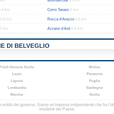
 km
Mombercelli
3.5 km
4.4 km
Cerro Tanaro
5 km
5.8 km
Rocca d'Arazzo
5.8 km
.7 km
Azzano d'Asti
6.9 km
E DI BELVEGLIO
Friuli-Venezia Giulia
Molise
Lazio
Piemonte
Liguria
Puglia
Lombardia
Sardegna
Marche
Sicilia
lle entità del governo. Siamo un'impresa indipendente che ha l'obbi
residenti del Paese.