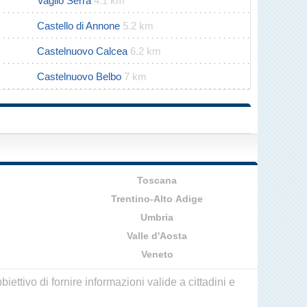
Vaglio Serra
4.1 km
Castello di Annone
5.2 km
Castelnuovo Calcea
6.2 km
Castelnuovo Belbo
7 km
Toscana
Trentino-Alto Adige
Umbria
Valle d'Aosta
Veneto
ettivo di fornire informazioni valide a cittadini e