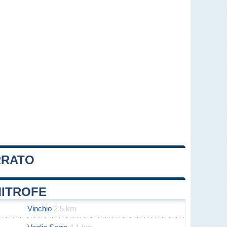
RRATO
Leaflet
|
Map data ©
OpenStreetMap
contributors
MITROFE
Vinchio
2.5 km