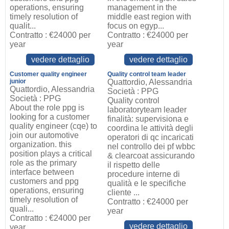
operations, ensuring
management in the
timely resolution of
middle east region with
qualit...
focus on egyp...
Contratto : €24000 per
Contratto : €24000 per
year
year
vedere dettaglio
vedere dettaglio
Customer quality engineer
Quality control team leader
junior
Quattordio, Alessandria
Quattordio, Alessandria
Società : PPG
Società : PPG
Quality control
About the role ppg is
laboratoryteam leader
looking for a customer
finalità: supervisiona e
quality engineer (cqe) to
coordina le attività degli
join our automotive
operatori di qc incaricati
organization. this
nel controllo dei pf wbbc
position plays a critical
& clearcoat assicurando
role as the primary
il rispetto delle
interface between
procedure interne di
customers and ppg
qualità e le specifiche
operations, ensuring
cliente ...
timely resolution of
Contratto : €24000 per
quali...
year
Contratto : €24000 per
vedere dettaglio
year