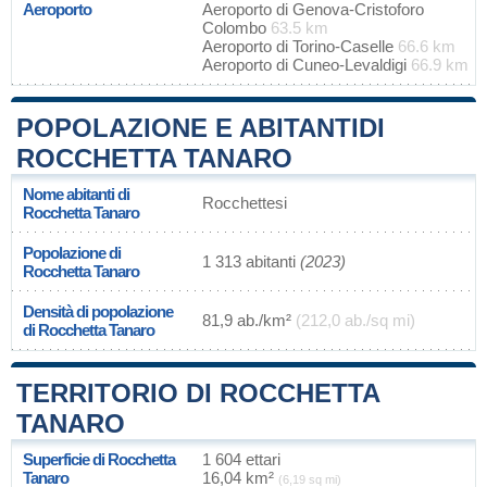
Aeroporto
Aeroporto di Genova-Cristoforo
Colombo
63.5 km
Aeroporto di Torino-Caselle
66.6 km
Aeroporto di Cuneo-Levaldigi
66.9 km
POPOLAZIONE E ABITANTIDI
ROCCHETTA TANARO
Nome abitanti di
Rocchettesi
Rocchetta Tanaro
Popolazione di
1 313 abitanti
(2023)
Rocchetta Tanaro
Densità di popolazione
81,9 ab./km²
(212,0 ab./sq mi)
di Rocchetta Tanaro
TERRITORIO DI ROCCHETTA
TANARO
Superficie di Rocchetta
1 604 ettari
Tanaro
16,04 km²
(6,19 sq mi)