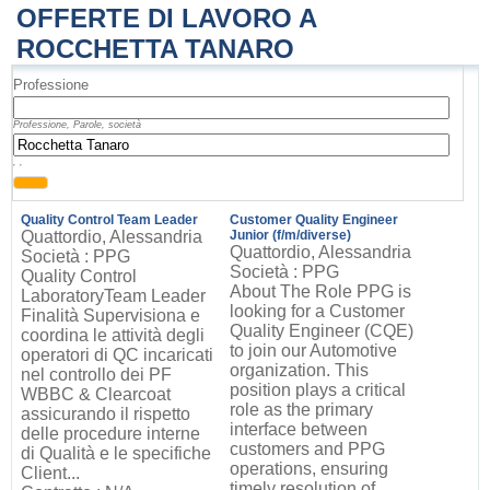
OFFERTE DI LAVORO A
ROCCHETTA TANARO
Professione
Professione, Parole, società
, ,
Quality Control Team Leader
Customer Quality Engineer
Quattordio, Alessandria
Junior (f/m/diverse)
Quattordio, Alessandria
Società : PPG
Società : PPG
Quality Control
About The Role PPG is
LaboratoryTeam Leader
looking for a Customer
Finalità Supervisiona e
Quality Engineer (CQE)
coordina le attività degli
to join our Automotive
operatori di QC incaricati
organization. This
nel controllo dei PF
position plays a critical
WBBC & Clearcoat
role as the primary
assicurando il rispetto
interface between
delle procedure interne
customers and PPG
di Qualità e le specifiche
operations, ensuring
Client...
timely resolution of