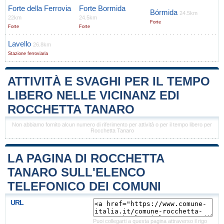
Forte della Ferrovia
Forte Bormida
Bórmida
24.5km
22km
24.5km
Forte
Forte
Forte
Lavello
26.8km
Stazione ferroviaria
ATTIVITÀ E SVAGHI PER IL TEMPO
LIBERO NELLE VICINANZ EDI
ROCCHETTA TANARO
Non abbiamo fornito alcun numero di riferimento per attività o per il tempo libero per
Rocchetta Tanaro
LA PAGINA DI ROCCHETTA
TANARO SULL'ELENCO
TELEFONICO DEI COMUNI
URL
Puoi collegarti a questa pagina attraverso il rigo