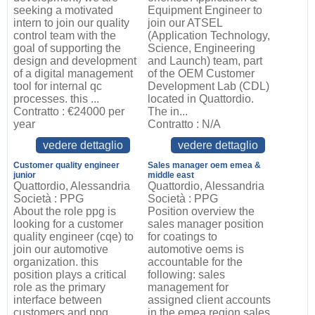
seeking a motivated
Equipment Engineer to
intern to join our quality
join our ATSEL
control team with the
(Application Technology,
goal of supporting the
Science, Engineering
design and development
and Launch) team, part
of a digital management
of the OEM Customer
tool for internal qc
Development Lab (CDL)
processes. this ...
located in Quattordio.
Contratto : €24000 per
The in...
year
Contratto : N/A
vedere dettaglio
vedere dettaglio
Customer quality engineer
Sales manager oem emea &
junior
middle east
Quattordio, Alessandria
Quattordio, Alessandria
Società : PPG
Società : PPG
About the role ppg is
Position overview the
looking for a customer
sales manager position
quality engineer (cqe) to
for coatings to
join our automotive
automotive oems is
organization. this
accountable for the
position plays a critical
following: sales
role as the primary
management for
interface between
assigned client accounts
customers and ppg
in the emea region sales