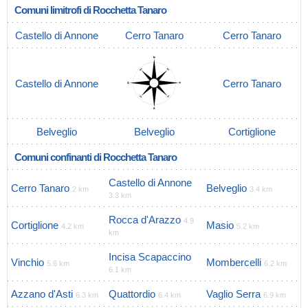
Comuni limitrofi di Rocchetta Tanaro
Castello di Annone
Cerro Tanaro
Cerro Tanaro
Castello di Annone
Cerro Tanaro
Belveglio
Belveglio
Cortiglione
Comuni confinanti di Rocchetta Tanaro
Castello di Annone
Cerro Tanaro
Belveglio
2 km
3.4 km
3.3 km
Rocca d'Arazzo
4.9
Cortiglione
Masio
4.2 km
5.2 km
km
Incisa Scapaccino
Vinchio
Mombercelli
5.6 km
6.2 km
6.1 km
Azzano d'Asti
Quattordio
Vaglio Serra
6.3 km
6.4 km
6.9 km