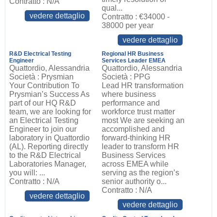
Contratto : N/A
qual...
vedere dettaglio
Contratto : €34000 -
38000 per year
vedere dettaglio
R&D Electrical Testing
Regional HR Business
Engineer
Services Leader EMEA
Quattordio, Alessandria
Quattordio, Alessandria
Società : Prysmian
Società : PPG
Your Contribution To
Lead HR transformation
Prysmian’s Success As
where business
part of our HQ R&D
performance and
team, we are looking for
workforce trust matter
an Electrical Testing
most We are seeking an
Engineer to join our
accomplished and
laboratory in Quattordio
forward-thinking HR
(AL). Reporting directly
leader to transform HR
to the R&D Electrical
Business Services
Laboratories Manager,
across EMEA while
you will: ...
serving as the region’s
Contratto : N/A
senior authority o...
Contratto : N/A
vedere dettaglio
vedere dettaglio