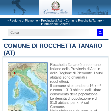
>
Regione di Piemonte
>
Provincia di Asti
>
Comune Rocchetta Tanaro
>
Informazioni Generali
COMUNE DI ROCCHETTA TANARO
(AT)
Rocchetta Tanaro
è un comune
italiano
della Provincia di Asti
in
della Regione di Piemonte
. I suoi
abitanti sono chiamati i
rocchettesi.
Il comune si estende su 16 km²
e conta 1 313 abitanti dall'ultimo
censimento della popolazione.
La densità di popolazione è di
81,9 abitanti per km² sul
Comune.
Nelle vicinanze dei comuni di