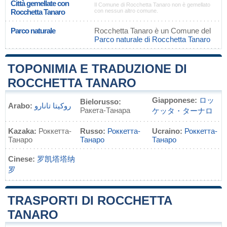
Città gemellate con
Il Comune di Rocchetta Tanaro non è gemellato
Rocchetta Tanaro
con nessun altro comune.
Parco naturale
Rocchetta Tanaro è un Comune del
Parco naturale di Rocchetta Tanaro
TOPONIMIA E TRADUZIONE DI
ROCCHETTA TANARO
Giapponese:
ロッ
Bielorusso:
Arabo:
روكيتا تانارو
Ракета-Танара
ケッタ・ターナロ
Kazaka:
Роккетта-
Russo:
Роккетта-
Ucraino:
Роккетта-
Танаро
Танаро
Танаро
Cinese:
罗凯塔塔纳
罗
TRASPORTI DI ROCCHETTA
TANARO