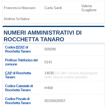
Valeria
Francesca Massaro
Carla Sardi
Scaglione
Andrea Schialva
NUMERI AMMINISTRATIVI DI
ROCCHETTA TANARO
Codice
ISTAT
di
005096
Rocchetta Tanaro
Prefisso Telefonico del
0141
comune
CAP
di Rocchetta
14030
(10 altri comuni dispongono
Tanaro
dello stesso codice postale)
Codice Catastale di
H468
Rocchetta Tanaro
Codice Fiscale di
00155620057
Rocchetta Tanaro