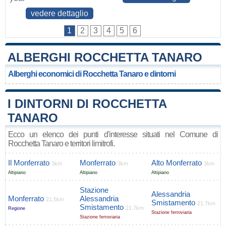
vedere dettaglio
1
2
3
4
5
6
ALBERGHI ROCCHETTA TANARO
Alberghi economici di Rocchetta Tanaro e dintorni
I DINTORNI DI ROCCHETTA
TANARO
Ecco un elenco dei punti d'interesse situati nel Comune di
Rocchetta Tanaro e territori limitrofi.
Il Monferrato
Monferrato
Alto Monferrato
3km
3km
3km
Altipiano
Altipiano
Altipiano
Stazione
Alessandria
Monferrato
Alessandria
21.5km
Smistamento
21.7km
Smistamento
21.7km
Regione
Stazione ferroviaria
Stazione ferroviaria