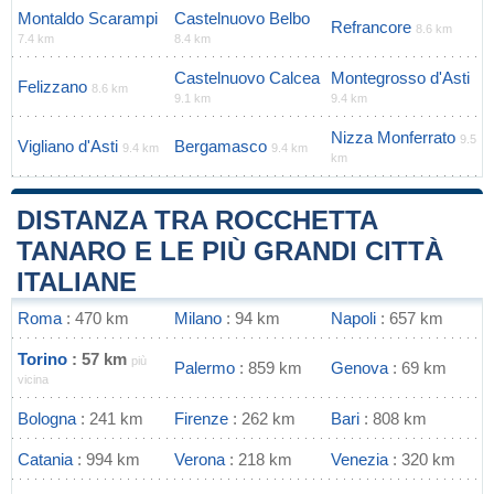
Montaldo Scarampi
Castelnuovo Belbo
Refrancore
8.6 km
7.4 km
8.4 km
Castelnuovo Calcea
Montegrosso d'Asti
Felizzano
8.6 km
9.1 km
9.4 km
Nizza Monferrato
9.5
Vigliano d'Asti
Bergamasco
9.4 km
9.4 km
km
DISTANZA TRA ROCCHETTA
TANARO E LE PIÙ GRANDI CITTÀ
ITALIANE
Roma
: 470 km
Milano
: 94 km
Napoli
: 657 km
Torino
: 57 km
più
Palermo
: 859 km
Genova
: 69 km
vicina
Bologna
: 241 km
Firenze
: 262 km
Bari
: 808 km
Catania
: 994 km
Verona
: 218 km
Venezia
: 320 km