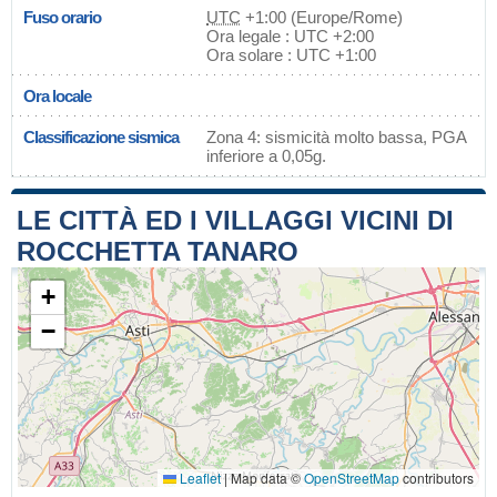
Fuso orario
UTC
+1:00 (Europe/Rome)
Ora legale : UTC +2:00
Ora solare : UTC +1:00
Ora locale
Classificazione sismica
Zona 4: sismicità molto bassa, PGA
inferiore a 0,05g.
LE CITTÀ ED I VILLAGGI VICINI DI
ROCCHETTA TANARO
+
−
Leaflet
|
Map data ©
OpenStreetMap
contributors