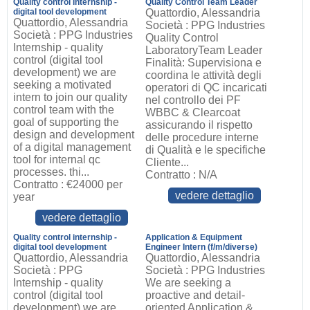
Quality control internship -
Quality Control Team Leader
digital tool development
Quattordio, Alessandria
Quattordio, Alessandria
Società : PPG Industries
Società : PPG Industries
Quality Control
Internship - quality
LaboratoryTeam Leader
control (digital tool
Finalità: Supervisiona e
development) we are
coordina le attività degli
seeking a motivated
operatori di QC incaricati
intern to join our quality
nel controllo dei PF
control team with the
WBBC & Clearcoat
goal of supporting the
assicurando il rispetto
design and development
delle procedure interne
of a digital management
di Qualità e le specifiche
tool for internal qc
Cliente...
processes. thi...
Contratto : N/A
Contratto : €24000 per
vedere dettaglio
year
vedere dettaglio
Quality control internship -
Application & Equipment
digital tool development
Engineer Intern (f/m/diverse)
Quattordio, Alessandria
Quattordio, Alessandria
Società : PPG
Società : PPG Industries
Internship - quality
We are seeking a
control (digital tool
proactive and detail-
development) we are
oriented Application &