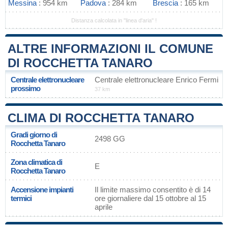
Messina
: 954 km
Padova
: 284 km
Brescia
: 165 km
Distanza calcolata in "linea d'aria" !
ALTRE INFORMAZIONI IL COMUNE
DI ROCCHETTA TANARO
Centrale elettronucleare
Centrale elettronucleare Enrico Fermi
prossimo
37 km
CLIMA DI ROCCHETTA TANARO
Gradi giorno di
2498 GG
Rocchetta Tanaro
Zona climatica di
E
Rocchetta Tanaro
Accensione impianti
Il limite massimo consentito è di 14
termici
ore giornaliere dal 15 ottobre al 15
aprile