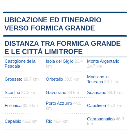
UBICAZIONE ED ITINERARIO
VERSO FORMICA GRANDE
Leaflet
|
Map data ©
OpenStreetMap
contributors
+
DISTANZA TRA FORMICA GRANDE
−
E LE CITTÀ LIMITROFE
Castiglione della
Isola del Giglio
23.4
Monte Argentario
Pescaia
km
24.7 km
Magliano in
Grosseto
28.7 km
Orbetello
30.9 km
Toscana
33.7 km
Scarlino
37.2 km
Gavorrano
39 km
Scansano
39.1 km
Porto Azzurro
44.9
Follonica
39.6 km
Capoliveri
45.3 km
km
Campagnatico
46.8
Capalbio
46.2 km
Rio
46.4 km
km