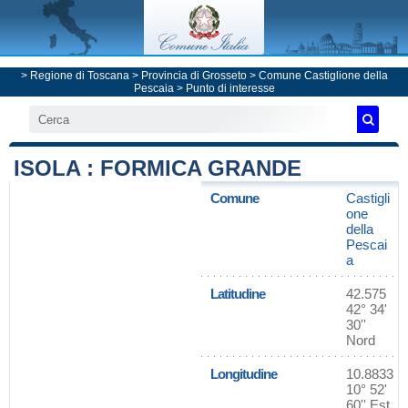
>
Regione di Toscana
>
Provincia di Grosseto
>
Comune Castiglione della
Pescaia
> Punto di interesse
ISOLA : FORMICA GRANDE
Comune
Castigli
one
della
Pescai
a
Latitudine
42.575
42° 34'
30''
Nord
Longitudine
10.8833
10° 52'
60'' Est