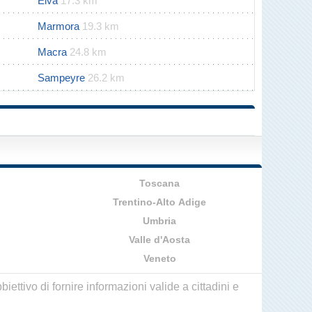
Elva
17.3 km
Marmora
19.3 km
Macra
24.8 km
Sampeyre
26.2 km
Toscana
Trentino-Alto Adige
Umbria
Valle d'Aosta
Veneto
ettivo di fornire informazioni valide a cittadini e