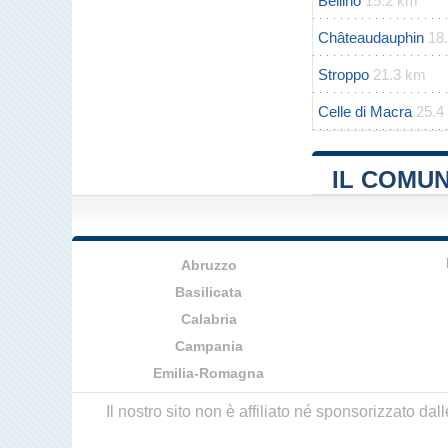
Bellino
15.2 km
Châteaudauphin
18
Stroppo
21.3 km
Celle di Macra
25.4
IL COMUN
Abruzzo
Basilicata
Calabria
Campania
Emilia-Romagna
Il nostro sito non è affiliato né sponsorizzato da