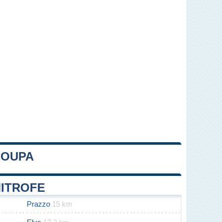
COUPA
Leaflet
|
Map data ©
OpenStreetMap
contributors
MITROFE
Prazzo
15 km