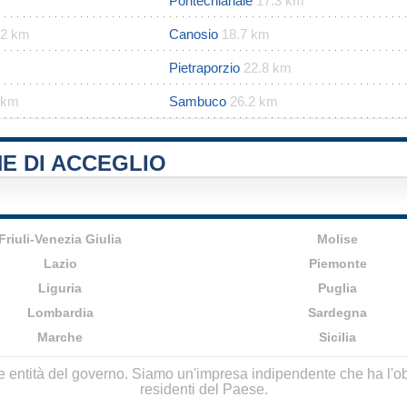
Pontechianale
17.3 km
.2 km
Canosio
18.7 km
Pietraporzio
22.8 km
 km
Sambuco
26.2 km
E DI ACCEGLIO
Friuli-Venezia Giulia
Molise
Lazio
Piemonte
Liguria
Puglia
Lombardia
Sardegna
Marche
Sicilia
lle entità del governo. Siamo un'impresa indipendente che ha l'obbi
residenti del Paese.