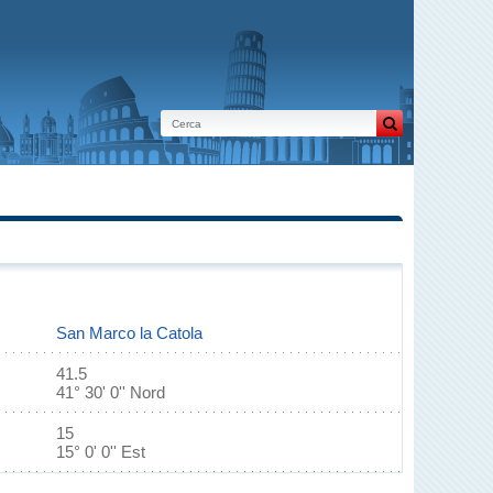
San Marco la Catola
41.5
41° 30' 0'' Nord
15
15° 0' 0'' Est