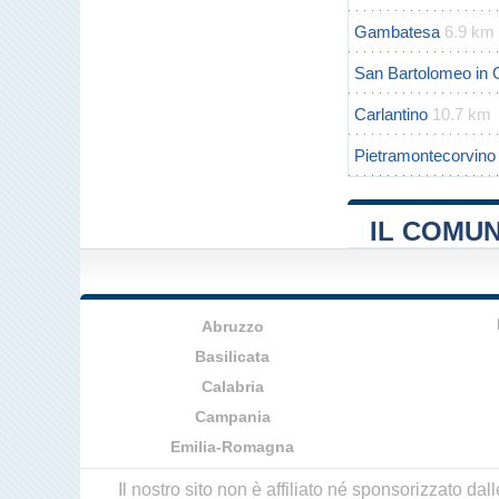
Gambatesa
6.9 km
San Bartolomeo in 
Carlantino
10.7 km
Pietramontecorvino
IL COMUN
Abruzzo
Basilicata
Calabria
Campania
Emilia-Romagna
Il nostro sito non è affiliato né sponsorizzato da