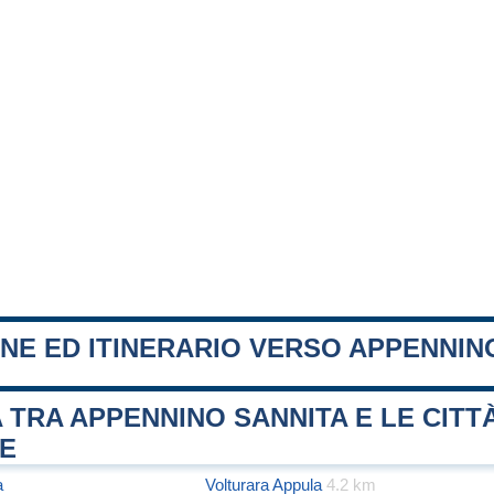
NE ED ITINERARIO VERSO APPENNIN
 TRA APPENNINO SANNITA E LE CITT
FE
a
Volturara Appula
4.2 km