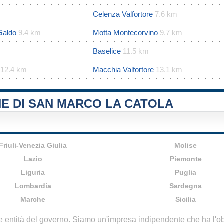
Celenza Valfortore
7.6 km
Galdo
9.4 km
Motta Montecorvino
9.7 km
Baselice
11.5 km
12.4 km
Macchia Valfortore
13.1 km
E DI SAN MARCO LA CATOLA
Friuli-Venezia Giulia
Molise
Lazio
Piemonte
Liguria
Puglia
Lombardia
Sardegna
Marche
Sicilia
lle entità del governo. Siamo un'impresa indipendente che ha l'obbi