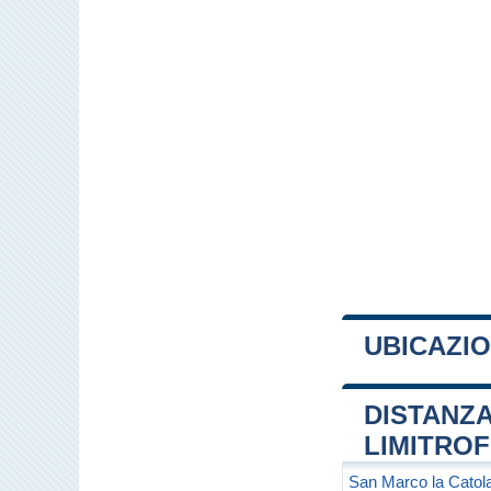
UBICAZIO
+
DISTANZA
−
LIMITRO
San Marco la Catol