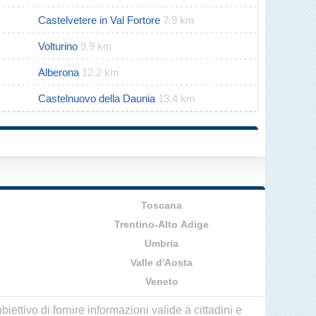
Castelvetere in Val Fortore
7.9 km
Volturino
9.9 km
Alberona
12.2 km
Castelnuovo della Daunia
13.4 km
Toscana
Trentino-Alto Adige
Umbria
Valle d'Aosta
Veneto
ettivo di fornire informazioni valide a cittadini e