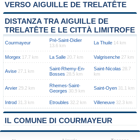
VERSO AIGUILLE DE TRELATÊTE
Leaflet
|
Map data ©
OpenStreetMap
contributors
+
DISTANZA TRA AIGUILLE DE
−
TRELATÊTE E LE CITTÀ LIMITROFE
Prè-Saint-Didier
Courmayeur
La Thuile
14 km
13.6 km
Morgex
17.7 km
La Salle
20.7 km
Valgrisenche
27 km
Saint-Rhemy-En-
Saint-Nicolas
28.7
Avise
27.1 km
Bosses
28.5 km
km
Rhemes-Saint-
Arvier
29.2 km
Saint-Oyen
31.1 km
Georges
30.9 km
Introd
31.3 km
Etroubles
32.2 km
Villeneuve
32.3 km
IL COMUNE DI COURMAYEUR