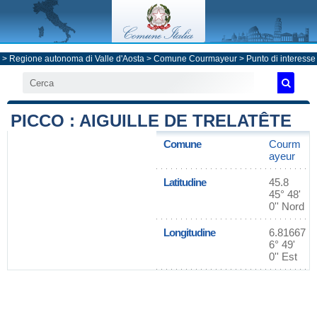
>
Regione autonoma di Valle d'Aosta
>
Comune Courmayeur
> Punto di interesse
PICCO : AIGUILLE DE TRELATÊTE
Comune
Courm
ayeur
Latitudine
45.8
45° 48'
0'' Nord
Longitudine
6.81667
6° 49'
0'' Est