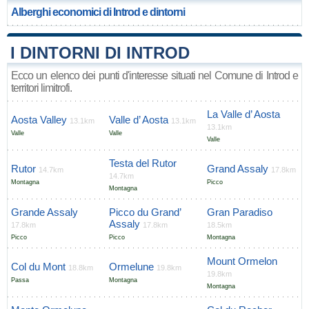
Alberghi economici di Introd e dintorni
I DINTORNI DI INTROD
Ecco un elenco dei punti d'interesse situati nel Comune di Introd e
territori limitrofi.
La Valle d’ Aosta
Aosta Valley
Valle d’ Aosta
13.1km
13.1km
13.1km
Valle
Valle
Valle
Testa del Rutor
Rutor
Grand Assaly
14.7km
17.8km
14.7km
Montagna
Picco
Montagna
Grande Assaly
Picco du Grand’
Gran Paradiso
Assaly
17.8km
17.8km
18.5km
Picco
Picco
Montagna
Mount Ormelon
Col du Mont
Ormelune
18.8km
19.8km
19.8km
Passa
Montagna
Montagna