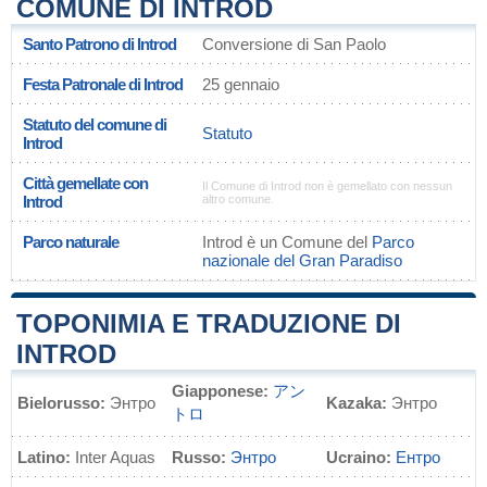
COMUNE DI INTROD
Santo Patrono di Introd
Conversione di San Paolo
Festa Patronale di Introd
25 gennaio
Statuto del comune di
Statuto
Introd
Città gemellate con
Il Comune di Introd non è gemellato con nessun
Introd
altro comune.
Parco naturale
Introd è un Comune del
Parco
nazionale del Gran Paradiso
TOPONIMIA E TRADUZIONE DI
INTROD
Giapponese:
アン
Bielorusso:
Энтро
Kazaka:
Энтро
トロ
Latino:
Inter Aquas
Russo:
Энтро
Ucraino:
Ентро