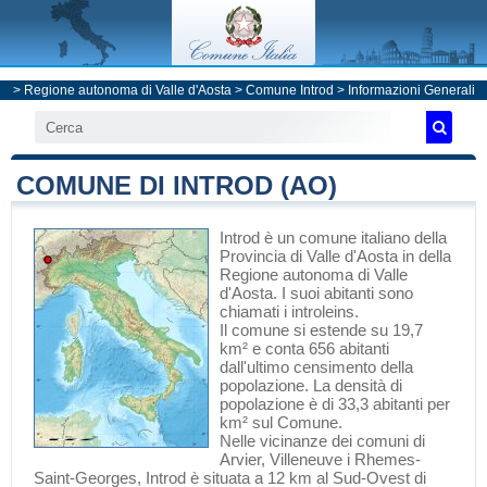
>
Regione autonoma di Valle d'Aosta
>
Comune Introd
> Informazioni Generali
COMUNE DI INTROD (AO)
Introd
è un comune italiano
della
Provincia di Valle d'Aosta
in
della
Regione autonoma di Valle
d'Aosta
. I suoi abitanti sono
chiamati i introleins.
Il comune si estende su 19,7
km² e conta 656 abitanti
dall'ultimo censimento della
popolazione. La densità di
popolazione è di 33,3 abitanti per
km² sul Comune.
Nelle vicinanze dei comuni di
Arvier
,
Villeneuve
i
Rhemes-
Saint-Georges
, Introd è situata a 12 km al Sud-Ovest di