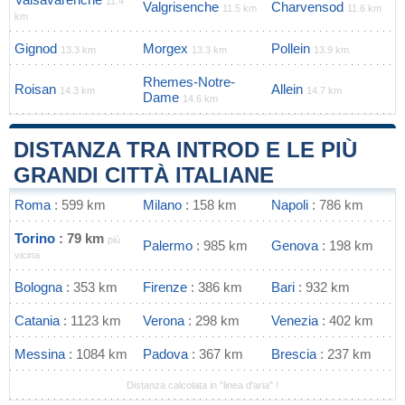
11.4
Valgrisenche
Charvensod
11.5 km
11.6 km
km
Gignod
Morgex
Pollein
13.3 km
13.3 km
13.9 km
Rhemes-Notre-
Roisan
Allein
14.3 km
14.7 km
Dame
14.6 km
DISTANZA TRA INTROD E LE PIÙ
GRANDI CITTÀ ITALIANE
Roma
: 599 km
Milano
: 158 km
Napoli
: 786 km
Torino
: 79 km
più
Palermo
: 985 km
Genova
: 198 km
vicina
Bologna
: 353 km
Firenze
: 386 km
Bari
: 932 km
Catania
: 1123 km
Verona
: 298 km
Venezia
: 402 km
Messina
: 1084 km
Padova
: 367 km
Brescia
: 237 km
Distanza calcolata in "linea d'aria" !