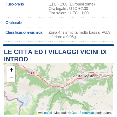
Fuso orario
UTC
+1:00 (Europe/Rome)
Ora legale : UTC +2:00
Ora solare : UTC +1:00
Ora locale
Classificazione sismica
Zona 4: sismicità molto bassa, PGA
inferiore a 0,05g.
LE CITTÀ ED I VILLAGGI VICINI DI
INTROD
+
−
Leaflet
|
Map data ©
OpenStreetMap
contributors