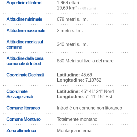
Superficie di Introd
1 969 ettari
19,69 km²
(7,60 sq mi)
Altitudine minimale
678 metri s.l.m.
Altitudine massimale
2 metri s.l.m.
Altitudine media sul
340 metri s.l.m.
comune
Altitudine della casa
880 Metri sul livello del mare
comunale di Introd
Coordinate Decimali
Latitudine:
45.69
Longitudine:
7.18762
Coordinate
Latitudine:
45° 41' 24'' Nord
Sessagesimali
Longitudine:
7° 11' 15'' Est
Comune litoraneo
Introd è un comune non litoraneo
Comune Montano
Totalmente montano
Zona altimetrica
Montagna interna