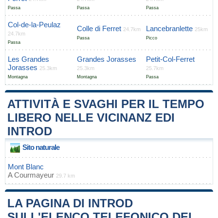
Passa
Passa
Passa
Col-de-la-Peulaz
Colle di Ferret
Lancebranlette
24.7km
25km
24.7km
Passa
Picco
Passa
Les Grandes
Grandes Jorasses
Petit-Col-Ferret
Jorasses
25.3km
25.3km
25.7km
Montagna
Montagna
Passa
ATTIVITÀ E SVAGHI PER IL TEMPO
LIBERO NELLE VICINANZ EDI
INTROD
Sito naturale
Mont Blanc
A
Courmayeur
29.7 km
LA PAGINA DI INTROD
SULL'ELENCO TELEFONICO DEI