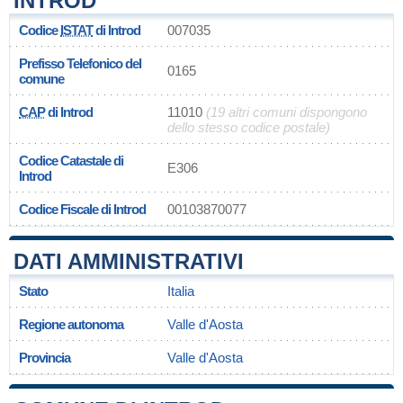
INTROD
Codice
ISTAT
di Introd
007035
Prefisso Telefonico del
0165
comune
CAP
di Introd
11010
(19 altri comuni dispongono
dello stesso codice postale)
Codice Catastale di
E306
Introd
Codice Fiscale di Introd
00103870077
DATI AMMINISTRATIVI
Stato
Italia
Regione autonoma
Valle d'Aosta
Provincia
Valle d'Aosta