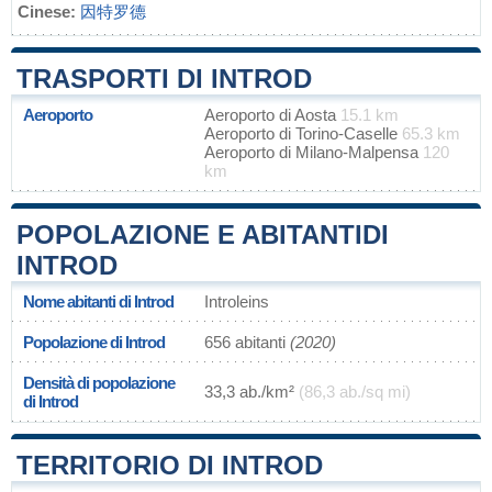
Cinese:
因特罗德
TRASPORTI DI INTROD
Aeroporto
Aeroporto di Aosta
15.1 km
Aeroporto di Torino-Caselle
65.3 km
Aeroporto di Milano-Malpensa
120
km
POPOLAZIONE E ABITANTIDI
INTROD
Nome abitanti di Introd
Introleins
Popolazione di Introd
656 abitanti
(2020)
Densità di popolazione
33,3 ab./km²
(86,3 ab./sq mi)
di Introd
TERRITORIO DI INTROD