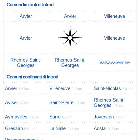
Comuni limitrofi di Introd
Arvier
Arvier
Villeneuve
Arvier
Villeneuve
Rhemes-Saint-
Rhemes-Saint-
Valsavarenche
Georges
Georges
Comuni confinanti di Introd
Arvier
Villeneuve
Saint-Nicolas
1.6 km
2.4 km
2.9 km
Rhemes-Saint-
Avise
Saint-Pierre
3.7 km
4.1 km
Georges
4.8 km
Aymavilles
Sarre
Jovencan
5.1 km
6.7 km
7.6 km
Gressan
La Salle
Aosta
8.8 km
10.3 km
11.2 km
Valsavarenche