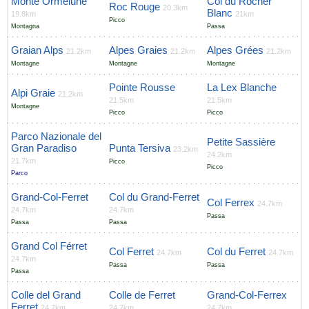
Monte Ormelune
Col du Rocher
Roc Rouge
20.3km
Blanc
19.8km
21km
Picco
Montagna
Passa
Graian Alps
Alpes Graies
Alpes Grées
21.2km
21.2km
21.2km
Montagne
Montagne
Montagne
Pointe Rousse
La Lex Blanche
Alpi Graie
21.2km
21.5km
21.5km
Montagne
Picco
Picco
Parco Nazionale del
Petite Sassière
Gran Paradiso
Punta Tersiva
23.2km
24.2km
21.7km
Picco
Picco
Parco
Grand-Col-Ferret
Col du Grand-Ferret
Col Ferrex
24.7km
24.7km
24.7km
Passa
Passa
Passa
Grand Col Férret
Col Ferret
Col du Ferret
24.7km
24.7km
24.7km
Passa
Passa
Passa
Colle del Grand
Colle de Ferret
Grand-Col-Ferrex
Ferret
24.7km
24.7km
24.7km