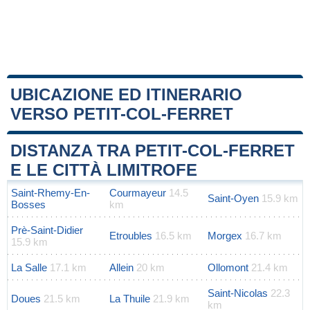
UBICAZIONE ED ITINERARIO
VERSO PETIT-COL-FERRET
Leaflet
|
Map data ©
OpenStreetMap
contributors
+
DISTANZA TRA PETIT-COL-FERRET
−
E LE CITTÀ LIMITROFE
Saint-Rhemy-En-
Courmayeur
14.5
Saint-Oyen
15.9 km
Bosses
km
Prè-Saint-Didier
Etroubles
16.5 km
Morgex
16.7 km
15.9 km
La Salle
17.1 km
Allein
20 km
Ollomont
21.4 km
Saint-Nicolas
22.3
Doues
21.5 km
La Thuile
21.9 km
km