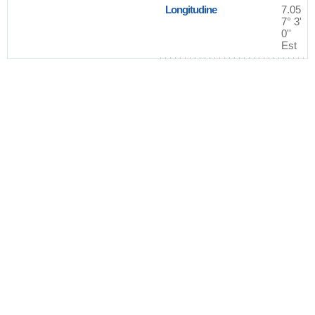
Longitudine
7.05
7° 3'
0''
Est