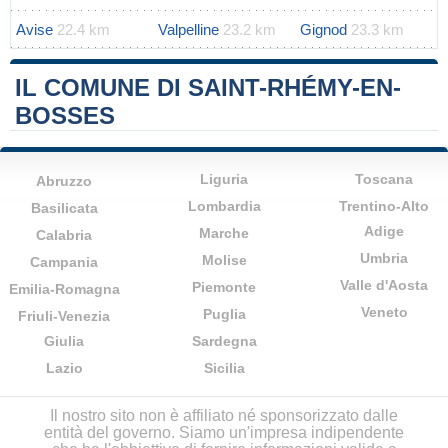
Avise
22.4 km
Valpelline
23.2 km
Gignod
23.3 km
IL COMUNE DI SAINT-RHÉMY-EN-
BOSSES
Liguria
Toscana
Abruzzo
Lombardia
Trentino-Alto
Basilicata
Adige
Marche
Calabria
Umbria
Molise
Campania
Valle d'Aosta
Piemonte
Emilia-Romagna
Veneto
Puglia
Friuli-Venezia
Giulia
Sardegna
Lazio
Sicilia
Il nostro sito non è affiliato né sponsorizzato dalle
entità del governo. Siamo un'impresa indipendente