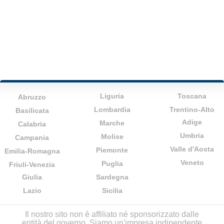
Liguria
Toscana
Abruzzo
Lombardia
Trentino-Alto
Basilicata
Adige
Marche
Calabria
Umbria
Molise
Campania
Valle d'Aosta
Piemonte
Emilia-Romagna
Veneto
Puglia
Friuli-Venezia
Giulia
Sardegna
Lazio
Sicilia
Il nostro sito non è affiliato né sponsorizzato dalle
entità del governo. Siamo un'impresa indipendente