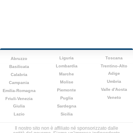
Liguria
Toscana
Abruzzo
Lombardia
Trentino-Alto
Basilicata
Adige
Marche
Calabria
Umbria
Molise
Campania
Valle d'Aosta
Piemonte
Emilia-Romagna
Veneto
Puglia
Friuli-Venezia
Giulia
Sardegna
Lazio
Sicilia
Il nostro sito non è affiliato né sponsorizzato dalle