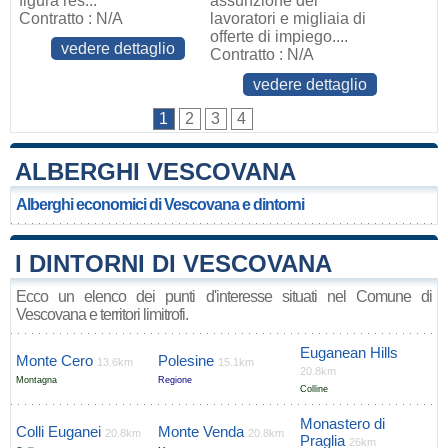
figura res...
assunzione dei
Contratto : N/A
lavoratori e migliaia di
offerte di impiego....
vedere dettaglio
Contratto : N/A
vedere dettaglio
1
2
3
4
ALBERGHI VESCOVANA
Alberghi economici di Vescovana e dintorni
I DINTORNI DI VESCOVANA
Ecco un elenco dei punti d'interesse situati nel Comune di
Vescovana e territori limitrofi.
Euganean Hills
Monte Cero
Polesine
13.6km
15.1km
20.8km
Montagna
Regione
Colline
Monastero di
Colli Euganei
Monte Venda
20.8km
20.8km
Praglia
26km