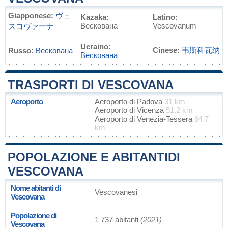
Giapponese:
ヴェ
Kazaka:
Latino:
Вескована
Vescovanum
スコヴァーナ
Ucraino:
Cinese:
韦斯科瓦纳
Russo:
Вескована
Вескована
TRASPORTI DI VESCOVANA
Aeroporto
Aeroporto di Padova
31 km
Aeroporto di Vicenza
51.2 km
Aeroporto di Venezia-Tessera
64.7
km
POPOLAZIONE E ABITANTIDI
VESCOVANA
Nome abitanti di
Vescovanesi
Vescovana
Popolazione di
1 737 abitanti
(2021)
Vescovana