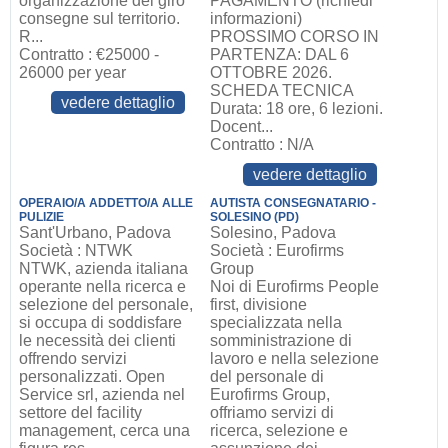
organizzazione del giro
PAGAMENTO (richiedi
consegne sul territorio.
informazioni)
R...
PROSSIMO CORSO IN
Contratto : €25000 -
PARTENZA: DAL 6
26000 per year
OTTOBRE 2026.
SCHEDA TECNICA
vedere dettaglio
Durata: 18 ore, 6 lezioni.
Docent...
Contratto : N/A
vedere dettaglio
OPERAIO/A ADDETTO/A ALLE
AUTISTA CONSEGNATARIO -
PULIZIE
SOLESINO (PD)
Sant'Urbano, Padova
Solesino, Padova
Società : NTWK
Società : Eurofirms
NTWK, azienda italiana
Group
operante nella ricerca e
Noi di Eurofirms People
selezione del personale,
first, divisione
si occupa di soddisfare
specializzata nella
le necessità dei clienti
somministrazione di
offrendo servizi
lavoro e nella selezione
personalizzati. Open
del personale di
Service srl, azienda nel
Eurofirms Group,
settore del facility
offriamo servizi di
management, cerca una
ricerca, selezione e