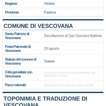
Regione
Veneto
Provincia
Padova
COMUNE DI VESCOVANA
Santo Patrono di
Decollazione di San Giovanni Battista
Vescovana
Festa Patronale di
29 agosto
Vescovana
Statuto del comune di
Statuto
Vescovana
Città gemellate con
Il Comune di Vescovana non è gemellato con
Vescovana
nessun altro comune.
Parco naturale
Vescovana non fa parte d'un parco naturale
TOPONIMIA E TRADUZIONE DI
VESCOVANA