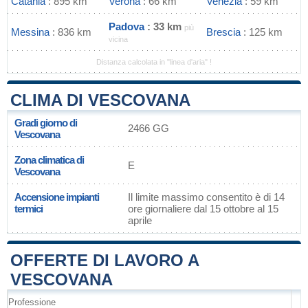
Catania
: 895 km
Verona
: 66 km
Venezia
: 59 km
Padova
: 33 km
più
Messina
: 836 km
Brescia
: 125 km
vicina
Distanza calcolata in "linea d'aria" !
CLIMA DI VESCOVANA
Gradi giorno di
2466 GG
Vescovana
Zona climatica di
E
Vescovana
Accensione impianti
Il limite massimo consentito è di 14
termici
ore giornaliere dal 15 ottobre al 15
aprile
OFFERTE DI LAVORO A
VESCOVANA
Professione