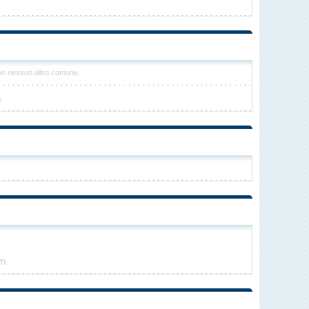
con nessun altro comune.
e
km