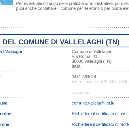
Per eventuale disbrigo delle pratiche amministrative, puoi r
puoi anche contattare il comune per Telefono o per posta elet
 DEL COMUNE DI VALLELAGHI (TN)
di Vallelaghi
Comune di Vallelaghi
Via Roma, 41
38096 Vallelaghi (TN)
Italia
e
0461-864014
Internazionale: +39 0461-864
Caricamento...
omune
comune.vallelaghi.tn.it/
 online
Richiedere il certificato di nasc
online
Richiedere il certificato di mort