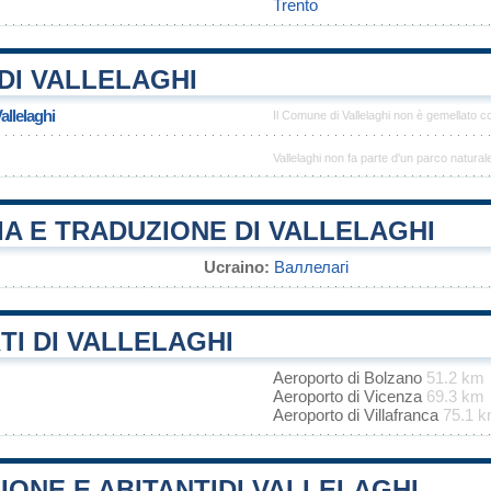
Trento
DI VALLELAGHI
allelaghi
Il Comune di Vallelaghi non è gemellato 
Vallelaghi non fa parte d'un parco natural
A E TRADUZIONE DI VALLELAGHI
Ucraino:
Валлелагі
I DI VALLELAGHI
Aeroporto di Bolzano
51.2 km
Aeroporto di Vicenza
69.3 km
Aeroporto di Villafranca
75.1 
ONE E ABITANTIDI VALLELAGHI