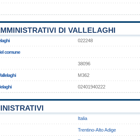
MMINISTRATIVI DI VALLELAGHI
elaghi
022248
 del comune
38096
allelaghi
M362
lelaghi
02401940222
INISTRATIVI
Italia
Trentino-Alto Adige