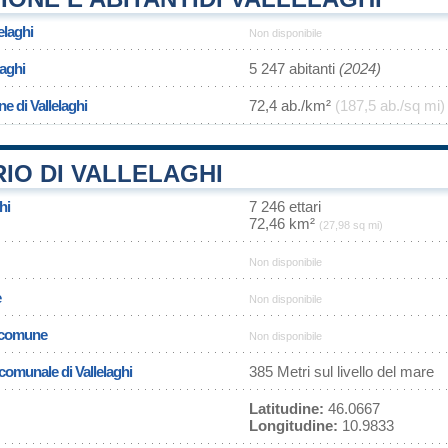
elaghi
Non disponibile
laghi
5 247 abitanti
(2024)
e di Vallelaghi
72,4 ab./km²
(187,5 ab./sq mi)
IO DI VALLELAGHI
hi
7 246 ettari
72,46 km²
(27,98 sq mi)
Non disponibile
e
Non disponibile
l comune
Non disponibile
 comunale di Vallelaghi
385 Metri sul livello del mare
Latitudine:
46.0667
Longitudine:
10.9833