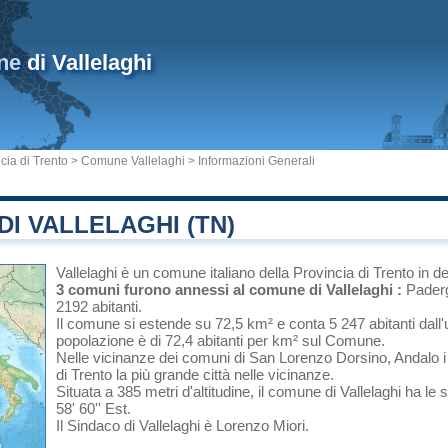
ne
di Vallelaghi
cia di Trento
>
Comune Vallelaghi
> Informazioni Generali
I VALLELAGHI (TN)
Vallelaghi
è un comune italiano
della Provincia di Trento
in
de
3 comuni furono annessi al comune di Vallelaghi :
Paderg
2192 abitanti.
Il comune si estende su 72,5 km² e conta 5 247 abitanti dall'
popolazione è di 72,4 abitanti per km² sul Comune.
Nelle vicinanze dei comuni di
San Lorenzo Dorsino
,
Andalo
di
Trento
la più grande città nelle vicinanze.
Situata a 385 metri d'altitudine, il comune di Vallelaghi ha le
58' 60'' Est.
Il Sindaco di Vallelaghi è Lorenzo Miori.