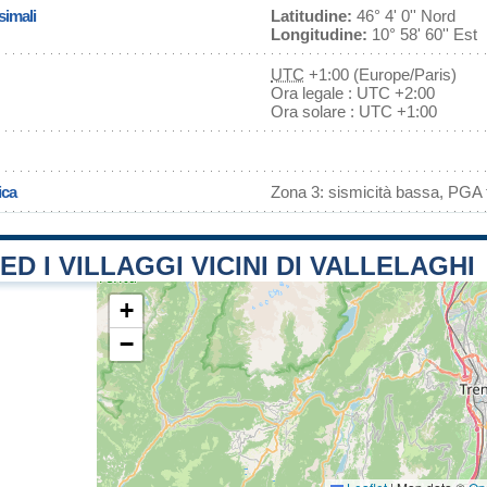
simali
Latitudine:
46° 4' 0'' Nord
Longitudine:
10° 58' 60'' Est
UTC
+1:00 (Europe/Paris)
Ora legale : UTC +2:00
Ora solare : UTC +1:00
ica
Zona 3: sismicità bassa, PGA f
ED I VILLAGGI VICINI DI VALLELAGHI
+
−