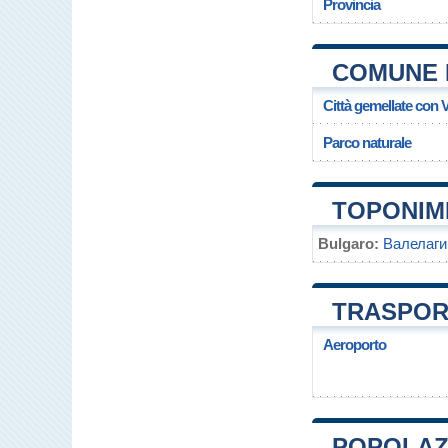
Provincia
COMUNE 
Città gemellate con V
Parco naturale
TOPONIMI
Bulgaro:
Валелаги
TRASPORT
Aeroporto
POPOLAZI