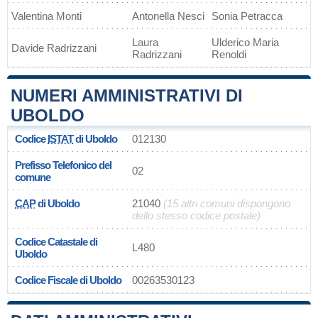
Valentina Monti
Antonella Nesci
Sonia Petracca
Laura
Ulderico Maria
Davide Radrizzani
Radrizzani
Renoldi
NUMERI AMMINISTRATIVI DI
UBOLDO
Codice
ISTAT
di Uboldo
012130
Prefisso Telefonico del
02
comune
CAP
di Uboldo
21040
(15 altri comuni dispongono
dello stesso codice postale)
Codice Catastale di
L480
Uboldo
Codice Fiscale di Uboldo
00263530123