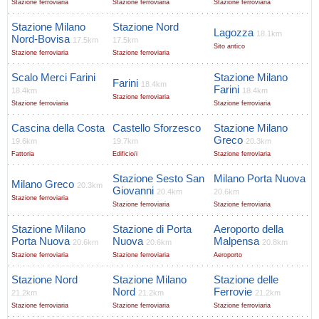
Stazione ferroviaria
Stazione ferroviaria
Stazione ferroviaria
Stazione Milano
Stazione Nord
Lagozza
18.1km
Nord-Bovisa
17.5km
17.5km
Sito antico
Stazione ferroviaria
Stazione ferroviaria
Scalo Merci Farini
Stazione Milano
Farini
18.4km
Farini
18.4km
18.4km
Stazione ferroviaria
Stazione ferroviaria
Stazione ferroviaria
Cascina della Costa
Castello Sforzesco
Stazione Milano
Greco
19.6km
19.7km
20.3km
Fattoria
Edificio/i
Stazione ferroviaria
Stazione Sesto San
Milano Porta Nuova
Milano Greco
20.3km
Giovanni
20.4km
20.6km
Stazione ferroviaria
Stazione ferroviaria
Stazione ferroviaria
Stazione Milano
Stazione di Porta
Aeroporto della
Porta Nuova
Nuova
Malpensa
20.6km
20.6km
20.8km
Stazione ferroviaria
Stazione ferroviaria
Aeroporto
Stazione Nord
Stazione Milano
Stazione delle
Nord
Ferrovie
21.2km
21.2km
21.2km
Stazione ferroviaria
Stazione ferroviaria
Stazione ferroviaria