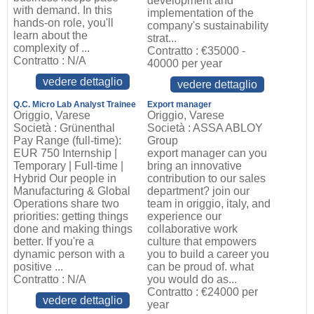
development and
with demand. In this
implementation of the
hands-on role, you'll
company's sustainability
learn about the
strat...
complexity of ...
Contratto : €35000 -
Contratto : N/A
40000 per year
vedere dettaglio
vedere dettaglio
Q.C. Micro Lab Analyst Trainee
Export manager
Origgio, Varese
Origgio, Varese
Società : Grünenthal
Società : ASSA ABLOY
Pay Range (full-time):
Group
EUR 750 ​Internship |
export manager can you
Temporary | Full-time |
bring an innovative
Hybrid​ Our people in
contribution to our sales
Manufacturing & Global
department? join our
Operations share two
team in origgio, italy, and
priorities: getting things
experience our
done and making things
collaborative work
better. If you're a
culture that empowers
dynamic person with a
you to build a career you
positive ...
can be proud of. what
Contratto : N/A
you would do as...
Contratto : €24000 per
vedere dettaglio
year