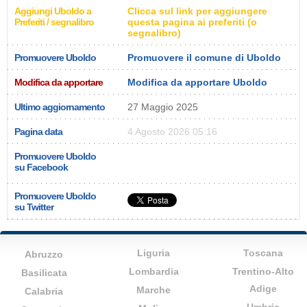
Aggiungi Uboldo a
Clicca sul link per aggiungere
Preferiti / segnalibro
questa pagina ai preferiti (o
segnalibro)
Promuovere Uboldo
Promuovere il comune di Uboldo
Modifica da apportare
Modifica da apportare Uboldo
Ultimo aggiornamento
27 Maggio 2025
Pagina data
4 Agosto 2026 05:16
Promuovere Uboldo
su Facebook
Promuovere Uboldo
su Twitter
Liguria
Toscana
Abruzzo
Lombardia
Trentino-Alto
Basilicata
Adige
Marche
Calabria