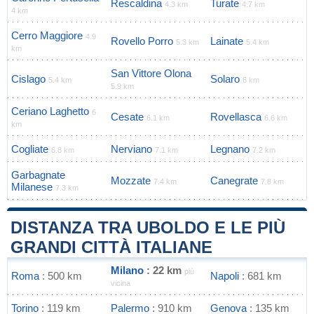
Rescaldina
Turate
4.3 km
4.7 km
4 km
Cerro Maggiore
4.9
Rovello Porro
Lainate
5.3 km
5.4 km
km
San Vittore Olona
Cislago
Solaro
5.4 km
6 km
5.9 km
Ceriano Laghetto
6
Cesate
Rovellasca
6.1 km
6.6 km
km
Cogliate
Nerviano
Legnano
6.8 km
7.1 km
7.2 km
Garbagnate
Mozzate
Canegrate
7.4 km
7.8 km
Milanese
7.3 km
DISTANZA TRA UBOLDO E LE PIÙ
GRANDI CITTÀ ITALIANE
Milano
: 22 km
più
Roma
: 500 km
Napoli
: 681 km
vicina
Torino
: 119 km
Palermo
: 910 km
Genova
: 135 km