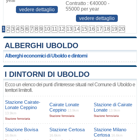
year
Contratto : €40000 -
55000 per year
vedere dettaglio
vedere dettaglio
1
2
3
4
5
6
7
8
9
10
11
12
13
14
15
16
17
18
19
20
ALBERGHI UBOLDO
Alberghi economici di Uboldo e dintorni
I DINTORNI DI UBOLDO
Ecco un elenco dei punti d'interesse situati nel Comune di Uboldo e
territori limitrofi.
Stazione Cairate-
Cairate Lonate
Stazione di Cairate
Lonate Ceppino
Ceppino
Lonate
13.9km
13.9km
13.9km
Stazione ferroviaria
Stazione ferroviaria
Stazione ferroviaria
Stazione Bovisa
Stazione Certosa
Stazione Milano
Certosa
16.6km
16.6km
16.6km