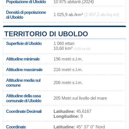
Popolazione di Uboldo
10 875 abitanti
(2024)
Densità di popolazione
1 025,9 ab./km²
(2 657,2 ab./sq mi)
di Uboldo
TERRITORIO DI UBOLDO
Superficie di Uboldo
1 060 ettari
10,60 km²
(4,09 sq mi)
Altitudine minimale
196 metri s.l.m.
Altitudine massimale
216 metri s.l.m.
Altitudine media sul
206 metri s.l.m.
comune
Altitudine della casa
205 Metri sul livello del mare
comunale di Uboldo
Coordinate Decimali
Latitudine:
45.6167
Longitudine:
9
Coordinate
Latitudine:
45° 37' 0'' Nord