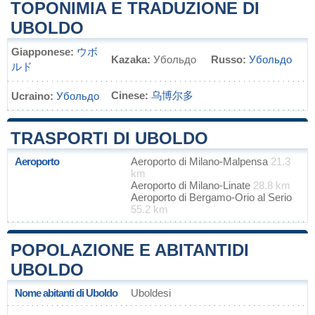
TOPONIMIA E TRADUZIONE DI
UBOLDO
Giapponese:
ウボ
Kazaka:
Убольдо
Russo:
Убольдо
ルド
Cinese:
乌博尔多
Ucraino:
Убольдо
TRASPORTI DI UBOLDO
Aeroporto
Aeroporto di Milano-Malpensa
21.3
km
Aeroporto di Milano-Linate
28.8 km
Aeroporto di Bergamo-Orio al Serio
55.2 km
POPOLAZIONE E ABITANTIDI
UBOLDO
Nome abitanti di Uboldo
Uboldesi