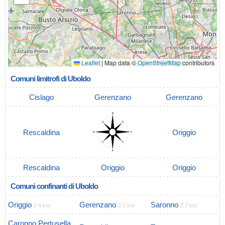
Leaflet
|
Map data ©
OpenStreetMap
contributors
Comuni limitrofi di Uboldo
Cislago
Gerenzano
Gerenzano
Rescaldina
Origgio
Rescaldina
Origgio
Origgio
Comuni confinanti di Uboldo
Origgio
Gerenzano
Saronno
2.4 km
2.7 km
2.7 km
Caronno Pertusella