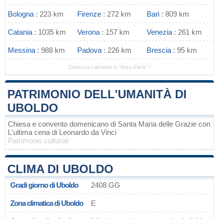
Bologna
: 223 km
Firenze
: 272 km
Bari
: 809 km
Catania
: 1035 km
Verona
: 157 km
Venezia
: 261 km
Messina
: 988 km
Padova
: 226 km
Brescia
: 95 km
Distanza calcolata in "linea d'aria" !
PATRIMONIO DELL'UMANITÀ DI
UBOLDO
Chiesa e convento domenicano di Santa Maria delle Grazie con
L'ultima cena di Leonardo da Vinci
Patrimonio culturali
CLIMA DI UBOLDO
Gradi giorno di Uboldo
2408 GG
Zona climatica di Uboldo
E