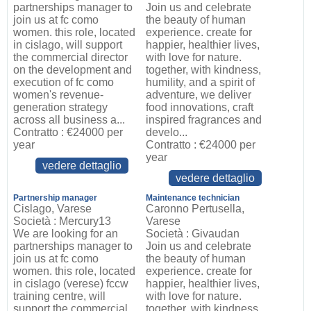
partnerships manager to
Join us and celebrate
join us at fc como
the beauty of human
women. this role, located
experience. create for
in cislago, will support
happier, healthier lives,
the commercial director
with love for nature.
on the development and
together, with kindness,
execution of fc como
humility, and a spirit of
women's revenue-
adventure, we deliver
generation strategy
food innovations, craft
across all business a...
inspired fragrances and
Contratto : €24000 per
develo...
year
Contratto : €24000 per
year
vedere dettaglio
vedere dettaglio
Partnership manager
Maintenance technician
Cislago, Varese
Caronno Pertusella,
Società : Mercury13
Varese
We are looking for an
Società : Givaudan
partnerships manager to
Join us and celebrate
join us at fc como
the beauty of human
women. this role, located
experience. create for
in cislago (verese) fccw
happier, healthier lives,
training centre, will
with love for nature.
support the commercial
together, with kindness,