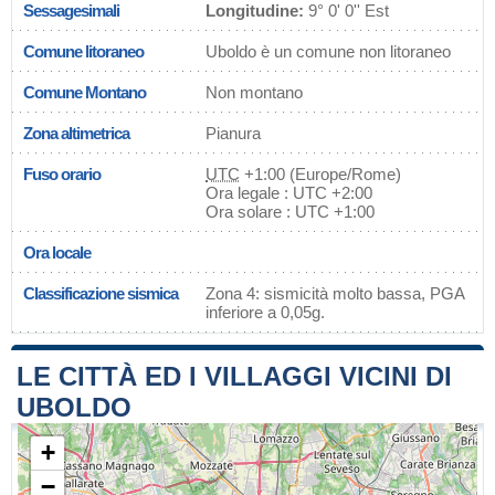
Sessagesimali
Longitudine:
9° 0' 0'' Est
Comune litoraneo
Uboldo è un comune non litoraneo
Comune Montano
Non montano
Zona altimetrica
Pianura
Fuso orario
UTC
+1:00 (Europe/Rome)
Ora legale : UTC +2:00
Ora solare : UTC +1:00
Ora locale
Classificazione sismica
Zona 4: sismicità molto bassa, PGA
inferiore a 0,05g.
LE CITTÀ ED I VILLAGGI VICINI DI
UBOLDO
+
−