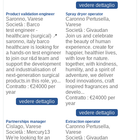
vedere dettaglio
Product validation engineer
Spray dryer operator
Saronno, Varese
Caronno Pertusella,
Società : Barco
Varese
test engineer -
Società : Givaudan
healthcare (surgical) 📍
Join us and celebrate
saronno, italy barco
the beauty of human
healthcare is looking for
experience. create for
a hands-on test engineer
happier, healthier lives,
to join our r&d team and
with love for nature.
support the development
together, with kindness,
and industrialisation of
humility, and a spirit of
next-generation surgical
adventure, we deliver
products.in this role, yo...
food innovations, craft
Contratto : €24000 per
inspired fragrances and
year
develo...
Contratto : €24000 per
vedere dettaglio
year
vedere dettaglio
Partnerships manager
Extraction operator
Cislago, Varese
Caronno Pertusella,
Società : Mercury13
Varese
We're looking for an
Società : Givaudan