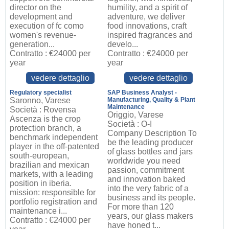
director on the
humility, and a spirit of
development and
adventure, we deliver
execution of fc como
food innovations, craft
women's revenue-
inspired fragrances and
generation...
develo...
Contratto : €24000 per
Contratto : €24000 per
year
year
vedere dettaglio
vedere dettaglio
Regulatory specialist
SAP Business Analyst -
Saronno, Varese
Manufacturing, Quality & Plant
Maintenance
Società : Rovensa
Origgio, Varese
Ascenza is the crop
Società : O-I
protection branch, a
Company Description To
benchmark independent
be the leading producer
player in the off-patented
of glass bottles and jars
south-european,
worldwide you need
brazilian and mexican
passion, commitment
markets, with a leading
and innovation baked
position in iberia.
into the very fabric of a
mission: responsible for
business and its people.
portfolio registration and
For more than 120
maintenance i...
years, our glass makers
Contratto : €24000 per
have honed t...