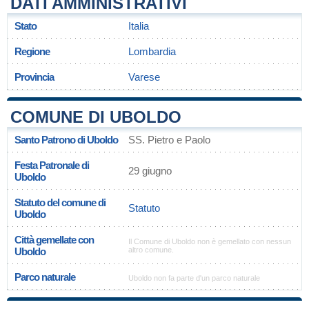
DATI AMMINISTRATIVI
Stato
Italia
Regione
Lombardia
Provincia
Varese
COMUNE DI UBOLDO
Santo Patrono di Uboldo
SS. Pietro e Paolo
Festa Patronale di
29 giugno
Uboldo
Statuto del comune di
Statuto
Uboldo
Città gemellate con
Il Comune di Uboldo non è gemellato con nessun
Uboldo
altro comune.
Parco naturale
Uboldo non fa parte d'un parco naturale