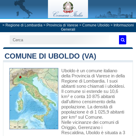
>
Regione di Lombardia
>
Provincia di Varese
>
Comune Uboldo
> Informazioni
Generali
COMUNE DI UBOLDO (VA)
Uboldo
è un comune italiano
della Provincia di Varese
in
della
Regione di Lombardia
. I suoi
abitanti sono chiamati i uboldesi.
Il comune si estende su 10,6
km² e conta 10 875 abitanti
dall'ultimo censimento della
popolazione. La densità di
popolazione è di 1 025,9 abitanti
per km² sul Comune.
Nelle vicinanze dei comuni di
Origgio
,
Gerenzano
i
Rescaldina
, Uboldo è situata a 3