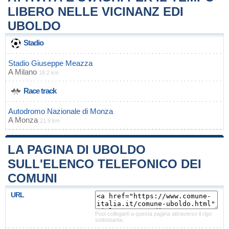
LIBERO NELLE VICINANZ EDI
UBOLDO
Stadio
Stadio Giuseppe Meazza
A
Milano
18.2 km
Race track
Autodromo Nazionale di Monza
A
Monza
21.9 km
LA PAGINA DI UBOLDO
SULL'ELENCO TELEFONICO DEI
COMUNI
URL
Puoi collegarti a questa pagina attraverso il rigo
sottostante.