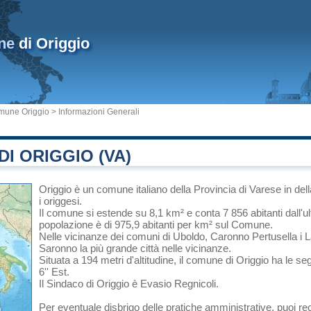
ne
di Origgio
mune Origgio
> Informazioni Generali
I ORIGGIO (VA)
Origgio
è un comune italiano
della Provincia di Varese
in
del
i origgesi.
Il comune si estende su 8,1 km² e conta 7 856 abitanti dall'u
popolazione è di 975,9 abitanti per km² sul Comune.
Nelle vicinanze dei comuni di
Uboldo
,
Caronno Pertusella
i
L
Saronno
la più grande città nelle vicinanze.
Situata a 194 metri d'altitudine, il comune di Origgio ha le se
6'' Est.
Il Sindaco di Origgio è Evasio Regnicoli.
Per eventuale disbrigo delle pratiche amministrative, puoi r