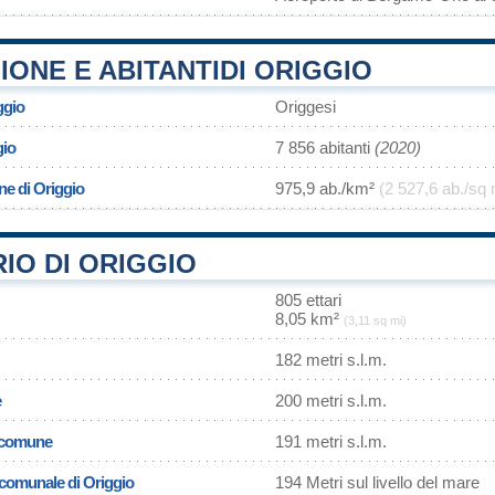
ONE E ABITANTIDI ORIGGIO
ggio
Origgesi
gio
7 856 abitanti
(2020)
ne di Origgio
975,9 ab./km²
(2 527,6 ab./sq 
IO DI ORIGGIO
805 ettari
8,05 km²
(3,11 sq mi)
182 metri s.l.m.
e
200 metri s.l.m.
l comune
191 metri s.l.m.
a comunale di Origgio
194 Metri sul livello del mare