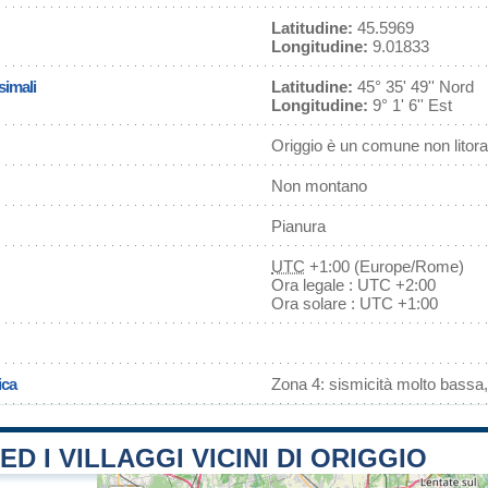
Latitudine:
45.5969
Longitudine:
9.01833
simali
Latitudine:
45° 35' 49'' Nord
Longitudine:
9° 1' 6'' Est
Origgio è un comune non litor
Non montano
Pianura
UTC
+1:00 (Europe/Rome)
Ora legale : UTC +2:00
Ora solare : UTC +1:00
ica
Zona 4: sismicità molto bassa,
ED I VILLAGGI VICINI DI ORIGGIO