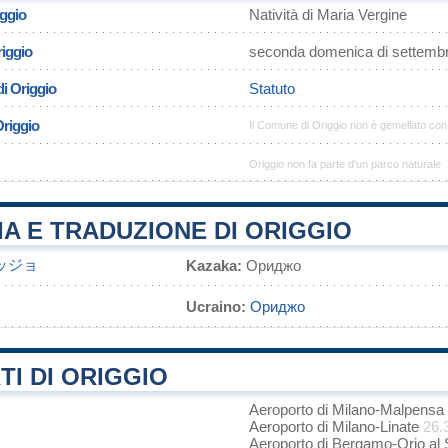
iggio
Natività di Maria Vergine
riggio
seconda domenica di settemb
i Origgio
Statuto
Origgio
Il Comune di Origgio non è gemellato co
Origgio non fa parte d'un parco naturale
A E TRADUZIONE DI ORIGGIO
ッジョ
Kazaka:
Ориджо
Ucraino:
Ориджо
I DI ORIGGIO
Aeroporto di Milano-Malpensa
Aeroporto di Milano-Linate
26.
Aeroporto di Bergamo-Orio al 