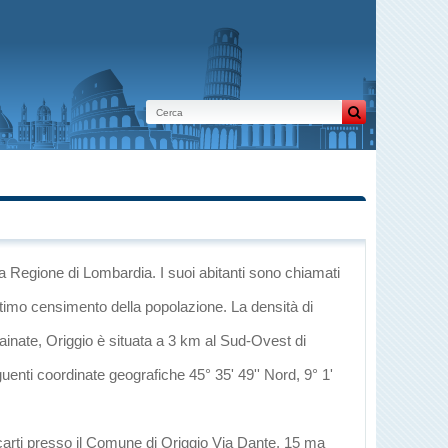
la Regione di Lombardia
. I suoi abitanti sono chiamati
ltimo censimento della popolazione. La densità di
ainate
, Origgio è situata a 3 km al Sud-Ovest di
guenti coordinate geografiche 45° 35' 49'' Nord, 9° 1'
ecarti presso il Comune di Origgio Via Dante, 15 ma