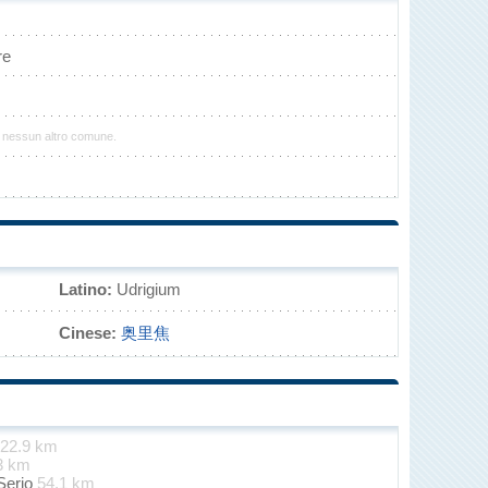
re
n nessun altro comune.
Latino:
Udrigium
Cinese:
奥里焦
22.9 km
3 km
Serio
54.1 km