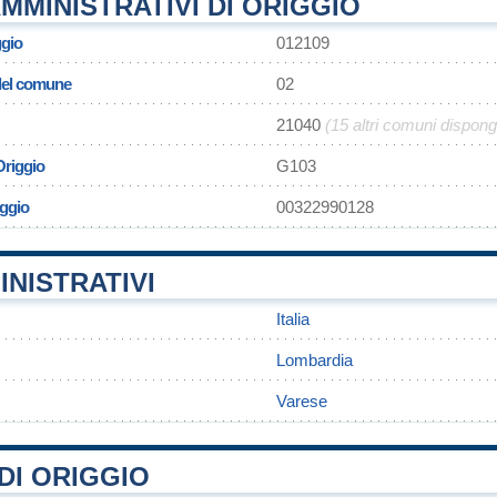
MMINISTRATIVI DI ORIGGIO
ggio
012109
 del comune
02
21040
(15 altri comuni dispon
Origgio
G103
iggio
00322990128
INISTRATIVI
Italia
Lombardia
Varese
DI ORIGGIO