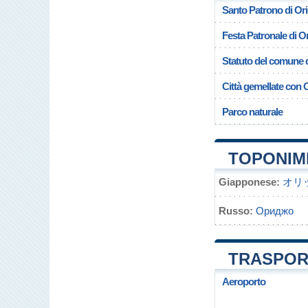
Santo Patrono di Or
Festa Patronale di O
Statuto del comune d
Città gemellate con 
Parco naturale
TOPONIMI
Giapponese:
オリ
Russo:
Ориджо
TRASPORT
Aeroporto