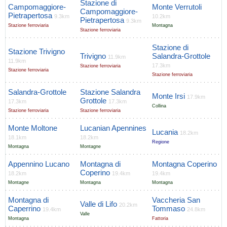
Stazione di
Campomaggiore-
Monte Verrutoli
Campomaggiore-
Pietrapertosa
9.3km
10.2km
Pietrapertosa
9.3km
Stazione ferroviaria
Montagna
Stazione ferroviaria
Stazione di
Stazione Trivigno
Trivigno
Salandra-Grottole
11.9km
11.9km
17.3km
Stazione ferroviaria
Stazione ferroviaria
Stazione ferroviaria
Salandra-Grottole
Stazione Salandra
Monte Irsi
17.9km
Grottole
17.3km
17.3km
Collina
Stazione ferroviaria
Stazione ferroviaria
Monte Moltone
Lucanian Apennines
Lucania
18.2km
18.1km
18.2km
Regione
Montagna
Montagne
Appennino Lucano
Montagna di
Montagna Coperino
Coperino
18.2km
19.4km
19.4km
Montagne
Montagna
Montagna
Montagna di
Vaccheria San
Valle di Lifo
20.2km
Caperrino
Tommaso
19.4km
24.8km
Valle
Montagna
Fattoria