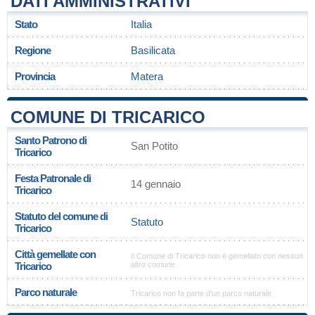
DATI AMMINISTRATIVI
Stato
Italia
Regione
Basilicata
Provincia
Matera
COMUNE DI TRICARICO
Santo Patrono di
San Potito
Tricarico
Festa Patronale di
14 gennaio
Tricarico
Statuto del comune di
Statuto
Tricarico
Città gemellate con
Il Comune di Tricarico non è gemellato con nessun
Tricarico
altro comune.
Parco naturale
Tricarico non fa parte d'un parco naturale