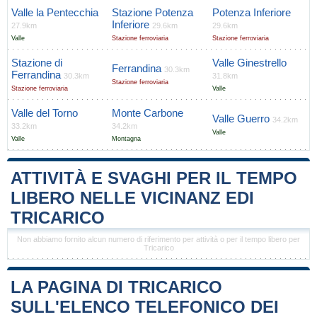
Valle la Pentecchia
Stazione Potenza
Potenza Inferiore
Inferiore
27.9km
29.6km
29.6km
Valle
Stazione ferroviaria
Stazione ferroviaria
Stazione di
Valle Ginestrello
Ferrandina
30.3km
Ferrandina
30.3km
31.8km
Stazione ferroviaria
Stazione ferroviaria
Valle
Valle del Torno
Monte Carbone
Valle Guerro
34.2km
33.2km
34.2km
Valle
Valle
Montagna
ATTIVITÀ E SVAGHI PER IL TEMPO
LIBERO NELLE VICINANZ EDI
TRICARICO
Non abbiamo fornito alcun numero di riferimento per attività o per il tempo libero per
Tricarico
LA PAGINA DI TRICARICO
SULL'ELENCO TELEFONICO DEI