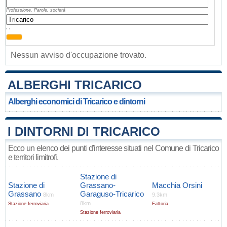
Professione, Parole, società
, ,
Nessun avviso d'occupazione trovato.
ALBERGHI TRICARICO
Alberghi economici di Tricarico e dintorni
I DINTORNI DI TRICARICO
Ecco un elenco dei punti d'interesse situati nel Comune di Tricarico
e territori limitrofi.
Stazione di
Stazione di
Grassano-
Macchia Orsini
Grassano
Garaguso-Tricarico
8km
9.3km
8km
Stazione ferroviaria
Fattoria
Stazione ferroviaria