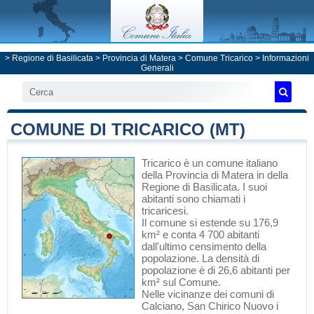
>
Regione di Basilicata
>
Provincia di Matera
>
Comune Tricarico
> Informazioni
Generali
COMUNE DI TRICARICO (MT)
Tricarico
è un comune italiano
della Provincia di Matera
in
della
Regione di Basilicata
. I suoi
abitanti sono chiamati i
tricaricesi.
Il comune si estende su 176,9
km² e conta 4 700 abitanti
dall'ultimo censimento della
popolazione. La densità di
popolazione è di 26,6 abitanti per
km² sul Comune.
Nelle vicinanze dei comuni di
Calciano
,
San Chirico Nuovo
i