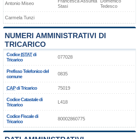
Francesca Assunta
Domenico
Antonio Miseo
Stasi
Tedesco
Carmela Tunzi
NUMERI AMMINISTRATIVI DI
TRICARICO
Codice
ISTAT
di
077028
Tricarico
Prefisso Telefonico del
0835
comune
CAP
di Tricarico
75019
Codice Catastale di
L418
Tricarico
Codice Fiscale di
80002860775
Tricarico