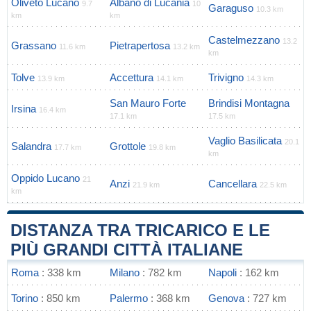
Oliveto Lucano
Albano di Lucania
9.7
10
Garaguso
10.3 km
km
km
Castelmezzano
13.2
Grassano
Pietrapertosa
11.6 km
13.2 km
km
Tolve
Accettura
Trivigno
13.9 km
14.1 km
14.3 km
San Mauro Forte
Brindisi Montagna
Irsina
16.4 km
17.1 km
17.5 km
Vaglio Basilicata
20.1
Salandra
Grottole
17.7 km
19.8 km
km
Oppido Lucano
21
Anzi
Cancellara
21.9 km
22.5 km
km
DISTANZA TRA TRICARICO E LE
PIÙ GRANDI CITTÀ ITALIANE
Roma
: 338 km
Milano
: 782 km
Napoli
: 162 km
Torino
: 850 km
Palermo
: 368 km
Genova
: 727 km