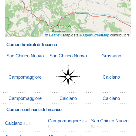
Leaflet
|
Map data ©
OpenStreetMap
contributors
Comuni limitrofi di Tricarico
San Chirico Nuovo
San Chirico Nuovo
Grassano
Campomaggiore
Calciano
Campomaggiore
Calciano
Calciano
Comuni confinanti di Tricarico
Campomaggiore
San Chirico Nuovo
8.4
Calciano
5.1 km
km
8.7 km