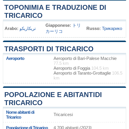
TOPONIMIA E TRADUZIONE DI
TRICARICO
Giapponese:
トリ
Arabo:
تريكاريكو
Russo:
Трикарико
カーリコ
TRASPORTI DI TRICARICO
Aeroporto
Aeroporto di Bari-Palese Macchie
77.5 km
Aeroporto di Foggia
104.5 km
Aeroporto di Taranto-Grottaglie
106.5
km
POPOLAZIONE E ABITANTIDI
TRICARICO
Nome abitanti di
Tricaricesi
Tricarico
Popolazione di Tricarico
4 700 abitanti
(2023)