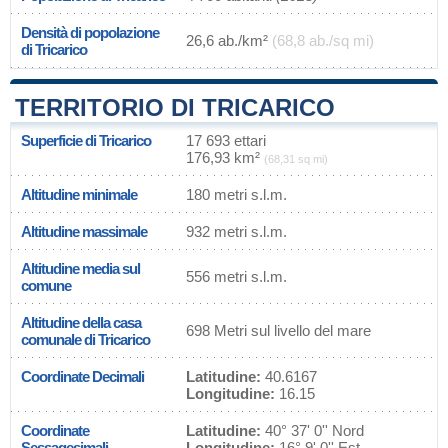
Densità di popolazione
26,6 ab./km²
(68,8 ab./sq mi)
di Tricarico
TERRITORIO DI TRICARICO
Superficie di Tricarico
17 693 ettari
176,93 km²
(68,31 sq mi)
Altitudine minimale
180 metri s.l.m.
Altitudine massimale
932 metri s.l.m.
Altitudine media sul
556 metri s.l.m.
comune
Altitudine della casa
698 Metri sul livello del mare
comunale di Tricarico
Coordinate Decimali
Latitudine:
40.6167
Longitudine:
16.15
Coordinate
Latitudine:
40° 37' 0'' Nord
Sessagesimali
Longitudine:
16° 9' 0'' Est