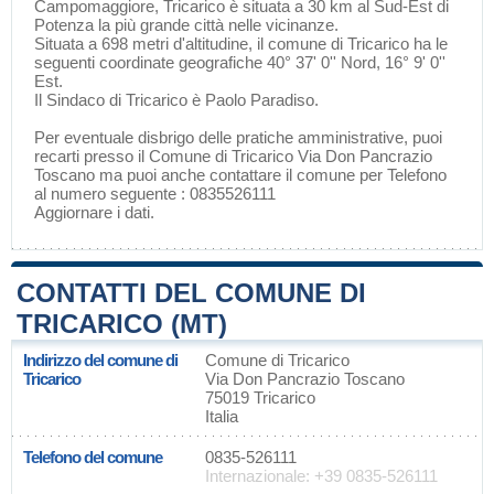
Campomaggiore
, Tricarico è situata a 30 km al Sud-Est di
Potenza
la più grande città nelle vicinanze.
Situata a 698 metri d'altitudine, il comune di Tricarico ha le
seguenti coordinate geografiche 40° 37' 0'' Nord, 16° 9' 0''
Est.
Il Sindaco di Tricarico è Paolo Paradiso.
Per eventuale disbrigo delle pratiche amministrative, puoi
recarti presso il Comune di Tricarico Via Don Pancrazio
Toscano ma puoi anche contattare il comune per Telefono
al numero seguente : 0835526111
Aggiornare i dati
.
CONTATTI DEL COMUNE DI
TRICARICO (MT)
Indirizzo del comune di
Comune di Tricarico
Tricarico
Via Don Pancrazio Toscano
75019 Tricarico
Italia
Telefono del comune
0835-526111
Internazionale: +39 0835-526111