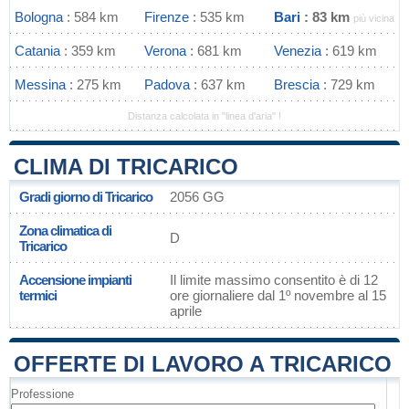
Bologna
: 584 km
Firenze
: 535 km
Bari
: 83 km
più vicina
Catania
: 359 km
Verona
: 681 km
Venezia
: 619 km
Messina
: 275 km
Padova
: 637 km
Brescia
: 729 km
Distanza calcolata in "linea d'aria" !
CLIMA DI TRICARICO
Gradi giorno di Tricarico
2056 GG
Zona climatica di
D
Tricarico
Accensione impianti
Il limite massimo consentito è di 12
termici
ore giornaliere dal 1º novembre al 15
aprile
OFFERTE DI LAVORO A TRICARICO
Professione