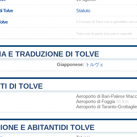
i Tolve
Statuto
Tolve
Il Comune di Tolve non è gemellato con 
Tolve non fa parte d'un parco naturale
A E TRADUZIONE DI TOLVE
Giapponese:
トルヴェ
I DI TOLVE
Aeroporto di Bari-Palese Mac
Aeroporto di Foggia
91 km
Aeroporto di Taranto-Grottagli
ONE E ABITANTIDI TOLVE