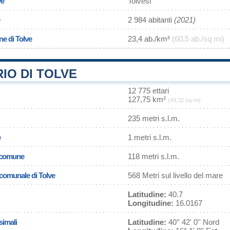
ve
Tolvesi
2 984 abitanti
(2021)
ne di Tolve
23,4 ab./km²
(60,5 ab./sq mi)
IO DI TOLVE
12 775 ettari
127,75 km²
(49,32 sq mi)
235 metri s.l.m.
e
1 metri s.l.m.
l comune
118 metri s.l.m.
 comunale di Tolve
568 Metri sul livello del mare
Latitudine:
40.7
Longitudine:
16.0167
simali
Latitudine:
40° 42' 0'' Nord