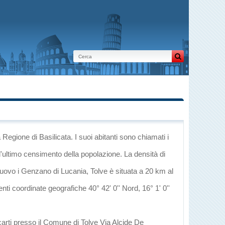
a Regione di Basilicata
. I suoi abitanti sono chiamati i
l'ultimo censimento della popolazione. La densità di
Nuovo
i
Genzano di Lucania
, Tolve è situata a 20 km al
enti coordinate geografiche 40° 42' 0'' Nord, 16° 1' 0''
carti presso il Comune di Tolve Via Alcide De