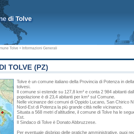
ne
di Tolve
mune Tolve
> Informazioni Generali
I TOLVE (PZ)
Tolve
è un comune italiano
della Provincia di Potenza
in
dell
tolvesi.
Il comune si estende su 127,8 km² e conta 2 984 abitanti dal
popolazione è di 23,4 abitanti per km² sul Comune.
Nelle vicinanze dei comuni di
Oppido Lucano
,
San Chirico 
Nord-Est di
Potenza
la più grande città nelle vicinanze.
Situata a 568 metri d'altitudine, il comune di Tolve ha le segu
Est.
Il Sindaco di Tolve è Donato Abbruzzese.
Per eventuale disbrigo delle pratiche amministrative, puoi re