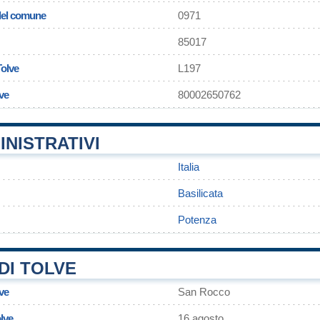
 del comune
0971
85017
Tolve
L197
lve
80002650762
INISTRATIVI
Italia
Basilicata
Potenza
DI TOLVE
ve
San Rocco
olve
16 agosto