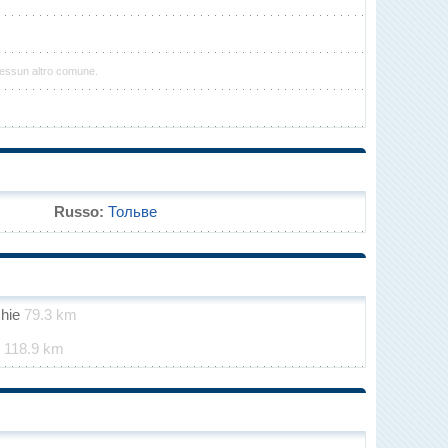
nessun altro comune.
Russo:
Тольве
chie
79.3 km
e
118.9 km