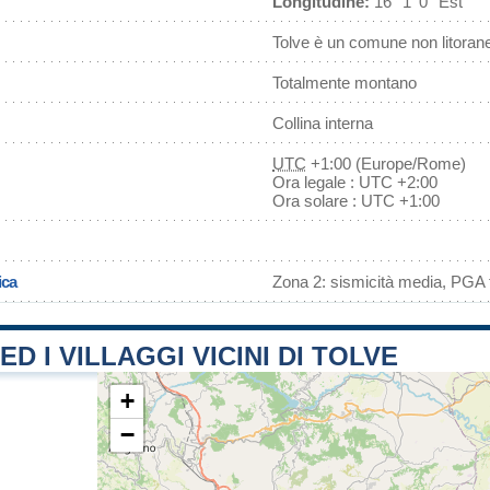
Longitudine:
16° 1' 0'' Est
Tolve è un comune non litoran
Totalmente montano
Collina interna
UTC
+1:00 (Europe/Rome)
Ora legale : UTC +2:00
Ora solare : UTC +1:00
ica
Zona 2: sismicità media, PGA f
ED I VILLAGGI VICINI DI TOLVE
+
−