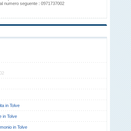
o al numero seguente : 0971737002
002
ita in Tolve
e in Tolve
rimonio in Tolve