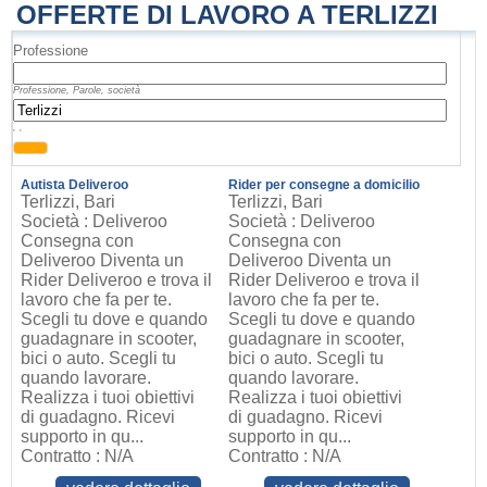
OFFERTE DI LAVORO A TERLIZZI
Professione
Professione, Parole, società
, ,
Autista Deliveroo
Rider per consegne a domicilio
Terlizzi, Bari
Terlizzi, Bari
Società : Deliveroo
Società : Deliveroo
Consegna con
Consegna con
Deliveroo Diventa un
Deliveroo Diventa un
Rider Deliveroo e trova il
Rider Deliveroo e trova il
lavoro che fa per te.
lavoro che fa per te.
Scegli tu dove e quando
Scegli tu dove e quando
guadagnare in scooter,
guadagnare in scooter,
bici o auto. Scegli tu
bici o auto. Scegli tu
quando lavorare.
quando lavorare.
Realizza i tuoi obiettivi
Realizza i tuoi obiettivi
di guadagno. Ricevi
di guadagno. Ricevi
supporto in qu...
supporto in qu...
Contratto : N/A
Contratto : N/A