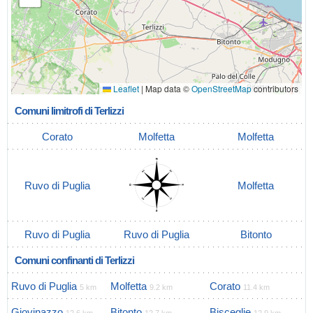
Leaflet
|
Map data ©
OpenStreetMap
contributors
Comuni limitrofi di Terlizzi
Corato
Molfetta
Molfetta
Ruvo di Puglia
Molfetta
Ruvo di Puglia
Ruvo di Puglia
Bitonto
Comuni confinanti di Terlizzi
Ruvo di Puglia
Molfetta
Corato
5 km
9.2 km
11.4 km
Giovinazzo
Bitonto
Bisceglie