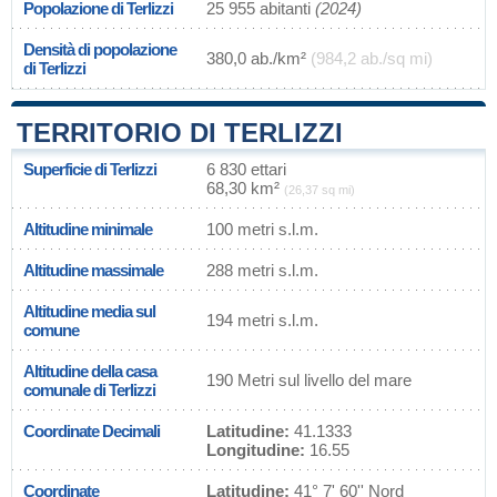
Popolazione di Terlizzi
25 955 abitanti
(2024)
Densità di popolazione
380,0 ab./km²
(984,2 ab./sq mi)
di Terlizzi
TERRITORIO DI TERLIZZI
Superficie di Terlizzi
6 830 ettari
68,30 km²
(26,37 sq mi)
Altitudine minimale
100 metri s.l.m.
Altitudine massimale
288 metri s.l.m.
Altitudine media sul
194 metri s.l.m.
comune
Altitudine della casa
190 Metri sul livello del mare
comunale di Terlizzi
Coordinate Decimali
Latitudine:
41.1333
Longitudine:
16.55
Coordinate
Latitudine:
41° 7' 60'' Nord