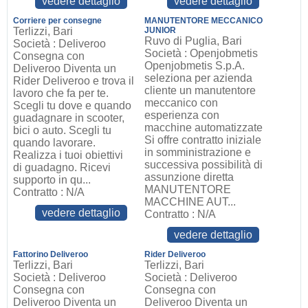
vedere dettaglio
vedere dettaglio
Corriere per consegne
MANUTENTORE MECCANICO
Terlizzi, Bari
JUNIOR
Ruvo di Puglia, Bari
Società : Deliveroo
Società : Openjobmetis
Consegna con
Openjobmetis S.p.A.
Deliveroo Diventa un
seleziona per azienda
Rider Deliveroo e trova il
cliente un manutentore
lavoro che fa per te.
meccanico con
Scegli tu dove e quando
esperienza con
guadagnare in scooter,
macchine automatizzate
bici o auto. Scegli tu
Si offre contratto iniziale
quando lavorare.
in somministrazione e
Realizza i tuoi obiettivi
successiva possibilità di
di guadagno. Ricevi
assunzione diretta
supporto in qu...
MANUTENTORE
Contratto : N/A
MACCHINE AUT...
vedere dettaglio
Contratto : N/A
vedere dettaglio
Fattorino Deliveroo
Rider Deliveroo
Terlizzi, Bari
Terlizzi, Bari
Società : Deliveroo
Società : Deliveroo
Consegna con
Consegna con
Deliveroo Diventa un
Deliveroo Diventa un