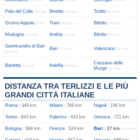
12.6 km
12.7 km
12.9 km
Palo del Colle
Binetto
Toritto
15.5 km
18.3 km
18.6 km
Grumo Appula
Trani
Bitetto
19 km
19.3 km
19.9 km
Modugno
Andria
Bitritto
20.5 km
23.9 km
25.6 km
Sannicandro di Bari
Bari
Valenzano
27.3 km
30.2 km
25.6 km
Cassano delle
Barletta
Adelfia
30.2 km
30.9 km
Murge
32.8 km
DISTANZA TRA TERLIZZI E LE PIÙ
GRANDI CITTÀ ITALIANE
Roma
: 349 km
Milano
: 766 km
Napoli
: 196 km
Torino
: 843 km
Palermo
: 433 km
Genova
: 721 km
Bologna
: 566 km
Firenze
: 524 km
Bari
: 27 km
più vicina
Catania
: 423 km
Verona
: 657 km
Venezia
: 588 km