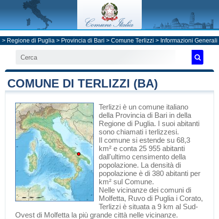
>
Regione di Puglia
>
Provincia di Bari
>
Comune Terlizzi
> Informazioni Generali
COMUNE DI TERLIZZI (BA)
Terlizzi
è un comune italiano
della Provincia di Bari
in
della
Regione di Puglia
. I suoi abitanti
sono chiamati i terlizzesi.
Il comune si estende su 68,3
km² e conta 25 955 abitanti
dall'ultimo censimento della
popolazione. La densità di
popolazione è di 380 abitanti per
km² sul Comune.
Nelle vicinanze dei comuni di
Molfetta
,
Ruvo di Puglia
i
Corato
,
Terlizzi è situata a 9 km al Sud-
Ovest di
Molfetta
la più grande città nelle vicinanze.