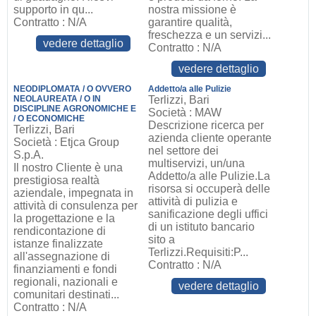
supporto in qu...
nostra missione è
Contratto : N/A
garantire qualità,
freschezza e un servizi...
vedere dettaglio
Contratto : N/A
vedere dettaglio
NEODIPLOMATA / O OVVERO
Addetto/a alle Pulizie
NEOLAUREATA / O IN
Terlizzi, Bari
DISCIPLINE AGRONOMICHE E
Società : MAW
/ O ECONOMICHE
Descrizione ricerca per
Terlizzi, Bari
azienda cliente operante
Società : Etjca Group
nel settore dei
S.p.A.
multiservizi, un/una
Il nostro Cliente è una
Addetto/a alle Pulizie.La
prestigiosa realtà
risorsa si occuperà delle
aziendale, impegnata in
attività di pulizia e
attività di consulenza per
sanificazione degli uffici
la progettazione e la
di un istituto bancario
rendicontazione di
sito a
istanze finalizzate
Terlizzi.Requisiti:P...
all'assegnazione di
Contratto : N/A
finanziamenti e fondi
regionali, nazionali e
vedere dettaglio
comunitari destinati...
Contratto : N/A