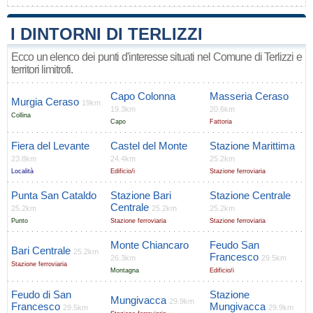
I DINTORNI DI TERLIZZI
Ecco un elenco dei punti d'interesse situati nel Comune di Terlizzi e
territori limitrofi.
Capo Colonna
Masseria Ceraso
Murgia Ceraso
19km
19.3km
20.6km
Collina
Capo
Fattoria
Fiera del Levante
Castel del Monte
Stazione Marittima
23.8km
24.4km
25.2km
Località
Edificio/i
Stazione ferroviaria
Punta San Cataldo
Stazione Bari
Stazione Centrale
Centrale
25.2km
25.2km
25.2km
Punto
Stazione ferroviaria
Stazione ferroviaria
Monte Chiancaro
Feudo San
Bari Centrale
25.2km
Francesco
26.3km
29.5km
Stazione ferroviaria
Montagna
Edificio/i
Feudo di San
Stazione
Mungivacca
29.9km
Francesco
Mungivacca
29.5km
29.9km