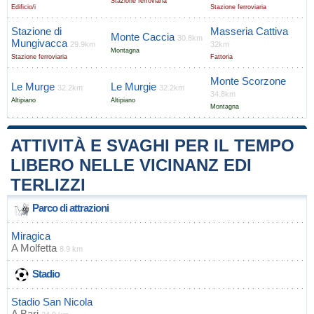
Stazione ferroviaria
Edificio/i
Stazione ferroviaria
Stazione di
Masseria Cattiva
Monte Caccia
30.8km
Mungivacca
29.9km
32km
Montagna
Stazione ferroviaria
Fattoria
Monte Scorzone
Le Murge
Le Murgie
32.2km
32.2km
34.8km
Altipiano
Altipiano
Montagna
ATTIVITÀ E SVAGHI PER IL TEMPO
LIBERO NELLE VICINANZ EDI
TERLIZZI
Parco di attrazioni
Miragica
A
Molfetta
8.9 km
Stadio
Stadio San Nicola
A
Bari