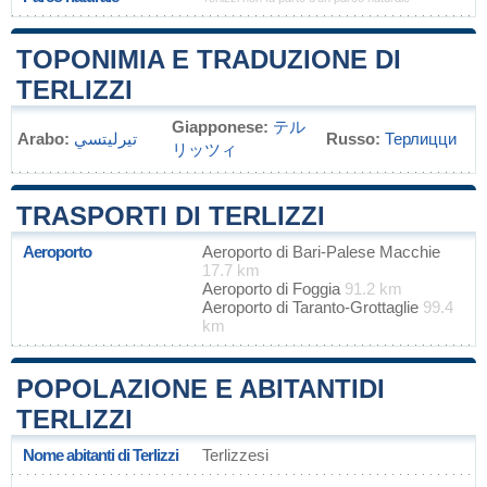
TOPONIMIA E TRADUZIONE DI
TERLIZZI
Giapponese:
テル
Arabo:
تيرليتسي
Russo:
Терлицци
リッツィ
TRASPORTI DI TERLIZZI
Aeroporto
Aeroporto di Bari-Palese Macchie
17.7 km
Aeroporto di Foggia
91.2 km
Aeroporto di Taranto-Grottaglie
99.4
km
POPOLAZIONE E ABITANTIDI
TERLIZZI
Nome abitanti di Terlizzi
Terlizzesi