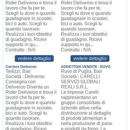
Rider Deliveroo e trova il
Rider Deliveroo e trova il
lavoro che fa per te.
lavoro che fa per te.
Scegli tu dove e quando
Scegli tu dove e quando
guadagnare in scooter,
guadagnare in scooter,
bici o auto. Scegli tu
bici o auto. Scegli tu
quando lavorare.
quando lavorare.
Realizza i tuoi obiettivi
Realizza i tuoi obiettivi
di guadagno. Ricevi
di guadagno. Ricevi
supporto in qu...
supporto in qu...
Contratto : N/A
Contratto : N/A
vedere dettaglio
vedere dettaglio
Corriere Deliveroo
ADDETTO/A VENDITE - RUVO
Terlizzi, Bari
Ruvo di Puglia, Bari
Società : Deliveroo
Società : CARELLI
Consegna con
SERVIZI GLOBALI
Deliveroo Diventa un
REALI S.R.L.
Rider Deliveroo e trova il
Le Imprese Carelli
lavoro che fa per te.
rappresentano un
Scegli tu dove e quando
gruppo consolidato di
guadagnare in scooter,
aziende attive nella
bici o auto. Scegli tu
distribuzione al dettaglio
quando lavorare.
di prodotti alimentari e
Realizza i tuoi obiettivi
nella produzione di pane
di guadagno. Ricevi
e prodotti da forno. La