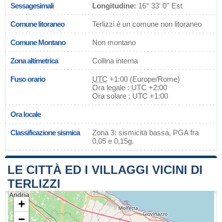
Sessagesimali
Longitudine:
16° 33' 0'' Est
Comune litoraneo
Terlizzi è un comune non litoraneo
Comune Montano
Non montano
Zona altimetrica
Collina interna
Fuso orario
UTC
+1:00 (Europe/Rome)
Ora legale : UTC +2:00
Ora solare : UTC +1:00
Ora locale
Classificazione sismica
Zona 3: sismicità bassa, PGA fra
0,05 e 0,15g.
LE CITTÀ ED I VILLAGGI VICINI DI
TERLIZZI
+
−