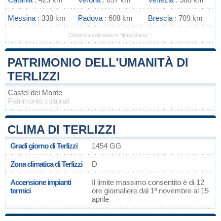
Messina
: 338 km
Padova
: 608 km
Brescia
: 709 km
Distanza calcolata in "linea d'aria" !
PATRIMONIO DELL'UMANITÀ DI
TERLIZZI
Castel del Monte
Patrimonio culturali
CLIMA DI TERLIZZI
Gradi giorno di Terlizzi
1454 GG
Zona climatica di Terlizzi
D
Accensione impianti
Il limite massimo consentito è di 12
termici
ore giornaliere dal 1º novembre al 15
aprile