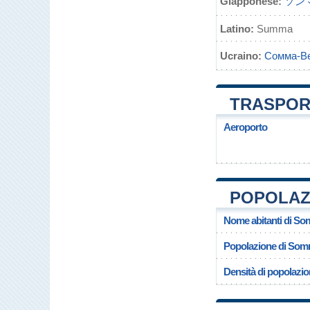
Giapponese:
ソン
Latino:
Summa
Ucraino:
Сомма-Ве
TRASPOR
Aeroporto
POPOLAZ
Nome abitanti di S
Popolazione di Som
Densità di popolazi