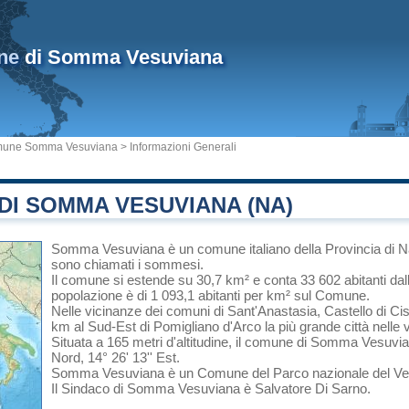
ne
di Somma Vesuviana
une Somma Vesuviana
> Informazioni Generali
DI SOMMA VESUVIANA (NA)
Somma Vesuviana
è un comune italiano
della Provincia di N
sono chiamati i sommesi.
Il comune si estende su 30,7 km² e conta 33 602 abitanti dal
popolazione è di 1 093,1 abitanti per km² sul Comune.
Nelle vicinanze dei comuni di
Sant'Anastasia
,
Castello di Ci
km al Sud-Est di
Pomigliano d'Arco
la più grande città nelle 
Situata a 165 metri d'altitudine, il comune di Somma Vesuvia
Nord, 14° 26' 13'' Est.
Somma Vesuviana è un Comune del
Parco nazionale del V
Il Sindaco di Somma Vesuviana è Salvatore Di Sarno.