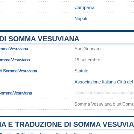
Campania
Napoli
DI SOMMA VESUVIANA
omma Vesuviana
San Gennaro
 Somma Vesuviana
19 settembre
 di Somma Vesuviana
Statuto
Associazione Italiana Città de
n Somma Vesuviana
Il Comune di Somma Vesuviana non è gem
Somma Vesuviana è un Comu
IA E TRADUZIONE DI SOMMA VESUVI