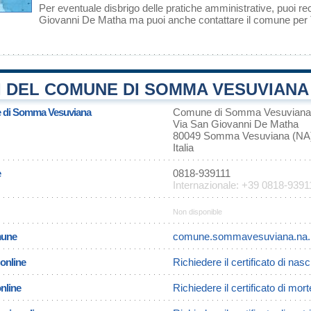
Per eventuale disbrigo delle pratiche amministrative, puoi
Giovanni De Matha ma puoi anche contattare il comune per
 DEL COMUNE DI SOMMA VESUVIANA 
e di Somma Vesuviana
Comune di Somma Vesuviana
Via San Giovanni De Matha
80049 Somma Vesuviana (NA
Italia
e
0818-939111
Internazionale: +39 0818-9391
Non disponible
omune
comune.sommavesuviana.na.i
 online
Richiedere il certificato di n
online
Richiedere il certificato di m