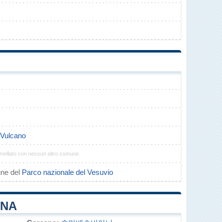
l Vulcano
ellato con nessun altro comune.
ne del
Parco nazionale del Vesuvio
ANA