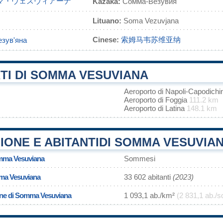
マ・ヴェズヴィアーナ
Kazaka:
Сомма-Везувия
Lituano:
Soma Vezuvjana
Cinese:
索姆马韦苏维亚纳
зув'яна
TI DI SOMMA VESUVIANA
Aeroporto di Napoli-Capodich
Aeroporto di Foggia
111.2 km
Aeroporto di Latina
148.1 km
IONE E ABITANTIDI SOMMA VESUVIA
omma Vesuviana
Sommesi
ma Vesuviana
33 602 abitanti
(2023)
one di Somma Vesuviana
1 093,1 ab./km²
(2 831,1 ab./s