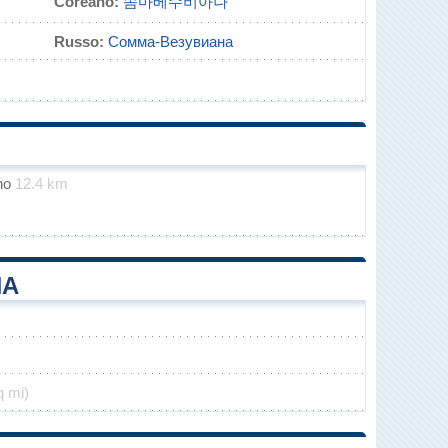
Coreano:
솜마베수비아나
Russo:
Сомма-Везувиана
ino
12.4 km
NA
q mi)