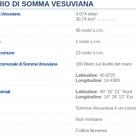
RIO DI SOMMA VESUVIANA
a Vesuviana
3 074 ettari
30,74 km²
(11,87 sq mi)
45 metri s.l.m.
e
1 metri s.l.m.
l comune
23 metri s.l.m.
sa comunale di Somma Vesuviana
165 Metri sul livello del mare
Latitudine:
40.8725
Longitudine:
14.4369
simali
Latitudine:
40° 52' 21'' Nord
Longitudine:
14° 26' 13'' Est
Somma Vesuviana è un comune
Non montano
Collina litoranea