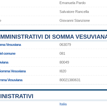
Emanuela Pardo
Salvatore Rancella
e
Giovanni Stanzione
MMINISTRATIVI DI SOMMA VESUVIAN
mma Vesuviana
063079
 del comune
081
viana
80049
i Somma Vesuviana
I820
Somma Vesuviana
80021380631
INISTRATIVI
Italia