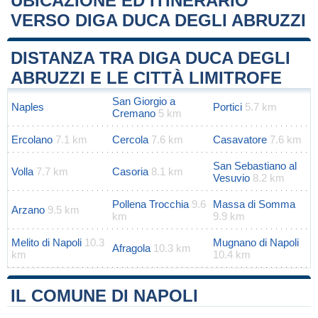
UBICAZIONE ED ITINERARIO
VERSO DIGA DUCA DEGLI ABRUZZI
Leaflet
|
Map data ©
OpenStreetMap
contributors
+
DISTANZA TRA DIGA DUCA DEGLI
−
ABRUZZI E LE CITTÀ LIMITROFE
San Giorgio a
Naples
Portici
5.7 km
Cremano
5 km
Ercolano
7.1 km
Cercola
7.6 km
Casavatore
7.6 km
San Sebastiano al
Volla
7.7 km
Casoria
8.1 km
Vesuvio
8.2 km
Pollena Trocchia
9.6
Massa di Somma
Arzano
9.5 km
km
9.9 km
Melito di Napoli
10.3
Mugnano di Napoli
Afragola
10.3 km
km
10.4 km
IL COMUNE DI NAPOLI