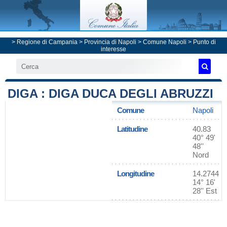
>
Regione di Campania
>
Provincia di Napoli
>
Comune Napoli
> Punto di
interesse
DIGA : DIGA DUCA DEGLI ABRUZZI
Comune
Napoli
Latitudine
40.83
40° 49'
48''
Nord
Longitudine
14.2744
14° 16'
28'' Est