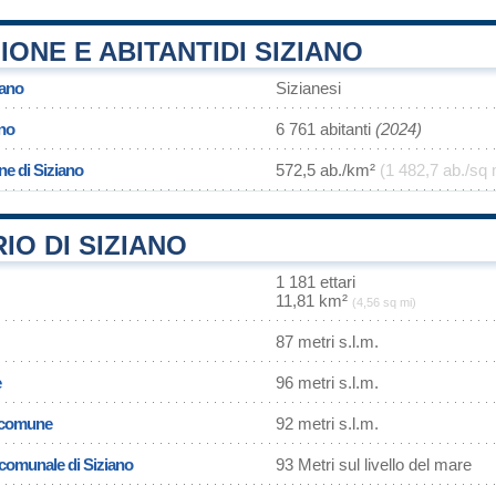
ONE E ABITANTIDI SIZIANO
iano
Sizianesi
ano
6 761 abitanti
(2024)
ne di Siziano
572,5 ab./km²
(1 482,7 ab./sq 
IO DI SIZIANO
1 181 ettari
11,81 km²
(4,56 sq mi)
87 metri s.l.m.
e
96 metri s.l.m.
l comune
92 metri s.l.m.
a comunale di Siziano
93 Metri sul livello del mare