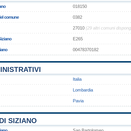
iano
018150
 del comune
0382
27010
(29 altri comuni dispon
Siziano
E265
ziano
00478370182
INISTRATIVI
Italia
Lombardia
Pavia
I SIZIANO
iano
San Bartolomeo