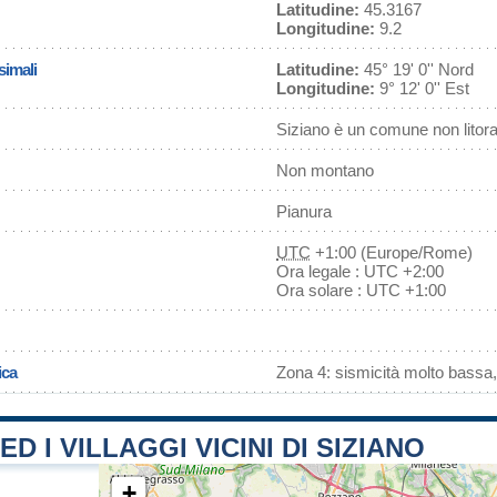
Latitudine:
45.3167
Longitudine:
9.2
simali
Latitudine:
45° 19' 0'' Nord
Longitudine:
9° 12' 0'' Est
Siziano è un comune non litor
Non montano
Pianura
UTC
+1:00 (Europe/Rome)
Ora legale : UTC +2:00
Ora solare : UTC +1:00
ica
Zona 4: sismicità molto bassa,
ED I VILLAGGI VICINI DI SIZIANO
+