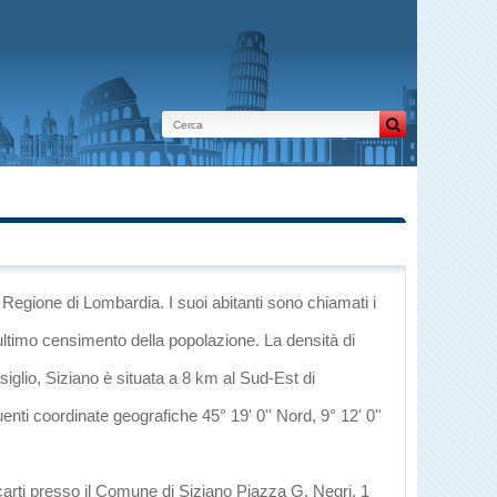
a Regione di Lombardia
. I suoi abitanti sono chiamati i
ultimo censimento della popolazione. La densità di
siglio
, Siziano è situata a 8 km al Sud-Est di
uenti coordinate geografiche 45° 19' 0'' Nord, 9° 12' 0''
carti presso il Comune di Siziano Piazza G. Negri, 1