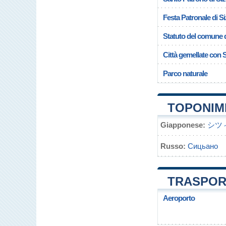
Festa Patronale di S
Statuto del comune d
Città gemellate con 
Parco naturale
TOPONIMI
Giapponese:
シツ
Russo:
Сицьано
TRASPORT
Aeroporto