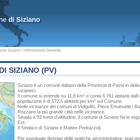
ne
di Siziano
ne Siziano
> Informazioni Generali
I SIZIANO (PV)
Siziano
è un comune italiano
della Provincia di Pavia
in
dell
sizianesi.
Il comune si estende su 11,8 km² e conta 6 761 abitanti dall'
popolazione è di 572,5 abitanti per km² sul Comune.
Nelle vicinanze dei comuni di
Vidigulfo
,
Pieve Emanuele
i
Ba
Rozzano
la più grande città nelle vicinanze.
Situata a 93 metri d'altitudine, il comune di Siziano ha le seg
Est.
Il Sindaco di Siziano è Matteo Pedrazzoli.
Per eventuale disbrigo delle pratiche amministrative, puoi re