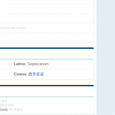
n nessun altro comune.
Latino:
Septezanum
Cinese:
西齐亚诺
5 km
50.9 km
Serio
55.9 km