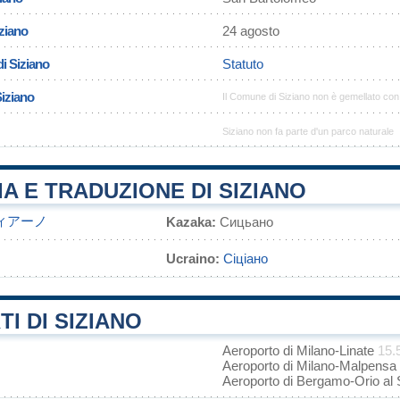
iziano
24 agosto
i Siziano
Statuto
Siziano
Il Comune di Siziano non è gemellato co
Siziano non fa parte d'un parco naturale
A E TRADUZIONE DI SIZIANO
ィアーノ
Kazaka:
Сицьано
Ucraino:
Сіціано
I DI SIZIANO
Aeroporto di Milano-Linate
15.
Aeroporto di Milano-Malpensa
Aeroporto di Bergamo-Orio al 