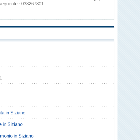
 seguente : 038267801
1
ita in Siziano
e in Siziano
rimonio in Siziano