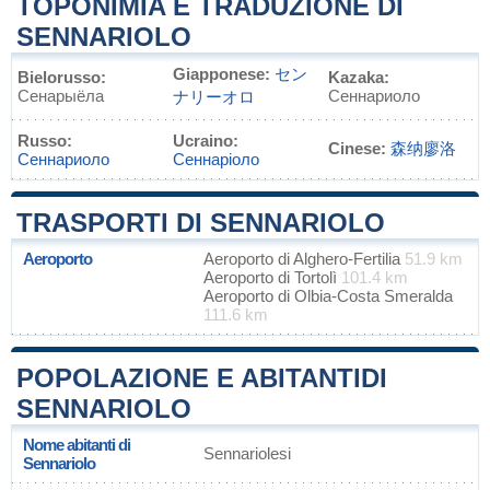
TOPONIMIA E TRADUZIONE DI
SENNARIOLO
Giapponese:
セン
Bielorusso:
Kazaka:
Сенарыёла
Сеннариоло
ナリーオロ
Russo:
Ucraino:
Cinese:
森纳廖洛
Сеннариоло
Сеннаріоло
TRASPORTI DI SENNARIOLO
Aeroporto
Aeroporto di Alghero-Fertilia
51.9 km
Aeroporto di Tortolì
101.4 km
Aeroporto di Olbia-Costa Smeralda
111.6 km
POPOLAZIONE E ABITANTIDI
SENNARIOLO
Nome abitanti di
Sennariolesi
Sennariolo