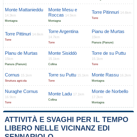
Monte Mattanieddu
Monte Mesu e
Torre Pitinnuri
14.6km
Roccas
14.3km
14.5km
Torre
Montagna
Montagna
Torre Argentina
Pianu de Murtas
Torre Pittinuri
14.6km
14.7km
15km
Torre
Torre
Pianura (Pianure)
Planu de Murtas
Monte Sisiddò
Torre de su Puttu
15km
15.1km
15.1km
Pianura (Pianure)
Collina
Torre
Cornus
Torre su Puttu
Monte Rassu
15.1km
15.1km
16.2km
Struttura agricola
Torre
Montagna
Nuraghe Cornus
Monte de Norbello
Monte Ladu
17.1km
16.9km
17.2km
Collina
Torre
Montagna
ATTIVITÀ E SVAGHI PER IL TEMPO
LIBERO NELLE VICINANZ EDI
SENNARIOLO