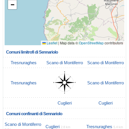
−
Leaflet
|
Map data ©
OpenStreetMap
contributors
Comuni limitrofi di Sennariolo
Tresnuraghes
Scano di Montiferro
Scano di Montiferro
Tresnuraghes
Scano di Montiferro
Cuglieri
Cuglieri
Comuni confinanti di Sennariolo
Scano di Montiferro
Cuglieri
Tresnuraghes
2.8 km
5.4 km