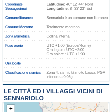
Coordinate
Latitudine:
40° 12' 44'' Nord
Sessagesimali
Longitudine:
8° 33' 23'' Est
Comune litoraneo
Sennariolo è un comune non litoraneo
Comune Montano
Totalmente montano
Zona altimetrica
Collina interna
Fuso orario
UTC
+1:00 (Europe/Rome)
Ora legale : UTC +2:00
Ora solare : UTC +1:00
Ora locale
Classificazione sismica
Zona 4: sismicità molto bassa, PGA
inferiore a 0,05g.
LE CITTÀ ED I VILLAGGI VICINI DI
SENNARIOLO
+