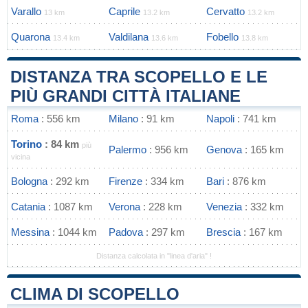
Varallo
Caprile
Cervatto
13 km
13.2 km
13.2 km
Quarona
Valdilana
Fobello
13.4 km
13.6 km
13.8 km
DISTANZA TRA SCOPELLO E LE
PIÙ GRANDI CITTÀ ITALIANE
Roma
: 556 km
Milano
: 91 km
Napoli
: 741 km
Torino
: 84 km
più
Palermo
: 956 km
Genova
: 165 km
vicina
Bologna
: 292 km
Firenze
: 334 km
Bari
: 876 km
Catania
: 1087 km
Verona
: 228 km
Venezia
: 332 km
Messina
: 1044 km
Padova
: 297 km
Brescia
: 167 km
Distanza calcolata in "linea d'aria" !
CLIMA DI SCOPELLO