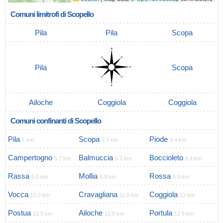
Comuni limitrofi di Scopello
Pila
Pila
Scopa
Pila
Scopa
Ailoche
Coggiola
Coggiola
Comuni confinanti di Scopello
Pila
Scopa
Piode
1 km
2.7 km
3.4 km
Campertogno
Balmuccia
Boccioleto
5.7 km
6.2 km
6.4 km
Rassa
Mollia
Rossa
6.5 km
6.9 km
6.9 km
Vocca
Cravagliana
Coggiola
10.2 km
11.8 km
12 km
Postua
Ailoche
Portula
12.5 km
12.5 km
12.8 km