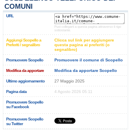
COMUNI
URL
Puoi collegarti a questa pagina attraverso il rigo
sottostante.
Aggiungi Scopello a
Clicca sul link per aggiungere
Preferiti / segnalibro
questa pagina ai preferiti (o
segnalibro)
Promuovere Scopello
Promuovere il comune di Scopello
Modifica da apportare
Modifica da apportare Scopello
Ultimo aggiornamento
27 Maggio 2025
Pagina data
4 Agosto 2026 05:11
Promuovere Scopello
su Facebook
Promuovere Scopello
su Twitter