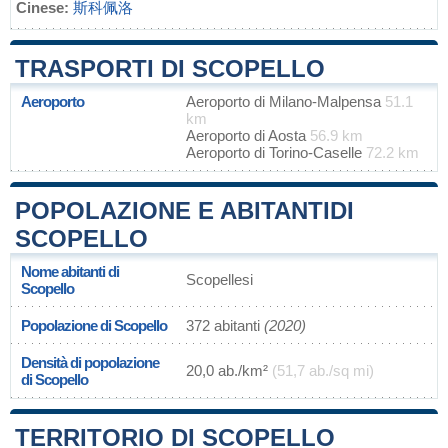
Cinese:
斯科佩洛
TRASPORTI DI SCOPELLO
Aeroporto
Aeroporto di Milano-Malpensa
51.1
km
Aeroporto di Aosta
56.9 km
Aeroporto di Torino-Caselle
72.2 km
POPOLAZIONE E ABITANTIDI
SCOPELLO
Nome abitanti di
Scopellesi
Scopello
Popolazione di Scopello
372 abitanti
(2020)
Densità di popolazione
20,0 ab./km²
(51,7 ab./sq mi)
di Scopello
TERRITORIO DI SCOPELLO