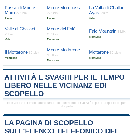
Passo di Monte
Monte Moropass
La Valla di Challant-
Moro
Ayas
27.5km
27.5km
29km
Passa
Passa
Valle
Valle di Challant
Monte del Falò
Falo Mountain
29.9km
29km
29.9km
Montagna
Valle
Montagna
Monte Mottarone
Il Mottarone
Mottarone
30.1km
30.1km
30.1km
Montagna
Montagna
Montagna
ATTIVITÀ E SVAGHI PER IL TEMPO
LIBERO NELLE VICINANZ EDI
SCOPELLO
Non abbiamo fornito alcun numero di riferimento per attività o per il tempo libero per
Scopello
LA PAGINA DI SCOPELLO
SULL'ELENCO TELEFONICO DEI