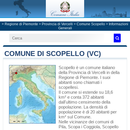
>
Regione di Piemonte
>
Provincia di Vercelli
>
Comune Scopello
> Informazioni
Generali
COMUNE DI SCOPELLO (VC)
Scopello
è un comune italiano
della Provincia di Vercelli
in
della
Regione di Piemonte
. I suoi
abitanti sono chiamati i
scopellesi.
Il comune si estende su 18,6
km² e conta 372 abitanti
dall'ultimo censimento della
popolazione. La densità di
popolazione è di 20 abitanti per
km² sul Comune.
Nelle vicinanze dei comuni di
Pila
,
Scopa
i
Coggiola
, Scopello