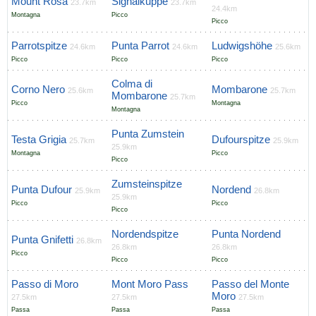
Mount Rosa
Signalkuppe
23.7km
23.7km
24.4km
Montagna
Picco
Picco
Parrotspitze
Punta Parrot
Ludwigshöhe
24.6km
24.6km
25.6km
Picco
Picco
Picco
Colma di
Corno Nero
Mombarone
25.6km
25.7km
Mombarone
25.7km
Picco
Montagna
Montagna
Punta Zumstein
Testa Grigia
Dufourspitze
25.7km
25.9km
25.9km
Montagna
Picco
Picco
Zumsteinspitze
Punta Dufour
Nordend
25.9km
26.8km
25.9km
Picco
Picco
Picco
Nordendspitze
Punta Nordend
Punta Gnifetti
26.8km
26.8km
26.8km
Picco
Picco
Picco
Passo di Moro
Mont Moro Pass
Passo del Monte
Moro
27.5km
27.5km
27.5km
Passa
Passa
Passa