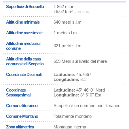
Superficie di Scopello
1 862 ettari
18,62 km²
(7,19 sq mi)
Altitudine minimale
640 metri s.l.m.
Altitudine massimale
1 metri s.l.m.
Altitudine media sul
321 metri s.l.m.
comune
Altitudine della casa
659 Metri sul livello del mare
comunale di Scopello
Coordinate Decimali
Latitudine:
45.7667
Longitudine:
8.1
Coordinate
Latitudine:
45° 46' 0'' Nord
Sessagesimali
Longitudine:
8° 6' 0'' Est
Comune litoraneo
Scopello è un comune non litoraneo
Comune Montano
Totalmente montano
Zona altimetrica
Montagna interna