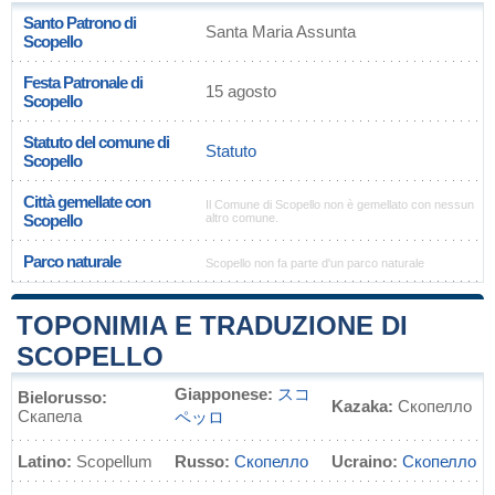
Santo Patrono di
Santa Maria Assunta
Scopello
Festa Patronale di
15 agosto
Scopello
Statuto del comune di
Statuto
Scopello
Città gemellate con
Il Comune di Scopello non è gemellato con nessun
Scopello
altro comune.
Parco naturale
Scopello non fa parte d'un parco naturale
TOPONIMIA E TRADUZIONE DI
SCOPELLO
Giapponese:
スコ
Bielorusso:
Kazaka:
Скопелло
Скапела
ペッロ
Latino:
Scopellum
Russo:
Скопелло
Ucraino:
Скопелло