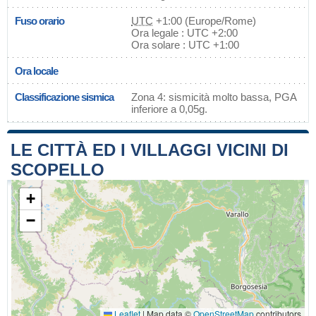
Fuso orario
UTC
+1:00 (Europe/Rome)
Ora legale : UTC +2:00
Ora solare : UTC +1:00
Ora locale
Classificazione sismica
Zona 4: sismicità molto bassa, PGA
inferiore a 0,05g.
LE CITTÀ ED I VILLAGGI VICINI DI
SCOPELLO
+
−
Leaflet
|
Map data ©
OpenStreetMap
contributors