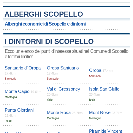
ALBERGHI SCOPELLO
Alberghi economici di Scopello e dintorni
I DINTORNI DI SCOPELLO
Ecco un elenco dei punti d'interesse situati nel Comune di Scopello
e territori limitrofi.
Santuario d’ Oropa
Oropa Santuario
Oropa
17.4km
17.4km
17.4km
Santuario
Santuario
Santuario
Val di Gressoney
Isola San Giulio
Monte Capio
19.6km
20.8km
23.4km
Montagna
Valle
Isola
Punta Giordani
Monte Rosa
Mont Rose
23.7km
23.7km
23.4km
Montagna
Montagna
Picco
Piramide Vincent