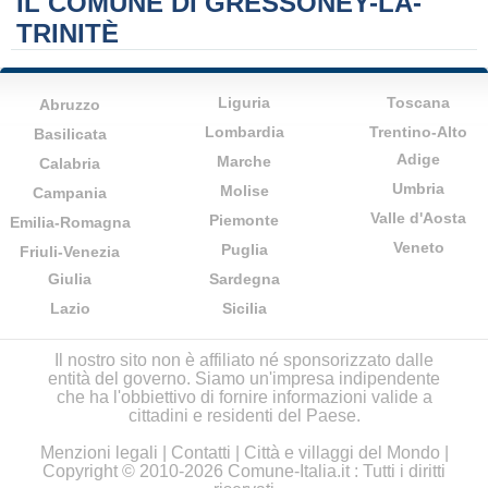
IL COMUNE DI GRESSONEY-LA-
TRINITÈ
Liguria
Toscana
Abruzzo
Lombardia
Trentino-Alto
Basilicata
Adige
Marche
Calabria
Umbria
Molise
Campania
Valle d'Aosta
Piemonte
Emilia-Romagna
Veneto
Puglia
Friuli-Venezia
Giulia
Sardegna
Lazio
Sicilia
Il nostro sito non è affiliato né sponsorizzato dalle
entità del governo. Siamo un'impresa indipendente
che ha l'obbiettivo di fornire informazioni valide a
cittadini e residenti del Paese.
Menzioni legali
|
Contatti
|
Città e villaggi del Mondo
|
Copyright © 2010-2026 Comune-Italia.it : Tutti i diritti