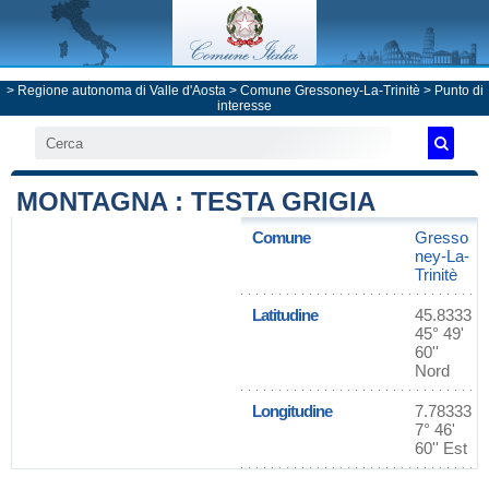
>
Regione autonoma di Valle d'Aosta
>
Comune Gressoney-La-Trinitè
> Punto di
interesse
MONTAGNA : TESTA GRIGIA
Comune
Gresso
ney-La-
Trinitè
Latitudine
45.8333
45° 49'
60''
Nord
Longitudine
7.78333
7° 46'
60'' Est