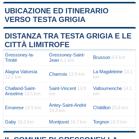
UBICAZIONE ED ITINERARIO
VERSO TESTA GRIGIA
Leaflet
|
Map data ©
OpenStreetMap
contributors
+
DISTANZA TRA TESTA GRIGIA E LE
−
CITTÀ LIMITROFE
Gressoney-la-
Gressoney-Saint-
Brusson
8.4 km
Trinité
Jean
6.1 km
Alagna Valsesia
La Magdeleine
13.1
Chamois
12.9 km
12.2 km
km
Challand-Saint-
Saint-Vincent
13.9
Valtournenche
14.1
Anselme
13.5 km
km
km
Antey-Saint-Andrè
Emarese
14.5 km
Châtillon
15.6 km
15.3 km
Gaby
16.3 km
Montjovet
16.7 km
Torgnon
16.9 km