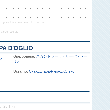
n è gemellato con nessun altro comune.
n parco naturale
PA D'OGLIO
Giapponese:
スカンドラーラ・リーパ・ドー
io
リオ
Ucraino:
Скандолара-Рипа-д'Ольйо
ari
28.1 km