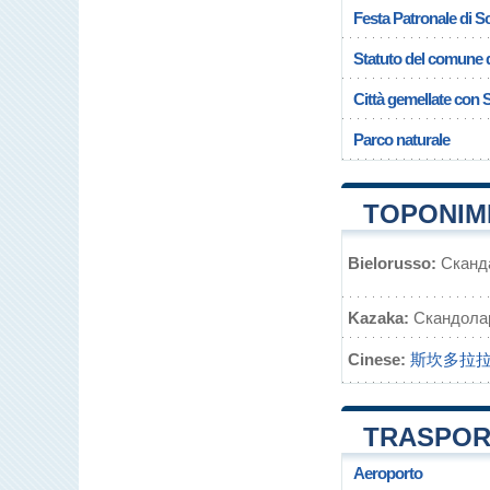
Festa Patronale di S
Statuto del comune 
Città gemellate con 
Parco naturale
TOPONIMI
Bielorusso:
Сканд
Kazaka:
Скандола
Cinese:
斯坎多拉
TRASPORT
Aeroporto