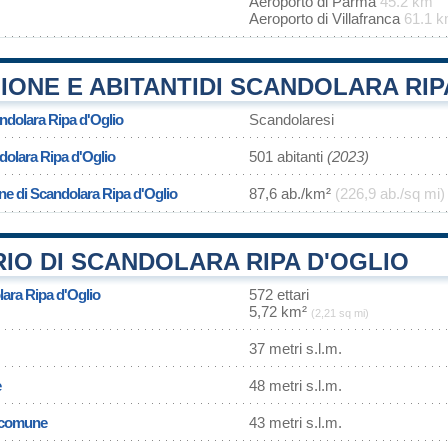
Aeroporto di Parma
45.2 km
Aeroporto di Villafranca
61.1 
ONE E ABITANTIDI SCANDOLARA RIP
ndolara Ripa d'Oglio
Scandolaresi
dolara Ripa d'Oglio
501 abitanti
(2023)
ne di Scandolara Ripa d'Oglio
87,6 ab./km²
(226,9 ab./sq mi)
IO DI SCANDOLARA RIPA D'OGLIO
lara Ripa d'Oglio
572 ettari
5,72 km²
(2,21 sq mi)
37 metri s.l.m.
e
48 metri s.l.m.
l comune
43 metri s.l.m.