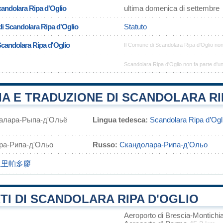
candolara Ripa d'Oglio
ultima domenica di settembre
di Scandolara Ripa d'Oglio
Statuto
Scandolara Ripa d'Oglio
Il Comune di Scandolara Ripa d'Oglio no
Scandolara Ripa d'Oglio non fa parte d'u
A E TRADUZIONE DI SCANDOLARA RI
алара-Рыпа-д'Ольё
Lingua tedesca:
Scandolara Ripa d’Ogl
ра-Рипа-д'Ольо
Russo:
Скандолара-Рипа-д'Ольо
拉里帕多廖
I DI SCANDOLARA RIPA D'OGLIO
Aeroporto di Brescia-Montichi