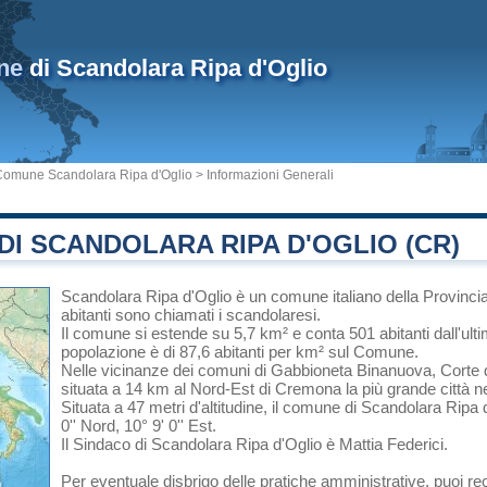
ne
di Scandolara Ripa d'Oglio
Comune Scandolara Ripa d'Oglio
> Informazioni Generali
I SCANDOLARA RIPA D'OGLIO (CR)
Scandolara Ripa d'Oglio
è un comune italiano
della Provinc
abitanti sono chiamati i scandolaresi.
Il comune si estende su 5,7 km² e conta 501 abitanti dall'ult
popolazione è di 87,6 abitanti per km² sul Comune.
Nelle vicinanze dei comuni di
Gabbioneta Binanuova
,
Corte d
situata a 14 km al Nord-Est di
Cremona
la più grande città n
Situata a 47 metri d'altitudine, il comune di Scandolara Ripa
0'' Nord, 10° 9' 0'' Est.
Il Sindaco di Scandolara Ripa d'Oglio è Mattia Federici.
Per eventuale disbrigo delle pratiche amministrative, puoi r