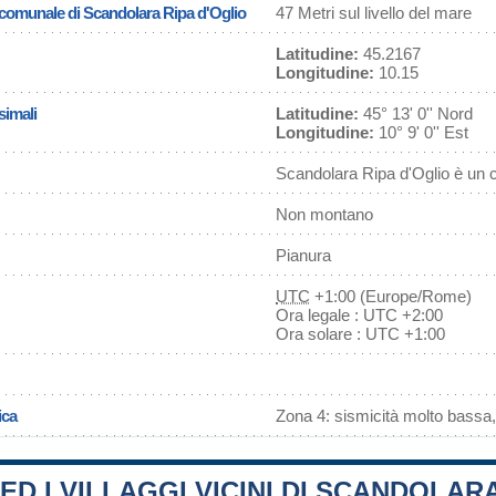
a comunale di Scandolara Ripa d'Oglio
47 Metri sul livello del mare
Latitudine:
45.2167
Longitudine:
10.15
simali
Latitudine:
45° 13' 0'' Nord
Longitudine:
10° 9' 0'' Est
Scandolara Ripa d'Oglio è un 
Non montano
Pianura
UTC
+1:00 (Europe/Rome)
Ora legale : UTC +2:00
Ora solare : UTC +1:00
ica
Zona 4: sismicità molto bassa,
 ED I VILLAGGI VICINI DI SCANDOLAR