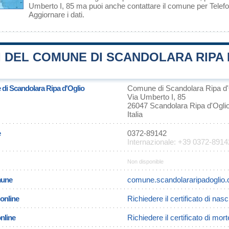
Umberto I, 85 ma puoi anche contattare il comune per Tele
Aggiornare i dati
.
 DEL COMUNE DI SCANDOLARA RIPA 
 di Scandolara Ripa d'Oglio
Comune di Scandolara Ripa d'
Via Umberto I, 85
26047 Scandolara Ripa d'Ogli
Italia
e
0372-89142
Internazionale: +39 0372-8914
Non disponible
omune
comune.scandolararipadoglio.cr
 online
Richiedere il certificato di nas
online
Richiedere il certificato di mo