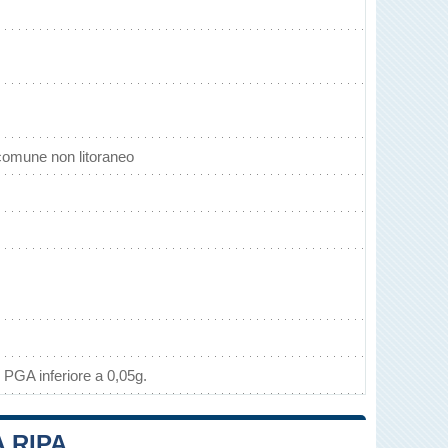
comune non litoraneo
 PGA inferiore a 0,05g.
A RIPA