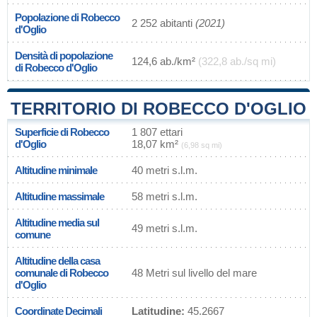
Popolazione di Robecco
2 252 abitanti
(2021)
d'Oglio
Densità di popolazione
124,6 ab./km²
(322,8 ab./sq mi)
di Robecco d'Oglio
TERRITORIO DI ROBECCO D'OGLIO
Superficie di Robecco
1 807 ettari
d'Oglio
18,07 km²
(6,98 sq mi)
Altitudine minimale
40 metri s.l.m.
Altitudine massimale
58 metri s.l.m.
Altitudine media sul
49 metri s.l.m.
comune
Altitudine della casa
comunale di Robecco
48 Metri sul livello del mare
d'Oglio
Coordinate Decimali
Latitudine:
45.2667