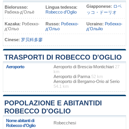
Giapponese:
ロベ
Bielorusso:
Lingua tedesca:
Рабека-д'Ольё
Robecco d’Oglio
ッコ・ドーリオ
Kazaka:
Робекко-
Russo:
Робекко-
Ucraino:
Робекко-
д'Ольо
д'Ольо
д'Ольйо
Cinese:
罗贝科多廖
TRASPORTI DI ROBECCO D'OGLIO
Aeroporto
Aeroporto di Brescia-Montichiari
27
km
Aeroporto di Parma
52 km
Aeroporto di Bergamo-Orio al Serio
54.1 km
POPOLAZIONE E ABITANTIDI
ROBECCO D'OGLIO
Nome abitanti di
Robecchesi
Robecco d'Oglio