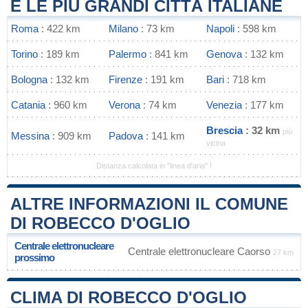
E LE PIÙ GRANDI CITTÀ ITALIANE
Roma
: 422 km
Milano
: 73 km
Napoli
: 598 km
Torino
: 189 km
Palermo
: 841 km
Genova
: 132 km
Bologna
: 132 km
Firenze
: 191 km
Bari
: 718 km
Catania
: 960 km
Verona
: 74 km
Venezia
: 177 km
Brescia
: 32 km
più
Messina
: 909 km
Padova
: 141 km
vicina
Distanza calcolata in "linea d'aria" !
ALTRE INFORMAZIONI IL COMUNE
DI ROBECCO D'OGLIO
Centrale elettronucleare
Centrale elettronucleare Caorso
27 km
prossimo
CLIMA DI ROBECCO D'OGLIO