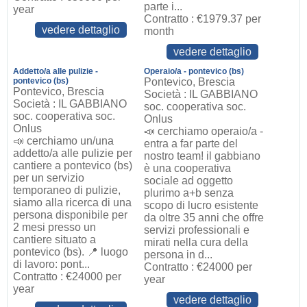
parte i...
year
Contratto : €1979.37 per
vedere dettaglio
month
vedere dettaglio
Addetto/a alle pulizie -
Operaio/a - pontevico (bs)
pontevico (bs)
Pontevico, Brescia
Pontevico, Brescia
Società : IL GABBIANO
Società : IL GABBIANO
soc. cooperativa soc.
soc. cooperativa soc.
Onlus
Onlus
📣 cerchiamo operaio/a -
📣 cerchiamo un/una
entra a far parte del
addetto/a alle pulizie per
nostro team! il gabbiano
cantiere a pontevico (bs)
è una cooperativa
per un servizio
sociale ad oggetto
temporaneo di pulizie,
plurimo a+b senza
siamo alla ricerca di una
scopo di lucro esistente
persona disponibile per
da oltre 35 anni che offre
2 mesi presso un
servizi professionali e
cantiere situato a
mirati nella cura della
pontevico (bs). 📍 luogo
persona in d...
di lavoro: pont...
Contratto : €24000 per
Contratto : €24000 per
year
year
vedere dettaglio