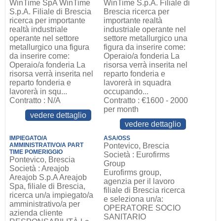
WinTime SpA WinTime
WinTime S.p.A. Filiale di
S.p.A. Filiale di Brescia
Brescia ricerca per
ricerca per importante
importante realtà
realtà industriale
industriale operante nel
operante nel settore
settore metallurgico una
metallurgico una figura
figura da inserire come:
da inserire come:
Operaio/a fonderia La
Operaio/a fonderia La
risorsa verrà inserita nel
risorsa verrà inserita nel
reparto fonderia e
reparto fonderia e
lavorerà in squadra
lavorerà in squ...
occupando...
Contratto : N/A
Contratto : €1600 - 2000
per month
vedere dettaglio
vedere dettaglio
IMPIEGATO/A
ASA/OSS
AMMINISTRATIVO/A PART
Pontevico, Brescia
TIME POMERIGGIO
Società : Eurofirms
Pontevico, Brescia
Group
Società : Areajob
Eurofirms group,
Areajob S.p.A Areajob
agenzia per il lavoro
Spa, filiale di Brescia,
filiale di Brescia ricerca
ricerca un/a impiegato/a
e seleziona un/a:
amministrativo/a per
OPERATORE SOCIO
azienda cliente
SANITARIO