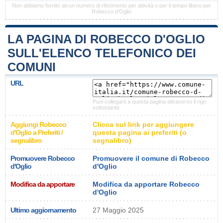
Non abbiamo fornito alcun numero di riferimento per attività o per il tempo libero per
Robecco d'Oglio
LA PAGINA DI ROBECCO D'OGLIO
SULL'ELENCO TELEFONICO DEI
COMUNI
URL
Puoi collegarti a questa pagina attraverso il rigo
sottostante.
Aggiungi Robecco
Clicca sul link per aggiungere
d'Oglio a Preferiti /
questa pagina ai preferiti (o
segnalibro
segnalibro)
Promuovere Robecco
Promuovere il comune di Robecco
d'Oglio
d'Oglio
Modifica da apportare
Modifica da apportare Robecco
d'Oglio
Ultimo aggiornamento
27 Maggio 2025