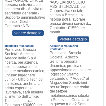
RESPONSABILITÀ La
/AUSILIARIO SOCIO
persona selezionata si
ASSISTENZIALE per
occuperà di: - Attività di
Cooperativa sociale
segreteria generale -
situata a Brescia La
Supporto amministrativo
risorsa potrà lavorare
di base - Gesti...
presso diversi servizi d...
Contratto : N/A
Contratto : €1550 per
month
vedere dettaglio
vedere dettaglio
Ingegnere meccanico
Addett* al Magazzino-
Pontevico, Brescia
Pontevico
Pontevico, Brescia
Società : Adecco
Società : Adecco
Adecco Italia S.p.A.
Sei una persona
ricerca, per azienda
dinamica, precisa e
cliente operante nel
appassionata del settore
settore metalmeccanico,
logistico? Stiamo
un/una: Ingegnere
cercando un* Addett* al
Junior - Ufficio Tecnico
Magazzino Spedizioni
La risorsa, anche alla
per un'importante realtà
prima esperienza
del settore
lavorativa, sarà inserita
metalmeccanico situata
all'interno dell'Ufficio
a Pontevico. Cosa farai
Tecnico e intra...
in questo ruolo? Sarai
Contratto : €30600 per