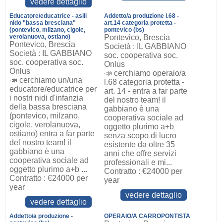
vedere dettaglio
Educatore/educatrice - asili
Addetto/a produzione l.68 -
nido "bassa bresciana"
art.14 categoria protetta -
(pontevico, milzano, cigole,
pontevico (bs)
verolanuova, ostiano)
Pontevico, Brescia
Pontevico, Brescia
Società : IL GABBIANO
Società : IL GABBIANO
soc. cooperativa soc.
soc. cooperativa soc.
Onlus
Onlus
📣 cerchiamo operaio/a
📣 cerchiamo un/una
l.68 categoria protetta -
educatore/educatrice per
art. 14 - entra a far parte
i nostri nidi d'infanzia
del nostro team! il
della bassa bresciana
gabbiano è una
(pontevico, milzano,
cooperativa sociale ad
cigole, verolanuova,
oggetto plurimo a+b
ostiano) entra a far parte
senza scopo di lucro
del nostro team! il
esistente da oltre 35
gabbiano è una
anni che offre servizi
cooperativa sociale ad
professionali e mi...
oggetto plurimo a+b ...
Contratto : €24000 per
Contratto : €24000 per
year
year
vedere dettaglio
vedere dettaglio
Addetto/a produzione -
OPERAIO/A CARROPONTISTA