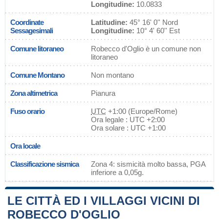
Longitudine:
10.0833
Coordinate
Latitudine:
45° 16' 0'' Nord
Sessagesimali
Longitudine:
10° 4' 60'' Est
Comune litoraneo
Robecco d'Oglio è un comune non
litoraneo
Comune Montano
Non montano
Zona altimetrica
Pianura
Fuso orario
UTC
+1:00 (Europe/Rome)
Ora legale : UTC +2:00
Ora solare : UTC +1:00
Ora locale
Classificazione sismica
Zona 4: sismicità molto bassa, PGA
inferiore a 0,05g.
LE CITTÀ ED I VILLAGGI VICINI DI
ROBECCO D'OGLIO