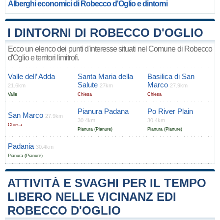
Alberghi economici di Robecco d'Oglio e dintorni
I DINTORNI DI ROBECCO D'OGLIO
Ecco un elenco dei punti d'interesse situati nel Comune di Robecco
d'Oglio e territori limitrofi.
Valle dell’ Adda
Santa Maria della
Basilica di San
Salute
Marco
21.6km
27km
27.9km
Valle
Chiesa
Chiesa
Pianura Padana
Po River Plain
San Marco
27.9km
30.4km
30.4km
Chiesa
Pianura (Pianure)
Pianura (Pianure)
Padania
30.4km
Pianura (Pianure)
ATTIVITÀ E SVAGHI PER IL TEMPO
LIBERO NELLE VICINANZ EDI
ROBECCO D'OGLIO