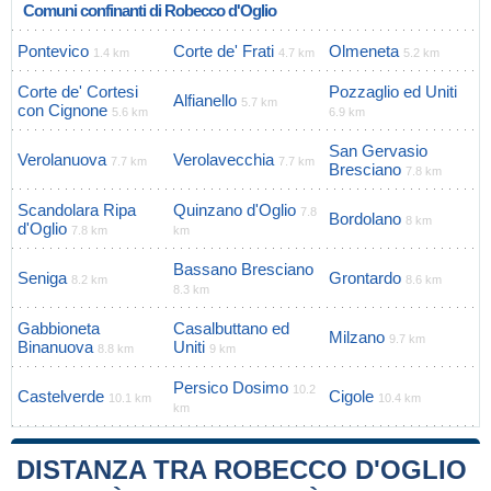
Comuni confinanti di Robecco d'Oglio
Pontevico
Corte de' Frati
Olmeneta
1.4 km
4.7 km
5.2 km
Corte de' Cortesi
Pozzaglio ed Uniti
Alfianello
5.7 km
con Cignone
5.6 km
6.9 km
San Gervasio
Verolanuova
Verolavecchia
7.7 km
7.7 km
Bresciano
7.8 km
Scandolara Ripa
Quinzano d'Oglio
7.8
Bordolano
8 km
d'Oglio
7.8 km
km
Bassano Bresciano
Seniga
Grontardo
8.2 km
8.6 km
8.3 km
Gabbioneta
Casalbuttano ed
Milzano
9.7 km
Binanuova
Uniti
8.8 km
9 km
Persico Dosimo
10.2
Castelverde
Cigole
10.1 km
10.4 km
km
DISTANZA TRA ROBECCO D'OGLIO