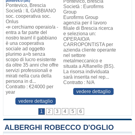
pontevico (bs)
Pontevico, Brescia
Pontevico, Brescia
Società : Eurofirms
Società : IL GABBIANO
Group
soc. cooperativa soc.
Eurofirms Group
Onlus
agenzia per il lavoro
📣 cerchiamo operaio/a -
filiale di Brescia ricerca
entra a far parte del
e seleziona un:
nostro team! il gabbiano
OPERAIO/A
è una cooperativa
CARROPONTISTA per
sociale ad oggetto
azienda cliente operante
plurimo a+b senza
nel settore
scopo di lucro esistente
metalmeccanico e
da oltre 35 anni che offre
situata a Alfianello (BS).
servizi professionali e
La risorsa individuata
mirati nella cura della
sarà inserita nel rep...
persona in d...
Contratto : N/A
Contratto : €24000 per
vedere dettaglio
year
vedere dettaglio
1
2
3
4
5
6
ALBERGHI ROBECCO D'OGLIO