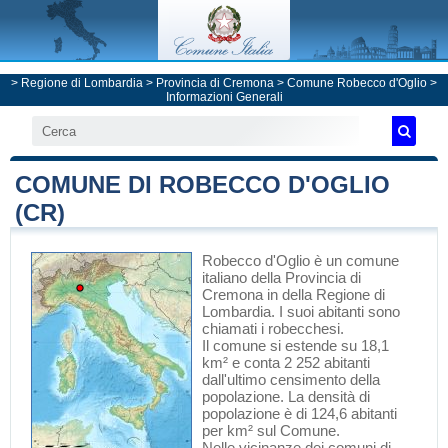
>
Regione di Lombardia
>
Provincia di Cremona
>
Comune Robecco d'Oglio
>
Informazioni Generali
COMUNE DI ROBECCO D'OGLIO
(CR)
Robecco d'Oglio
è un comune
italiano
della Provincia di
Cremona
in
della Regione di
Lombardia
. I suoi abitanti sono
chiamati i robecchesi.
Il comune si estende su 18,1
km² e conta 2 252 abitanti
dall'ultimo censimento della
popolazione. La densità di
popolazione è di 124,6 abitanti
per km² sul Comune.
Nelle vicinanze dei comuni di