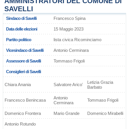
AMMINISTRATORI DEL COMUNE DI
SAVELLI
Sindaco di Savelli
Francesco Spina
Data delle elezioni
15 Maggio 2023
Partito politico
lista civica Ricominciamo
Vicesindaco di Savelli
Antonio Cerminara
Assessore di Savelli
Tommaso Frigoli
Consiglieri di Savelli
Letizia Grazia
Chiara Anania
Salvatore Arico'
Barbato
Antonio
Francesco Benincasa
Tommaso Frigoli
Cerminara
Domenico Frontera
Mario Grande
Domenico Mirabelli
Antonio Rotundo