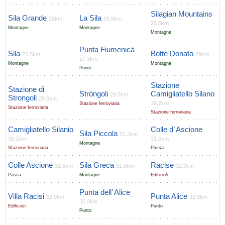
Silagian Mountains
Sila Grande
La Sila
25km
25.5km
25.5km
Montagne
Montagne
Montagne
Punta Fiumenicà
Sila
Botte Donato
25.5km
29km
27.3km
Montagne
Montagna
Punto
Stazione
Stazione di
Stròngoli
Camigliatello Silano
29.5km
Strongoli
29.5km
30.2km
Stazione ferroviaria
Stazione ferroviaria
Stazione ferroviaria
Camigliatello Silanio
Colle d’ Ascione
Sila Piccola
31.2km
30.2km
31.5km
Montagne
Stazione ferroviaria
Passa
Colle Ascione
Sila Greca
Racise
31.5km
31.8km
32.9km
Passa
Montagne
Edificio/i
Punta dell’ Alice
Villa Racisi
Punta Alice
32.9km
32.9km
32.9km
Edificio/i
Punto
Punto