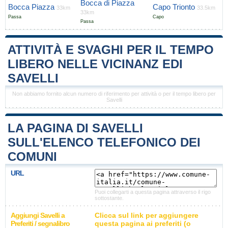
Bocca di Piazza
Bocca Piazza
Capo Trionto
33km
33.5km
33km
Passa
Capo
Passa
ATTIVITÀ E SVAGHI PER IL TEMPO
LIBERO NELLE VICINANZ EDI
SAVELLI
Non abbiamo fornito alcun numero di riferimento per attività o per il tempo libero per
Savelli
LA PAGINA DI SAVELLI
SULL'ELENCO TELEFONICO DEI
COMUNI
URL
Puoi collegarti a questa pagina attraverso il rigo
sottostante.
Aggiungi Savelli a
Clicca sul link per aggiungere
Preferiti / segnalibro
questa pagina ai preferiti (o