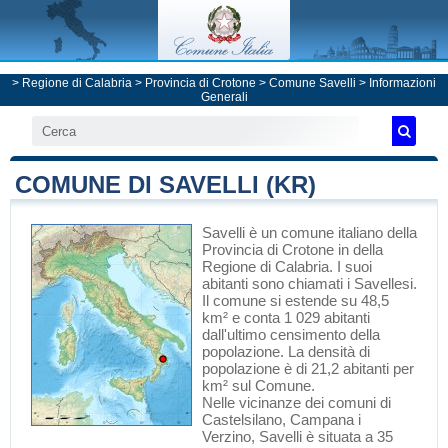
>
Regione di Calabria
>
Provincia di Crotone
>
Comune Savelli
> Informazioni
Generali
COMUNE DI SAVELLI (KR)
Savelli
è un comune italiano
della
Provincia di Crotone
in
della
Regione di Calabria
. I suoi
abitanti sono chiamati i Savellesi.
Il comune si estende su 48,5
km² e conta 1 029 abitanti
dall'ultimo censimento della
popolazione. La densità di
popolazione è di 21,2 abitanti per
km² sul Comune.
Nelle vicinanze dei comuni di
Castelsilano
,
Campana
i
Verzino
, Savelli è situata a 35