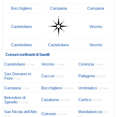
Bocchigliero
Campana
Campana
Castelsilano
Verzino
Castelsilano
Castelsilano
Verzino
Comuni confinanti di Savelli
Castelsilano
Verzino
Cerenzia
4.7 km
7.1 km
7.5 km
San Giovanni in
Caccuri
Pallagorio
9.5 km
11.1 km
Fiore
9 km
Campana
Bocchigliero
Umbriatico
12 km
12.3 km
12.9 km
Belvedere di
Casabona
Carfizzi
16.9 km
16.9 km
Spinello
14.5 km
San Nicola dell'Alto
Mandatoriccio
17.7
Cotronei
17.1 km
17 km
km