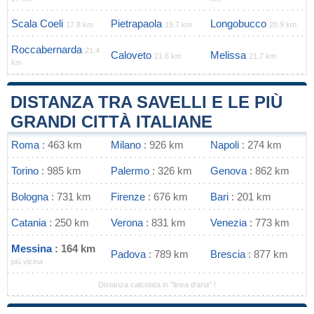
Scala Coeli
Pietrapaola
Longobucco
17.8 km
19.7 km
20.9 km
Roccabernarda
21.4
Caloveto
Melissa
21.6 km
21.7 km
km
DISTANZA TRA SAVELLI E LE PIÙ
GRANDI CITTÀ ITALIANE
Roma
: 463 km
Milano
: 926 km
Napoli
: 274 km
Torino
: 985 km
Palermo
: 326 km
Genova
: 862 km
Bologna
: 731 km
Firenze
: 676 km
Bari
: 201 km
Catania
: 250 km
Verona
: 831 km
Venezia
: 773 km
Messina
: 164 km
Padova
: 789 km
Brescia
: 877 km
più vicina
Distanza calcolata in "linea d'aria" !