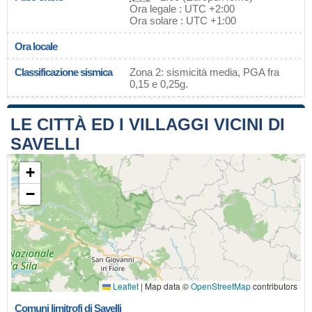
Ora legale : UTC +2:00
Ora solare : UTC +1:00
Ora locale
Classificazione sismica
Zona 2: sismicità media, PGA fra
0,15 e 0,25g.
LE CITTÀ ED I VILLAGGI VICINI DI
SAVELLI
+
−
Leaflet
|
Map data ©
OpenStreetMap
contributors
Comuni limitrofi di Savelli