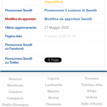
segnalibro)
Promuovere Savelli
Promuovere il comune di Savelli
Modifica da apportare
Modifica da apportare Savelli
Ultimo aggiornamento
27 Maggio 2025
Pagina data
4 Agosto 2026 05:46
Promuovere Savelli
su Facebook
Promuovere Savelli
su Twitter
Liguria
Toscana
Abruzzo
Lombardia
Trentino-Alto
Basilicata
Adige
Marche
Calabria
Umbria
Molise
Campania
Valle d'Aosta
Piemonte
Emilia-Romagna