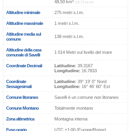
48,50 km²
(18,73 sq mi)
Altitudine minimale
275 metri s.l.m.
Altitudine massimale
1 metri s.l.m.
Altitudine media sul
138 metri s.l.m.
comune
Altitudine della casa
1 014 Metri sul livello del mare
comunale di Savelli
Coordinate Decimali
Latitudine:
39.3167
Longitudine:
16.7833
Coordinate
Latitudine:
39° 19' 0'' Nord
Sessagesimali
Longitudine:
16° 46' 60'' Est
Comune litoraneo
Savelli è un comune non litoraneo
Comune Montano
Totalmente montano
Zona altimetrica
Montagna interna
Fuso orario
UTC
+1:00 (Europe/Rome)