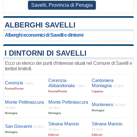
Savelli, Provincia di Perugia
ALBERGHI SAVELLI
Alberghi economici di Savelli e dintorni
I DINTORNI DI SAVELLI
Ecco un elenco dei punti d'interesse situati nel Comune di Savelli e
territori limitrofi.
Cerenzia
Cantoniera
Cerenzia
7.6km
Abbandonata
Montagna
7.6km
14.2km
Rovina/Rovine
Rovina/Rovine
Capanna
Monte Pettinascura
Monte Pettiniascura
Montenero
20.5km
15.4km
15.4km
Montagna
Montagna
Montagna
Siloana Mansio
Silvana Mansio
San Giovanni
20.5km
24.5km
24.5km
Montagna
Edificio/i
Edificio/i