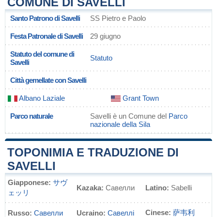
COMUNE DI SAVELLI
Santo Patrono di Savelli
SS Pietro e Paolo
Festa Patronale di Savelli
29 giugno
Statuto del comune di
Statuto
Savelli
Città gemellate con Savelli
Albano Laziale
Grant Town
Parco naturale
Savelli è un Comune del
Parco
nazionale della Sila
TOPONIMIA E TRADUZIONE DI
SAVELLI
Giapponese:
サヴ
Kazaka:
Савелли
Latino:
Sabelli
ェッリ
Cinese:
萨韦利
Russo:
Савелли
Ucraino:
Савеллі