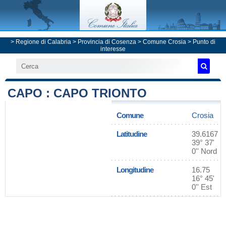
>
Regione di Calabria
>
Provincia di Cosenza
>
Comune Crosia
> Punto di
interesse
CAPO : CAPO TRIONTO
Comune
Crosia
Latitudine
39.6167
39° 37'
0'' Nord
Longitudine
16.75
16° 45'
0'' Est