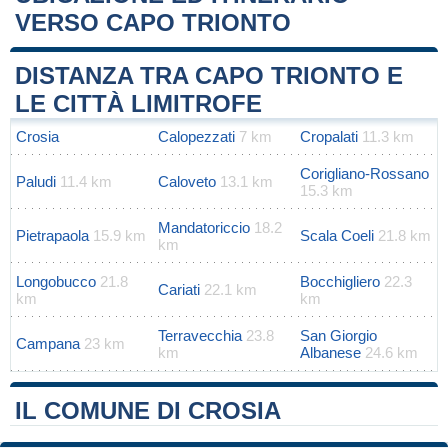
VERSO CAPO TRIONTO
Leaflet
|
Map data ©
OpenStreetMap
contributors
+
DISTANZA TRA CAPO TRIONTO E
−
LE CITTÀ LIMITROFE
Crosia
Calopezzati
7 km
Cropalati
11.3 km
Corigliano-Rossano
Paludi
11.4 km
Caloveto
13.1 km
15.3 km
Mandatoriccio
18.2
Pietrapaola
15.9 km
Scala Coeli
21.8 km
km
Longobucco
21.8
Bocchigliero
22.3
Cariati
22.1 km
km
km
Terravecchia
23.8
San Giorgio
Campana
23 km
km
Albanese
24.6 km
IL COMUNE DI CROSIA