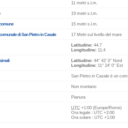
11 metri s.l.m.
e
19 metri s.l.m.
l comune
15 metri s.l.m.
 comunale di San Pietro in Casale
17 Metri sul livello del mare
Latitudine:
44.7
Longitudine:
11.4
simali
Latitudine:
44° 42' 0'' Nord
Longitudine:
11° 24' 0'' Est
San Pietro in Casale è un com
Non montano
Pianura
UTC
+1:00 (Europe/Rome)
Ora legale : UTC +2:00
Ora solare : UTC +1:00