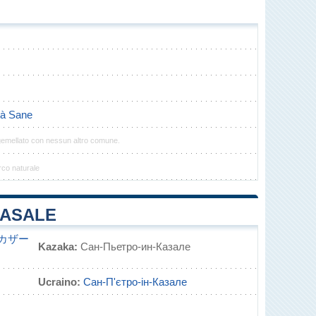
tà Sane
 gemellato con nessun altro comune.
rco naturale
CASALE
カザー
Kazaka:
Сан-Пьетро-ин-Казале
Ucraino:
Сан-П'єтро-ін-Казале