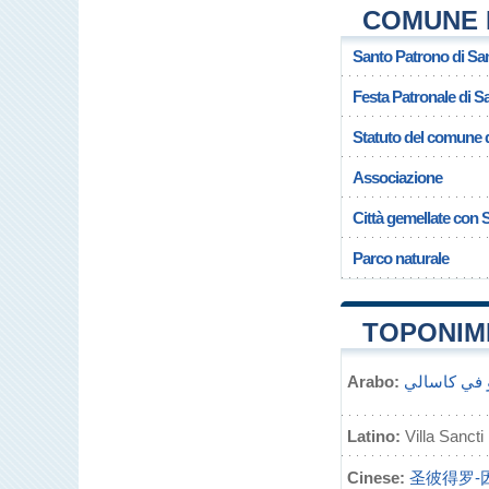
COMUNE D
Santo Patrono di San
Festa Patronale di Sa
Statuto del comune d
Associazione
Città gemellate con 
Parco naturale
TOPONIMI
Arabo:
 في كاسالي
Latino:
Villa Sancti
Cinese:
圣彼得罗-