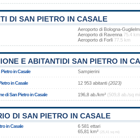
I DI SAN PIETRO IN CASALE
Aeroporto di Bologna-Gugliel
Aeroporto di Ravenna
75.4 km
Aeroporto di Forlì
77.5 km
ONE E ABITANTIDI SAN PIETRO IN C
 Pietro in Casale
Sampierini
ietro in Casale
12 953 abitanti
(2023)
ne di San Pietro in Casale
196,8 ab./km²
(509,8 ab./sq mi
IO DI SAN PIETRO IN CASALE
tro in Casale
6 581 ettari
65,81 km²
(25,41 sq mi)