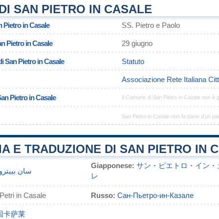
I SAN PIETRO IN CASALE
 Pietro in Casale
SS. Pietro e Paolo
n Pietro in Casale
29 giugno
i San Pietro in Casale
Statuto
Associazione Rete Italiana Cit
San Pietro in Casale
Il Comune di San Pietro in Casale non è
San Pietro in Casale non fa parte d'un pa
A E TRADUZIONE DI SAN PIETRO IN 
Giapponese:
サン・ピエトロ・イン・
سان بييترو
レ
 Petri in Casale
Russo:
Сан-Пьетро-ин-Казале
因卡萨莱