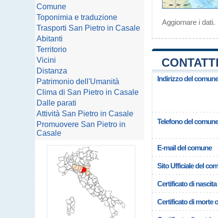
Comune
Toponimia e traduzione
Aggiornare i dati
.
Trasporti San Pietro in Casale
Abitanti
Territorio
Vicini
CONTATTI
Distanza
Indirizzo del comune
Patrimonio dell'Umanità
Clima di San Pietro in Casale
Dalle parati
Attività San Pietro in Casale
Telefono del comun
Promuovere San Pietro in
Casale
E-mail del comune
Sito Ufficiale del c
Certificato di nascita
Certificato di morte 