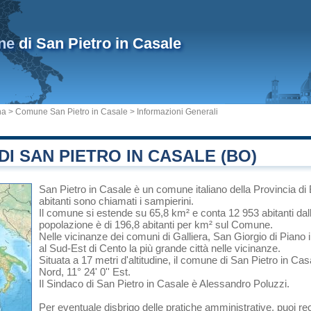
ne
di San Pietro in Casale
na
>
Comune San Pietro in Casale
> Informazioni Generali
I SAN PIETRO IN CASALE (BO)
San Pietro in Casale
è un comune italiano
della Provincia di
abitanti sono chiamati i sampierini.
Il comune si estende su 65,8 km² e conta 12 953 abitanti dal
popolazione è di 196,8 abitanti per km² sul Comune.
Nelle vicinanze dei comuni di
Galliera
,
San Giorgio di Piano
al Sud-Est di
Cento
la più grande città nelle vicinanze.
Situata a 17 metri d'altitudine, il comune di San Pietro in Ca
Nord, 11° 24' 0'' Est.
Il Sindaco di San Pietro in Casale è Alessandro Poluzzi.
Per eventuale disbrigo delle pratiche amministrative, puoi re