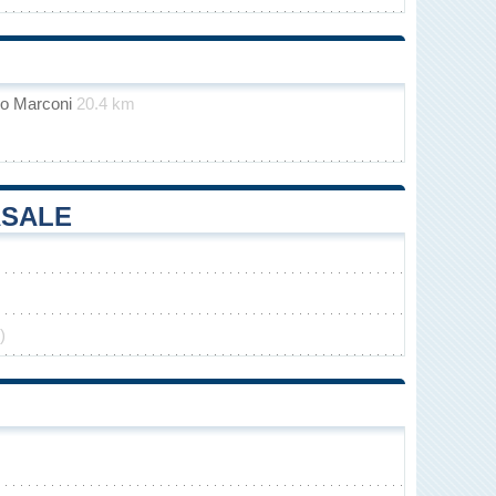
mo Marconi
20.4 km
ASALE
)