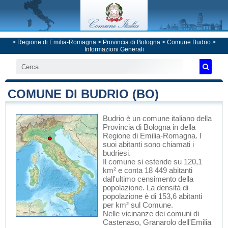
>
Regione di Emilia-Romagna
>
Provincia di Bologna
>
Comune Budrio
>
Informazioni Generali
COMUNE DI BUDRIO (BO)
Budrio
è un comune italiano
della
Provincia di Bologna
in
della
Regione di Emilia-Romagna
. I
suoi abitanti sono chiamati i
budriesi.
Il comune si estende su 120,1
km² e conta 18 449 abitanti
dall'ultimo censimento della
popolazione. La densità di
popolazione è di 153,6 abitanti
per km² sul Comune.
Nelle vicinanze dei comuni di
Castenaso
,
Granarolo dell'Emilia