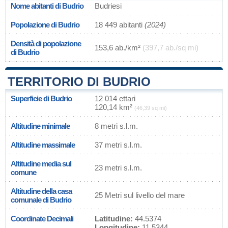
Nome abitanti di Budrio
Budriesi
Popolazione di Budrio
18 449 abitanti
(2024)
Densità di popolazione
153,6 ab./km²
(397,7 ab./sq mi)
di Budrio
TERRITORIO DI BUDRIO
Superficie di Budrio
12 014 ettari
120,14 km²
(46,39 sq mi)
Altitudine minimale
8 metri s.l.m.
Altitudine massimale
37 metri s.l.m.
Altitudine media sul
23 metri s.l.m.
comune
Altitudine della casa
25 Metri sul livello del mare
comunale di Budrio
Coordinate Decimali
Latitudine:
44.5374
Longitudine:
11.5344