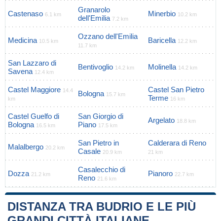
Granarolo
Castenaso
Minerbio
6.1 km
10.2 km
dell'Emilia
7.2 km
Ozzano dell'Emilia
Medicina
Baricella
10.5 km
12.2 km
11.7 km
San Lazzaro di
Bentivoglio
Molinella
14.2 km
14.2 km
Savena
12.4 km
Castel Maggiore
Castel San Pietro
14.4
Bologna
15.7 km
Terme
km
16 km
Castel Guelfo di
San Giorgio di
Argelato
18.8 km
Bologna
Piano
16.5 km
17.5 km
San Pietro in
Calderara di Reno
Malalbergo
20.2 km
Casale
20.9 km
21 km
Casalecchio di
Dozza
Pianoro
21.2 km
22.7 km
Reno
21.6 km
DISTANZA TRA BUDRIO E LE PIÙ
GRANDI CITTÀ ITALIANE