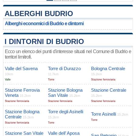
ALBERGHI BUDRIO
Alberghi economici di Budrio e dintorni
I DINTORNI DI BUDRIO
Ecco un elenco dei punti d'interesse situati nel Comune di Budrio e
territori limitrofi.
Valle del Savena
Torre di Durazzo
Bologna Centrale
10km
11.7km
15.2km
Valle
Torre
Stazione ferroviaria
Stazione Ferrovia
Stazione Bologna
Stazione Centrale
Veneta
San Vitale
15.2km
15.2km
15.2km
Stazione ferroviaria
Stazione ferroviaria
Stazione ferroviaria
Stazione Bologna
Torre degli Asinelli
Torre Asinelli
15.2km
Centrale
15.2km
15.2km
Torre
Stazione ferroviaria
Torre
Stazione San Vitale
Valle dell’ Aposa
San Petronio