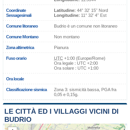
Coordinate
Latitudine:
44° 32' 15'' Nord
Sessagesimali
Longitudine:
11° 32' 4'' Est
Comune litoraneo
Budrio è un comune non litoraneo
Comune Montano
Non montano
Zona altimetrica
Pianura
Fuso orario
UTC
+1:00 (Europe/Rome)
Ora legale : UTC +2:00
Ora solare : UTC +1:00
Ora locale
Classificazione sismica
Zona 3: sismicità bassa, PGA fra
0,05 e 0,15g.
LE CITTÀ ED I VILLAGGI VICINI DI
BUDRIO