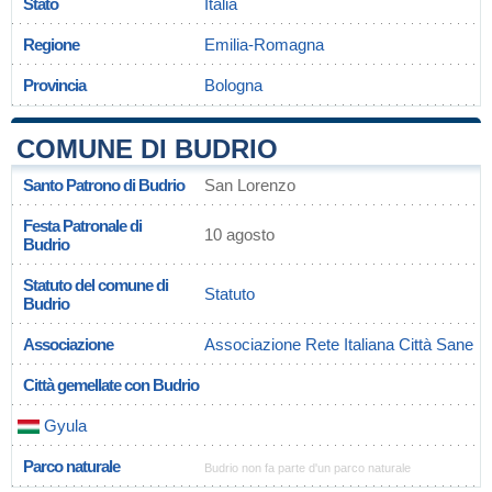
Stato
Italia
Regione
Emilia-Romagna
Provincia
Bologna
COMUNE DI BUDRIO
Santo Patrono di Budrio
San Lorenzo
Festa Patronale di
10 agosto
Budrio
Statuto del comune di
Statuto
Budrio
Associazione
Associazione Rete Italiana Città Sane
Città gemellate con Budrio
Gyula
Parco naturale
Budrio non fa parte d'un parco naturale