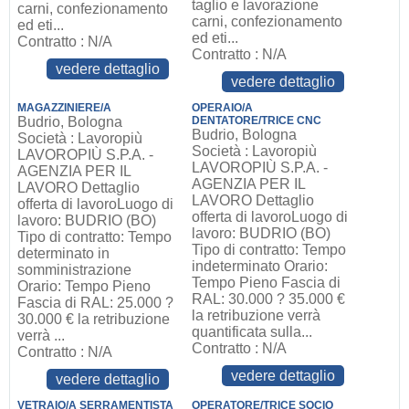
taglio e lavorazione
carni, confezionamento
carni, confezionamento
ed eti...
ed eti...
Contratto : N/A
Contratto : N/A
vedere dettaglio
vedere dettaglio
MAGAZZINIERE/A
OPERAIO/A
Budrio, Bologna
DENTATORE/TRICE CNC
Budrio, Bologna
Società : Lavoropiù
Società : Lavoropiù
LAVOROPIÙ S.P.A. -
LAVOROPIÙ S.P.A. -
AGENZIA PER IL
AGENZIA PER IL
LAVORO Dettaglio
LAVORO Dettaglio
offerta di lavoroLuogo di
offerta di lavoroLuogo di
lavoro: BUDRIO (BO)
lavoro: BUDRIO (BO)
Tipo di contratto: Tempo
Tipo di contratto: Tempo
determinato in
indeterminato Orario:
somministrazione
Tempo Pieno Fascia di
Orario: Tempo Pieno
RAL: 30.000 ? 35.000 €
Fascia di RAL: 25.000 ?
la retribuzione verrà
30.000 € la retribuzione
quantificata sulla...
verrà ...
Contratto : N/A
Contratto : N/A
vedere dettaglio
vedere dettaglio
VETRAIO/A SERRAMENTISTA
OPERATORE/TRICE SOCIO