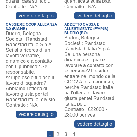
quantificata sulla b...
quantificata sulla bas...
Contratto : N/A
Contratto : N/A
vedere dettaglio
vedere dettaglio
CASSIERE COOP ALLEANZA
ADDETTO CASSA E
3.0 (F/M/NB)
ALLESTIMENTO (F/M/NB) -
Budrio, Bologna
BUDRIO (BO)
Budrio, Bologna
Società : Randstad
Società : Randstad
Randstad Italia S.p.A.
Randstad Italia S.p.A.
Sei alla ricerca di un
Sei una persona
lavoro versatile,
dinamica e ti piace
dinamico e a contatto
lavorare a contatto con
con il pubblico? Sei
le persone? Desideri
responsabile,
entrare nel mondo della
scrupoloso e ti piace il
GDO? Allora candidati,
lavoro di squadra?
perché Randstad Italia
Abbiamo l'offerta di
ha l'offerta di lavoro
lavoro giusta per te!
giusta per te! Randstad
Randstad Italia, divisio...
Italia, per...
Contratto : N/A
Contratto : €22000 -
vedere dettaglio
28000 per year
vedere dettaglio
1
2
3
4