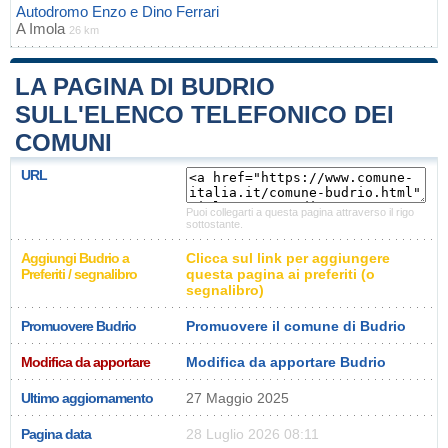
Autodromo Enzo e Dino Ferrari
A
Imola
26 km
LA PAGINA DI BUDRIO
SULL'ELENCO TELEFONICO DEI
COMUNI
URL
Puoi collegarti a questa pagina attraverso il rigo
sottostante.
Aggiungi Budrio a
Clicca sul link per aggiungere
Preferiti / segnalibro
questa pagina ai preferiti (o
segnalibro)
Promuovere Budrio
Promuovere il comune di Budrio
Modifica da apportare
Modifica da apportare Budrio
Ultimo aggiornamento
27 Maggio 2025
Pagina data
28 Luglio 2026 08:11