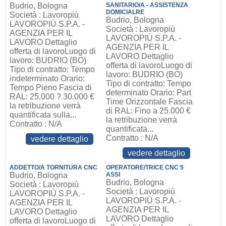
Budrio, Bologna
SANITARIO/A - ASSISTENZA
DOMICIALRE
Società : Lavoropiù
Budrio, Bologna
LAVOROPIÙ S.P.A. -
Società : Lavoropiù
AGENZIA PER IL
LAVOROPIÙ S.P.A. -
LAVORO Dettaglio
AGENZIA PER IL
offerta di lavoroLuogo di
LAVORO Dettaglio
lavoro: BUDRIO (BO)
offerta di lavoroLuogo di
Tipo di contratto: Tempo
lavoro: BUDRIO (BO)
indeterminato Orario:
Tipo di contratto: Tempo
Tempo Pieno Fascia di
determinato Orario: Part
RAL: 25.000 ? 30.000 €
Time Orizzontale Fascia
la retribuzione verrà
di RAL: Fino a 25.000 €
quantificata sulla...
la retribuzione verrà
Contratto : N/A
quantificata...
Contratto : N/A
vedere dettaglio
vedere dettaglio
ADDETTO/A TORNITURA CNC
OPERATORE/TRICE CNC 5
Budrio, Bologna
ASSI
Budrio, Bologna
Società : Lavoropiù
Società : Lavoropiù
LAVOROPIÙ S.P.A. -
LAVOROPIÙ S.P.A. -
AGENZIA PER IL
AGENZIA PER IL
LAVORO Dettaglio
LAVORO Dettaglio
offerta di lavoroLuogo di