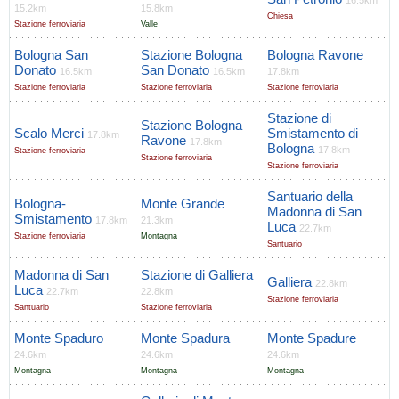
16.5km
15.2km
15.8km
Chiesa
Stazione ferroviaria
Valle
Bologna San
Stazione Bologna
Bologna Ravone
Donato
San Donato
16.5km
16.5km
17.8km
Stazione ferroviaria
Stazione ferroviaria
Stazione ferroviaria
Stazione di
Stazione Bologna
Scalo Merci
Smistamento di
17.8km
Ravone
17.8km
Bologna
17.8km
Stazione ferroviaria
Stazione ferroviaria
Stazione ferroviaria
Santuario della
Bologna-
Monte Grande
Madonna di San
Smistamento
17.8km
21.3km
Luca
22.7km
Stazione ferroviaria
Montagna
Santuario
Madonna di San
Stazione di Galliera
Galliera
22.8km
Luca
22.7km
22.8km
Stazione ferroviaria
Santuario
Stazione ferroviaria
Monte Spaduro
Monte Spadura
Monte Spadure
24.6km
24.6km
24.6km
Montagna
Montagna
Montagna