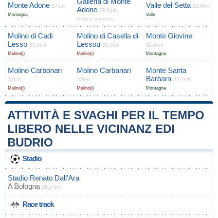
Galleria di Monte
Monte Adone
Valle del Setta
27km
30.6km
Adone
29.8km
Montagna
Valle
Galleria ferroviaria
Molino di Cadi
Molino di Casella di
Monte Giovine
Lesso
Lessou
30.9km
30.9km
31.6km
Mulino(i)
Mulino(i)
Montagna
Molino Carbonari
Molino Carbanari
Monte Santa
Barbara
32km
32km
32.1km
Mulino(i)
Mulino(i)
Montagna
ATTIVITÀ E SVAGHI PER IL TEMPO
LIBERO NELLE VICINANZ EDI
BUDRIO
Stadio
Stadio Renato Dall'Ara
A
Bologna
18.5 km
Race track