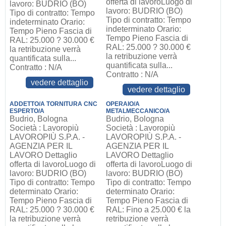
offerta di lavoroLuogo di
lavoro: BUDRIO (BO)
lavoro: BUDRIO (BO)
Tipo di contratto: Tempo
Tipo di contratto: Tempo
indeterminato Orario:
indeterminato Orario:
Tempo Pieno Fascia di
Tempo Pieno Fascia di
RAL: 25.000 ? 30.000 €
RAL: 25.000 ? 30.000 €
la retribuzione verrà
la retribuzione verrà
quantificata sulla...
quantificata sulla...
Contratto : N/A
Contratto : N/A
vedere dettaglio
vedere dettaglio
ADDETTO/A TORNITURA CNC
OPERAIO/A
ESPERTO/A
METALMECCANICO/A
Budrio, Bologna
Budrio, Bologna
Società : Lavoropiù
Società : Lavoropiù
LAVOROPIÙ S.P.A. -
LAVOROPIÙ S.P.A. -
AGENZIA PER IL
AGENZIA PER IL
LAVORO Dettaglio
LAVORO Dettaglio
offerta di lavoroLuogo di
offerta di lavoroLuogo di
lavoro: BUDRIO (BO)
lavoro: BUDRIO (BO)
Tipo di contratto: Tempo
Tipo di contratto: Tempo
determinato Orario:
determinato Orario:
Tempo Pieno Fascia di
Tempo Pieno Fascia di
RAL: 25.000 ? 30.000 €
RAL: Fino a 25.000 € la
la retribuzione verrà
retribuzione verrà