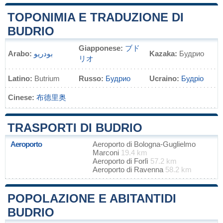
TOPONIMIA E TRADUZIONE DI
BUDRIO
Giapponese:
ブド
Arabo:
بودريو
Kazaka:
Будрио
リオ
Latino:
Butrium
Russo:
Будрио
Ucraino:
Будріо
Cinese:
布德里奥
TRASPORTI DI BUDRIO
Aeroporto
Aeroporto di Bologna-Guglielmo
Marconi
19.4 km
Aeroporto di Forlì
57.2 km
Aeroporto di Ravenna
58.2 km
POPOLAZIONE E ABITANTIDI
BUDRIO