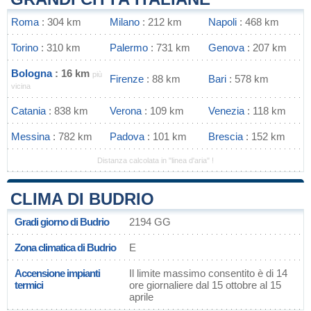
Roma
: 304 km
Milano
: 212 km
Napoli
: 468 km
Torino
: 310 km
Palermo
: 731 km
Genova
: 207 km
Bologna
: 16 km
più
Firenze
: 88 km
Bari
: 578 km
vicina
Catania
: 838 km
Verona
: 109 km
Venezia
: 118 km
Messina
: 782 km
Padova
: 101 km
Brescia
: 152 km
Distanza calcolata in "linea d'aria" !
CLIMA DI BUDRIO
Gradi giorno di Budrio
2194 GG
Zona climatica di Budrio
E
Accensione impianti
Il limite massimo consentito è di 14
termici
ore giornaliere dal 15 ottobre al 15
aprile