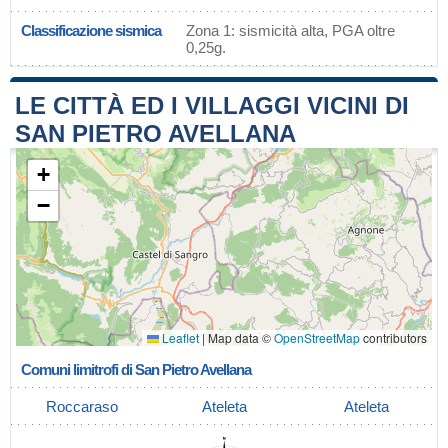
Classificazione sismica
Zona 1: sismicità alta, PGA oltre
0,25g.
LE CITTÀ ED I VILLAGGI VICINI DI
SAN PIETRO AVELLANA
+
−
Leaflet
|
Map data ©
OpenStreetMap
contributors
Comuni limitrofi di San Pietro Avellana
Roccaraso
Ateleta
Ateleta