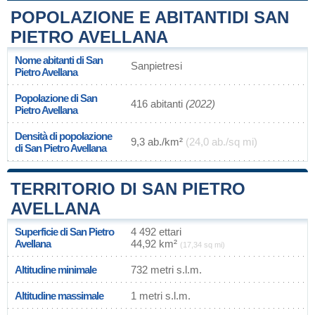
POPOLAZIONE E ABITANTIDI SAN
PIETRO AVELLANA
Nome abitanti di San
Sanpietresi
Pietro Avellana
Popolazione di San
416 abitanti
(2022)
Pietro Avellana
Densità di popolazione
9,3 ab./km²
(24,0 ab./sq mi)
di San Pietro Avellana
TERRITORIO DI SAN PIETRO
AVELLANA
Superficie di San Pietro
4 492 ettari
Avellana
44,92 km²
(17,34 sq mi)
Altitudine minimale
732 metri s.l.m.
Altitudine massimale
1 metri s.l.m.