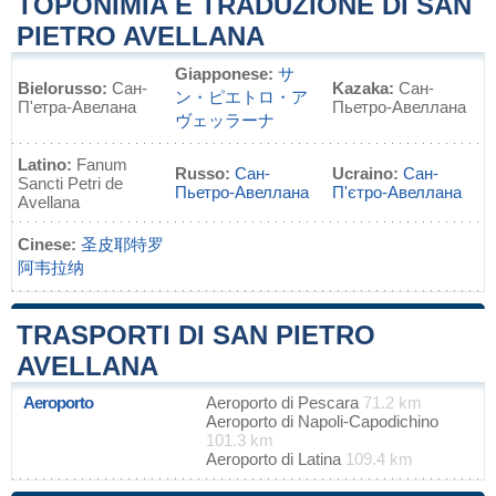
TOPONIMIA E TRADUZIONE DI SAN
PIETRO AVELLANA
Giapponese:
サ
Bielorusso:
Сан-
Kazaka:
Сан-
ン・ピエトロ・ア
П'етра-Авелана
Пьетро-Авеллана
ヴェッラーナ
Latino:
Fanum
Russo:
Сан-
Ucraino:
Сан-
Sancti Petri de
Пьетро-Авеллана
П'єтро-Авеллана
Avellana
Cinese:
圣皮耶特罗
阿韦拉纳
TRASPORTI DI SAN PIETRO
AVELLANA
Aeroporto
Aeroporto di Pescara
71.2 km
Aeroporto di Napoli-Capodichino
101.3 km
Aeroporto di Latina
109.4 km