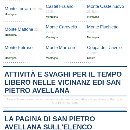
Castel Fraiano
Monte Castelnuovo
Monte Torrara
20.6km
20.8km
21.5km
Montagna
Montagna
Montagna
Monte Carovello
Monte Fischietto
Monte Mattone
22km
22.1km
22.8km
Montagna
Montagna
Montagna
Monte Petroso
Monte Marrone
Coppa del Diavolo
22.9km
23.2km
23.8km
Montagna
Montagna
Cresta
ATTIVITÀ E SVAGHI PER IL TEMPO
LIBERO NELLE VICINANZ EDI SAN
PIETRO AVELLANA
Non abbiamo fornito alcun numero di riferimento per attività o per il tempo libero per
San Pietro Avellana
LA PAGINA DI SAN PIETRO
AVELLANA SULL'ELENCO