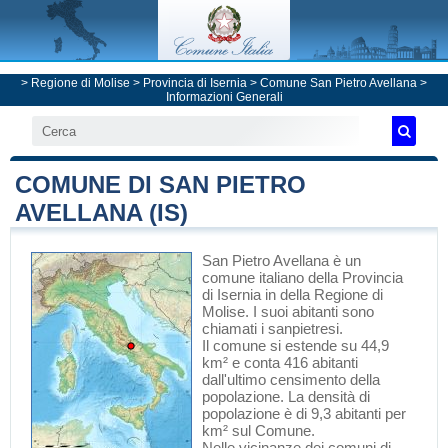
>
Regione di Molise
>
Provincia di Isernia
>
Comune San Pietro Avellana
>
Informazioni Generali
COMUNE DI SAN PIETRO
AVELLANA (IS)
San Pietro Avellana
è un
comune italiano
della Provincia
di Isernia
in
della Regione di
Molise
. I suoi abitanti sono
chiamati i sanpietresi.
Il comune si estende su 44,9
km² e conta 416 abitanti
dall'ultimo censimento della
popolazione. La densità di
popolazione è di 9,3 abitanti per
km² sul Comune.
Nelle vicinanze dei comuni di