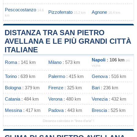
Pescocostanzo
14.6
Pizzoferrato
Agnone
15.2 km
16.4 km
km
DISTANZA TRA SAN PIETRO
AVELLANA E LE PIÙ GRANDI CITTÀ
ITALIANE
Napoli
: 106 km
più
Roma
: 141 km
Milano
: 573 km
vicina
Torino
: 639 km
Palermo
: 415 km
Genova
: 516 km
Bologna
: 379 km
Firenze
: 325 km
Bari
: 236 km
Catania
: 484 km
Verona
: 480 km
Venezia
: 432 km
Messina
: 417 km
Padova
: 443 km
Brescia
: 525 km
Distanza calcolata in "linea d'aria" !