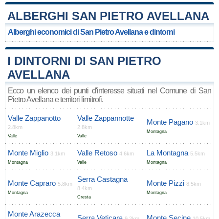
ALBERGHI SAN PIETRO AVELLANA
Alberghi economici di San Pietro Avellana e dintorni
I DINTORNI DI SAN PIETRO
AVELLANA
Ecco un elenco dei punti d'interesse situati nel Comune di San
Pietro Avellana e territori limitrofi.
Valle Zappanotto
Valle Zappannotte
Monte Pagano
3.1km
2.8km
2.8km
Montagna
Valle
Valle
Monte Miglio
Valle Retoso
La Montagna
3.1km
4.6km
5.5km
Montagna
Valle
Montagna
Serra Castagna
Monte Capraro
Monte Pizzi
5.8km
8.5km
8.4km
Montagna
Montagna
Cresta
Monte Arazecca
Serra Veticara
Monte Secine
9.2km
10.5km