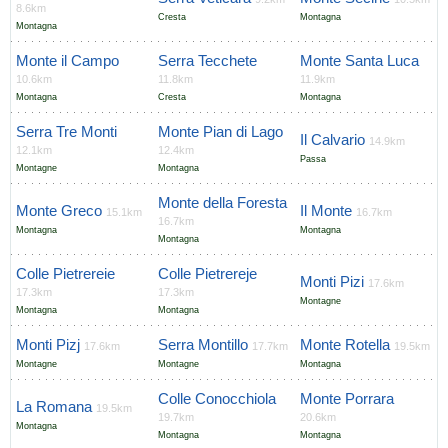
8.6km
Cresta
Montagna
Montagna
Monte il Campo
Serra Tecchete
Monte Santa Luca
10.6km
11.8km
11.9km
Montagna
Cresta
Montagna
Serra Tre Monti
Monte Pian di Lago
Il Calvario
14.9km
12.1km
12.4km
Passa
Montagne
Montagna
Monte della Foresta
Monte Greco
Il Monte
15.1km
16.7km
16.7km
Montagna
Montagna
Montagna
Colle Pietrereie
Colle Pietrereje
Monti Pizi
17.6km
17.3km
17.3km
Montagne
Montagna
Montagna
Monti Pizj
Serra Montillo
Monte Rotella
17.6km
17.7km
19.5km
Montagne
Montagne
Montagna
Colle Conocchiola
Monte Porrara
La Romana
19.5km
19.7km
20.6km
Montagna
Montagna
Montagna