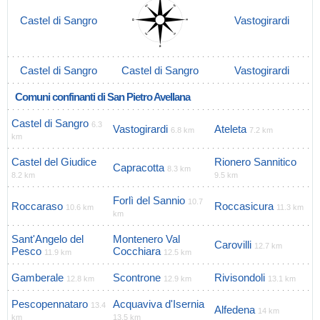
Castel di Sangro
Vastogirardi
Castel di Sangro
Castel di Sangro
Vastogirardi
Comuni confinanti di San Pietro Avellana
Castel di Sangro
6.3
Vastogirardi
Ateleta
6.8 km
7.2 km
km
Castel del Giudice
Rionero Sannitico
Capracotta
8.3 km
8.2 km
9.5 km
Forlì del Sannio
10.7
Roccaraso
Roccasicura
10.6 km
11.3 km
km
Sant'Angelo del
Montenero Val
Carovilli
12.7 km
Pesco
Cocchiara
11.9 km
12.5 km
Gamberale
Scontrone
Rivisondoli
12.8 km
12.9 km
13.1 km
Pescopennataro
Acquaviva d'Isernia
13.4
Alfedena
14 km
km
13.5 km