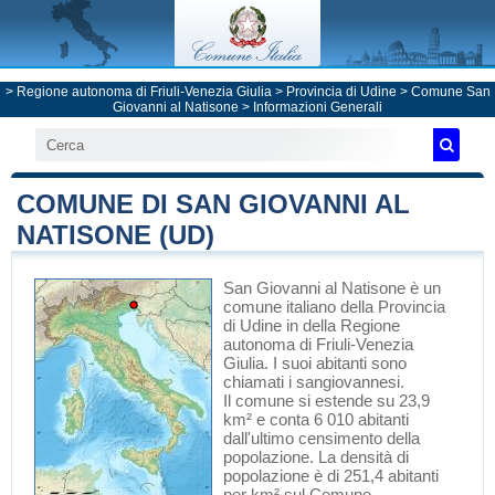
>
Regione autonoma di Friuli-Venezia Giulia
>
Provincia di Udine
>
Comune San
Giovanni al Natisone
> Informazioni Generali
COMUNE DI SAN GIOVANNI AL
NATISONE (UD)
San Giovanni al Natisone
è un
comune italiano
della Provincia
di Udine
in
della Regione
autonoma di Friuli-Venezia
Giulia
. I suoi abitanti sono
chiamati i sangiovannesi.
Il comune si estende su 23,9
km² e conta 6 010 abitanti
dall'ultimo censimento della
popolazione. La densità di
popolazione è di 251,4 abitanti
per km² sul Comune.