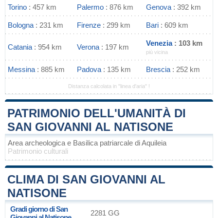
Torino
: 457 km
Palermo
: 876 km
Genova
: 392 km
Bologna
: 231 km
Firenze
: 299 km
Bari
: 609 km
Venezia
: 103 km
Catania
: 954 km
Verona
: 197 km
più vicina
Messina
: 885 km
Padova
: 135 km
Brescia
: 252 km
Distanza calcolata in "linea d'aria" !
PATRIMONIO DELL'UMANITÀ DI
SAN GIOVANNI AL NATISONE
Area archeologica e Basilica patriarcale di Aquileia
Patrimonio culturali
CLIMA DI SAN GIOVANNI AL
NATISONE
Gradi giorno di San
2281 GG
Giovanni al Natisone