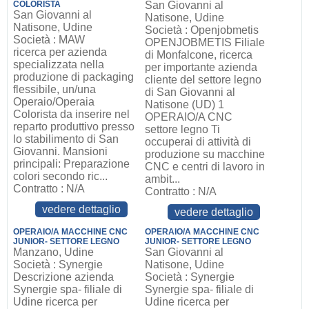
COLORISTA
San Giovanni al
San Giovanni al
Natisone, Udine
Natisone, Udine
Società : Openjobmetis
Società : MAW
OPENJOBMETIS Filiale
ricerca per azienda
di Monfalcone, ricerca
specializzata nella
per importante azienda
produzione di packaging
cliente del settore legno
flessibile, un/una
di San Giovanni al
Operaio/Operaia
Natisone (UD) 1
Colorista da inserire nel
OPERAIO/A CNC
reparto produttivo presso
settore legno Ti
lo stabilimento di San
occuperai di attività di
Giovanni. Mansioni
produzione su macchine
principali: Preparazione
CNC e centri di lavoro in
colori secondo ric...
ambit...
Contratto : N/A
Contratto : N/A
vedere dettaglio
vedere dettaglio
OPERAIO/A MACCHINE CNC
OPERAIO/A MACCHINE CNC
JUNIOR- SETTORE LEGNO
JUNIOR- SETTORE LEGNO
Manzano, Udine
San Giovanni al
Società : Synergie
Natisone, Udine
Descrizione azienda
Società : Synergie
Synergie spa- filiale di
Synergie spa- filiale di
Udine ricerca per
Udine ricerca per