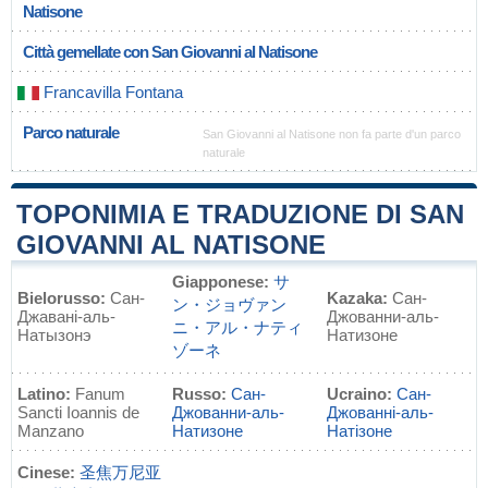
Natisone
Città gemellate con San Giovanni al Natisone
Francavilla Fontana
Parco naturale
San Giovanni al Natisone non fa parte d'un parco
naturale
TOPONIMIA E TRADUZIONE DI SAN
GIOVANNI AL NATISONE
Giapponese:
サ
Bielorusso:
Сан-
Kazaka:
Сан-
ン・ジョヴァン
Джавані-аль-
Джованни-аль-
ニ・アル・ナティ
Натызонэ
Натизоне
ゾーネ
Latino:
Fanum
Russo:
Сан-
Ucraino:
Сан-
Sancti Ioannis de
Джованни-аль-
Джованні-аль-
Manzano
Натизоне
Натізоне
Cinese:
圣焦万尼亚