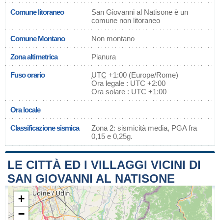
Comune litoraneo
San Giovanni al Natisone è un
comune non litoraneo
Comune Montano
Non montano
Zona altimetrica
Pianura
Fuso orario
UTC
+1:00 (Europe/Rome)
Ora legale : UTC +2:00
Ora solare : UTC +1:00
Ora locale
Classificazione sismica
Zona 2: sismicità media, PGA fra
0,15 e 0,25g.
LE CITTÀ ED I VILLAGGI VICINI DI
SAN GIOVANNI AL NATISONE
+
−