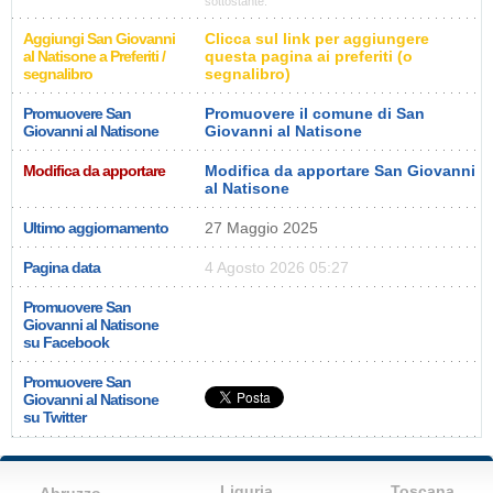
sottostante.
Aggiungi San Giovanni
Clicca sul link per aggiungere
al Natisone a Preferiti /
questa pagina ai preferiti (o
segnalibro
segnalibro)
Promuovere San
Promuovere il comune di San
Giovanni al Natisone
Giovanni al Natisone
Modifica da apportare
Modifica da apportare San Giovanni
al Natisone
Ultimo aggiornamento
27 Maggio 2025
Pagina data
4 Agosto 2026 05:27
Promuovere San
Giovanni al Natisone
su Facebook
Promuovere San
Giovanni al Natisone
su Twitter
Liguria
Toscana