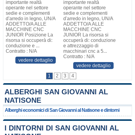
importante realtà
importante realtà
operante nel settore
operante nel settore
sedie e complementi
sedie e complementi
d'arredo in legno, UN/A
d'arredo in legno, UN/A
ADDETTO/A ALLE
ADDETTO/A ALLE
MACCHINE CNC
MACCHINE CNC
JUNIOR Posizione La
JUNIOR La risorsa si
risorsa si occuperà di:
occuperà di: conduzione
conduzione e ...
e attrezzaggio di
Contratto : N/A
macchinari cnc a 5...
Contratto : N/A
vedere dettaglio
vedere dettaglio
1
2
3
4
ALBERGHI SAN GIOVANNI AL
NATISONE
Alberghi economici di San Giovanni al Natisone e dintorni
I DINTORNI DI SAN GIOVANNI AL