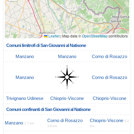
Leaflet
|
Map data ©
OpenStreetMap
contributors
Comuni limitrofi di San Giovanni al Natisone
Manzano
Manzano
Corno di Rosazzo
Manzano
Corno di Rosazzo
Trivignano Udinese
Chiopris-Viscone
Chiopris-Viscone
Comuni confinanti di San Giovanni al Natisone
Corno di Rosazzo
Chiopris-Viscone
5.2
Manzano
2.7 km
3.8 km
km