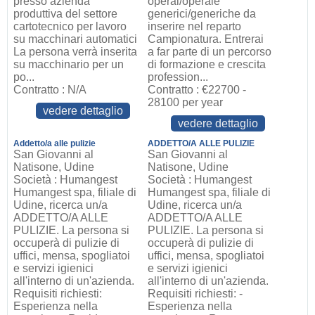
presso azienda
operai/operaie
produttiva del settore
generici/generiche da
cartotecnico per lavoro
inserire nel reparto
su macchinari automatici
Campionatura. Entrerai
La persona verrà inserita
a far parte di un percorso
su macchinario per un
di formazione e crescita
po...
profession...
Contratto : N/A
Contratto : €22700 -
28100 per year
vedere dettaglio
vedere dettaglio
Addetto/a alle pulizie
ADDETTO/A ALLE PULIZIE
San Giovanni al
San Giovanni al
Natisone, Udine
Natisone, Udine
Società : Humangest
Società : Humangest
Humangest spa, filiale di
Humangest spa, filiale di
Udine, ricerca un/a
Udine, ricerca un/a
ADDETTO/A ALLE
ADDETTO/A ALLE
PULIZIE. La persona si
PULIZIE. La persona si
occuperà di pulizie di
occuperà di pulizie di
uffici, mensa, spogliatoi
uffici, mensa, spogliatoi
e servizi igienici
e servizi igienici
all'interno di un'azienda.
all'interno di un'azienda.
Requisiti richiesti:
Requisiti richiesti: -
Esperienza nella
Esperienza nella