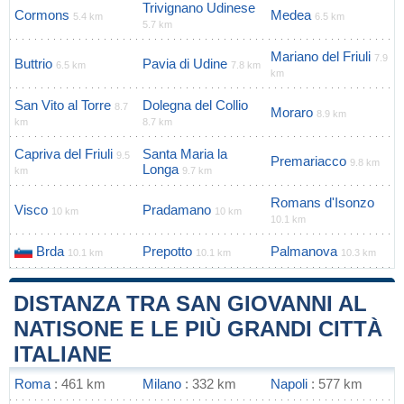
Trivignano Udinese
Cormons
Medea
5.4 km
6.5 km
5.7 km
Mariano del Friuli
7.9
Buttrio
Pavia di Udine
6.5 km
7.8 km
km
San Vito al Torre
Dolegna del Collio
8.7
Moraro
8.9 km
km
8.7 km
Capriva del Friuli
Santa Maria la
9.5
Premariacco
9.8 km
Longa
km
9.7 km
Romans d'Isonzo
Visco
Pradamano
10 km
10 km
10.1 km
Brda
Prepotto
Palmanova
10.1 km
10.1 km
10.3 km
DISTANZA TRA SAN GIOVANNI AL
NATISONE E LE PIÙ GRANDI CITTÀ
ITALIANE
Roma
: 461 km
Milano
: 332 km
Napoli
: 577 km