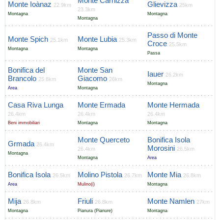
Monte Carnizza
Monte Ioànaz
Glievizza
22.9km
25km
23.3km
Montagna
Montagna
Montagna
Passo di Monte
Monte Spich
Monte Lubia
25.1km
25.3km
Croce
25.5km
Montagna
Montagna
Passa
Bonifica del
Monte San
Iauer
26.2km
Brancolo
Giacomo
25.8km
26km
Montagna
Area
Montagna
Casa Riva Lunga
Monte Ermada
Monte Hermada
26.4km
26.4km
26.4km
Beni immobiliari
Montagna
Montagna
Monte Querceto
Bonifica Isola
Grmada
26.4km
Morosini
26.4km
26.5km
Montagna
Montagna
Area
Bonifica Isola
Molino Pistola
Monte Mia
26.5km
26.7km
26.8km
Area
Mulino(i)
Montagna
Mija
Friuli
Monte Namlen
26.8km
26.8km
27km
Montagna
Pianura (Pianure)
Montagna