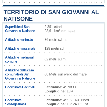
TERRITORIO DI SAN GIOVANNI AL
NATISONE
Superficie di San
2 391 ettari
Giovanni al Natisone
23,91 km²
(9,23 sq mi)
Altitudine minimale
36 metri s.l.m.
Altitudine massimale
128 metri s.l.m.
Altitudine media sul
82 metri s.l.m.
comune
Altitudine della casa
comunale di San
66 Metri sul livello del mare
Giovanni al Natisone
Coordinate Decimali
Latitudine:
45.9833
Longitudine:
13.4
Coordinate
Latitudine:
45° 58' 60'' Nord
Sessagesimali
Longitudine:
13° 24' 0'' Est