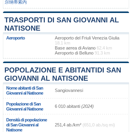
尔纳蒂索内
TRASPORTI DI SAN GIOVANNI AL
NATISONE
Aeroporto
Aeroporto del Friuli Venezia Giulia
18.1 km
Base aerea di Aviano
62.4 km
Aeroporto di Belluno
91.3 km
POPOLAZIONE E ABITANTIDI SAN
GIOVANNI AL NATISONE
Nome abitanti di San
Sangiovannesi
Giovanni al Natisone
Popolazione di San
6 010 abitanti
(2024)
Giovanni al Natisone
Densità di popolazione
di San Giovanni al
251,4 ab./km²
(651,0 ab./sq mi)
Natisone