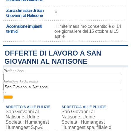
Zona climatica di San
E
Giovanni al Natisone
Accensione impianti
Il limite massimo consentito è di 14
termici
ore giornaliere dal 15 ottobre al 15
aprile
OFFERTE DI LAVORO A SAN
GIOVANNI AL NATISONE
Professione
Professione, Parole, società
, ,
ADDETTO/A ALLE PULIZIE
ADDETTO/A ALLE PULIZIE
San Giovanni al
San Giovanni al
Natisone, Udine
Natisone, Udine
Società : Humangest
Società : Humangest
Humangest S.p.A.
Humangest spa, filiale di