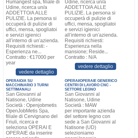
Humangest spa, filiale di
Udine, ricerca un/a
Udine, ricerca un/a
ADDETTO/A ALLE
ADDETTO/A ALLE
PULIZIE. La persona si
PULIZIE. La persona si
occuperà di pulizie di
occuperà di pulizie di
uffici, mensa, spogliatoi
uffici, mensa, spogliatoi
e servizi igienici
e servizi igienici
all'interno di un'azienda.
all'interno di un'azienda.
Requisiti richiesti:
Requisiti richiesti: -
Esperienza nella
Esperienza ne...
mansione; Reside...
Contratto : €17000 per
Contratto : N/A
year
vedere dettaglio
vedere dettaglio
OPERAIO/A SU
OPERAI/OPERAIE GENERICO
MACCHINARIO 3 TURNI
CENTRI DI LAVORO CNC -
SETTIMANALI
SETTORE LEGNO
San Giovanni al
San Giovanni al
Natisone, Udine
Natisone, Udine
Società : Openjobmetis
Società : MAW
OpenJobMetis Spa,
per importante azienda
filiale di Cervignano del
del settore legno con
Friuli, ricerca e
sede a San Giovanni al
seleziona OPERAI E
Natisone (UD)
OPERAIE da inserire
selezioniamo