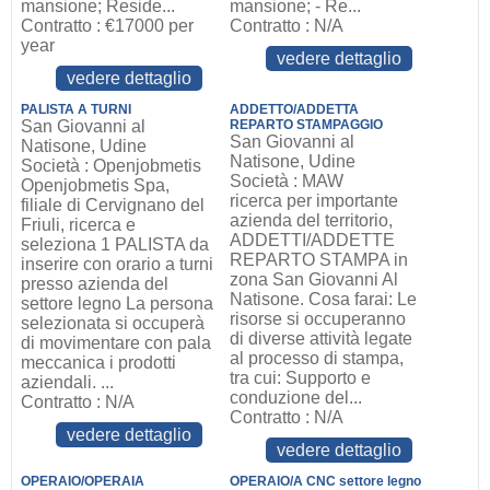
mansione; Reside...
mansione; - Re...
Contratto : €17000 per
Contratto : N/A
year
vedere dettaglio
vedere dettaglio
PALISTA A TURNI
ADDETTO/ADDETTA
San Giovanni al
REPARTO STAMPAGGIO
San Giovanni al
Natisone, Udine
Natisone, Udine
Società : Openjobmetis
Società : MAW
Openjobmetis Spa,
ricerca per importante
filiale di Cervignano del
azienda del territorio,
Friuli, ricerca e
ADDETTI/ADDETTE
seleziona 1 PALISTA da
REPARTO STAMPA in
inserire con orario a turni
zona San Giovanni Al
presso azienda del
Natisone. Cosa farai: Le
settore legno La persona
risorse si occuperanno
selezionata si occuperà
di diverse attività legate
di movimentare con pala
al processo di stampa,
meccanica i prodotti
tra cui: Supporto e
aziendali. ...
conduzione del...
Contratto : N/A
Contratto : N/A
vedere dettaglio
vedere dettaglio
OPERAIO/OPERAIA
OPERAIO/A CNC settore legno