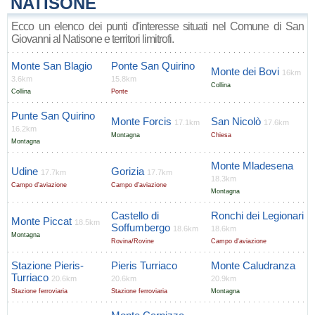
NATISONE
Ecco un elenco dei punti d'interesse situati nel Comune di San
Giovanni al Natisone e territori limitrofi.
Monte San Blagio
Ponte San Quirino
Monte dei Bovi
16km
3.6km
15.8km
Collina
Collina
Ponte
Punte San Quirino
Monte Forcis
San Nicolò
17.1km
17.6km
16.2km
Montagna
Chiesa
Montagna
Monte Mladesena
Udine
Gorizia
17.7km
17.7km
18.3km
Campo d'aviazione
Campo d'aviazione
Montagna
Castello di
Ronchi dei Legionari
Monte Piccat
18.5km
Soffumbergo
18.6km
18.6km
Montagna
Rovina/Rovine
Campo d'aviazione
Stazione Pieris-
Pieris Turriaco
Monte Caludranza
Turriaco
20.6km
20.6km
20.9km
Stazione ferroviaria
Stazione ferroviaria
Montagna