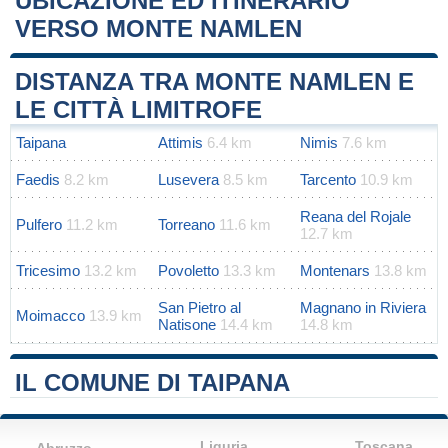
UBICAZIONE ED ITINERARIO
VERSO MONTE NAMLEN
Leaflet
|
Map data ©
OpenStreetMap
contributors
+
DISTANZA TRA MONTE NAMLEN E
−
LE CITTÀ LIMITROFE
Taipana
Attimis
6.4 km
Nimis
7.6 km
Faedis
8.2 km
Lusevera
8.5 km
Tarcento
10.9 km
Reana del Rojale
Pulfero
11.2 km
Torreano
11.6 km
12.7 km
Tricesimo
13.2 km
Povoletto
13.3 km
Montenars
13.8 km
San Pietro al
Magnano in Riviera
Moimacco
13.9 km
Natisone
14.4 km
14.8 km
IL COMUNE DI TAIPANA
Liguria
Toscana