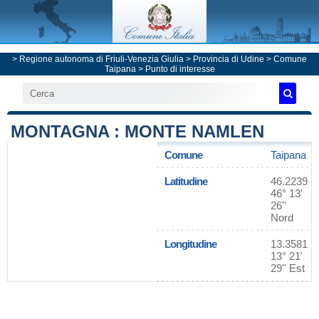
>
Regione autonoma di Friuli-Venezia Giulia
>
Provincia di Udine
>
Comune
Taipana
> Punto di interesse
MONTAGNA : MONTE NAMLEN
Comune
Taipana
Latitudine
46.2239
46° 13'
26''
Nord
Longitudine
13.3581
13° 21'
29'' Est