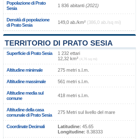
Popolazione di Prato
1 836 abitanti
(2021)
Sesia
Densità di popolazione
149,0 ab./km²
(386,0 ab./sq mi)
di Prato Sesia
TERRITORIO DI PRATO SESIA
Superficie di Prato Sesia
1 232 ettari
12,32 km²
(4,76 sq mi)
Altitudine minimale
275 metri s.l.m.
Altitudine massimale
561 metri s.l.m.
Altitudine media sul
418 metri s.l.m.
comune
Altitudine della casa
275 Metri sul livello del mare
comunale di Prato Sesia
Coordinate Decimali
Latitudine:
45.65
Longitudine:
8.38333