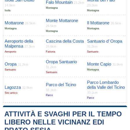
Falo Mountain
23.2km
14.9km
23.2km
Montagna
Isola
Montagna
Monte Mottarone
Mottarone
Il Mottarone
26.5km
26.5km
26.5km
Montagna
Montagna
Montagna
Aeroporto della
Cascina della Costa
Santuario d’ Oropa
Malpensa
27.3km
28.6km
31.2km
Aeroporto
Fattoria
Santuario
Oropa Santuario
Oropa
Monte Capio
31.2km
31.9km
31.2km
Santuario
Montagna
Santuario
Parco Lombardo
Parco del Ticino
Lagozza
della Valle del Ticino
32.9km
33.1km
33.1km
Sito antico
Parco
Parco
ATTIVITÀ E SVAGHI PER IL TEMPO
LIBERO NELLE VICINANZ EDI