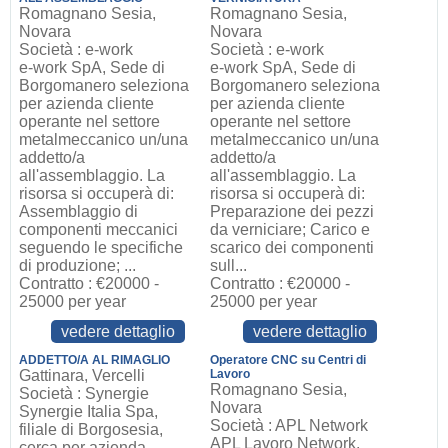
Romagnano Sesia,
Romagnano Sesia,
Novara
Novara
Società : e-work
Società : e-work
e-work SpA, Sede di
e-work SpA, Sede di
Borgomanero seleziona
Borgomanero seleziona
per azienda cliente
per azienda cliente
operante nel settore
operante nel settore
metalmeccanico un/una
metalmeccanico un/una
addetto/a
addetto/a
all'assemblaggio. La
all'assemblaggio. La
risorsa si occuperà di:
risorsa si occuperà di:
Assemblaggio di
Preparazione dei pezzi
componenti meccanici
da verniciare; Carico e
seguendo le specifiche
scarico dei componenti
di produzione; ...
sull...
Contratto : €20000 -
Contratto : €20000 -
25000 per year
25000 per year
vedere dettaglio
vedere dettaglio
ADDETTO/A AL RIMAGLIO
Operatore CNC su Centri di
Gattinara, Vercelli
Lavoro
Romagnano Sesia,
Società : Synergie
Novara
Synergie Italia Spa,
Società : APL Network
filiale di Borgosesia,
APL Lavoro Network,
cerca per azienda