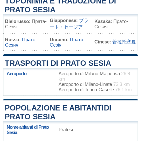
TOPONIMIA E TRADUZIONE DI
PRATO SESIA
Giapponese:
プラ
Bielorusso:
Прата-
Kazaka:
Прато-
Сезія
Сезия
ート・セージア
Russo:
Прато-
Ucraino:
Прато-
Cinese:
普拉托塞夏
Сезия
Сезія
TRASPORTI DI PRATO SESIA
Aeroporto
Aeroporto di Milano-Malpensa
26.9
km
Aeroporto di Milano-Linate
73.3 km
Aeroporto di Torino-Caselle
76.1 km
POPOLAZIONE E ABITANTIDI
PRATO SESIA
Nome abitanti di Prato
Pratesi
Sesia