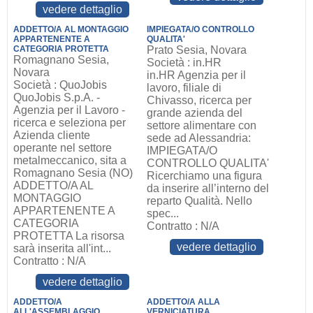
vedere dettaglio
ADDETTO/A AL MONTAGGIO
IMPIEGATA/O CONTROLLO
APPARTENENTE A
QUALITA'
CATEGORIA PROTETTA
Prato Sesia, Novara
Romagnano Sesia,
Società : in.HR
Novara
in.HR Agenzia per il
Società : QuoJobis
lavoro, filiale di
QuoJobis S.p.A. -
Chivasso, ricerca per
Agenzia per il Lavoro -
grande azienda del
ricerca e seleziona per
settore alimentare con
Azienda cliente
sede ad Alessandria:
operante nel settore
IMPIEGATA/O
metalmeccanico, sita a
CONTROLLO QUALITA'
Romagnano Sesia (NO)
Ricerchiamo una figura
ADDETTO/A AL
da inserire all’interno del
MONTAGGIO
reparto Qualità. Nello
APPARTENENTE A
spec...
CATEGORIA
Contratto : N/A
PROTETTA La risorsa
vedere dettaglio
sarà inserita all'int...
Contratto : N/A
vedere dettaglio
ADDETTO/A
ADDETTO/A ALLA
ALL'ASSEMBLAGGIO
VERNICIATURA