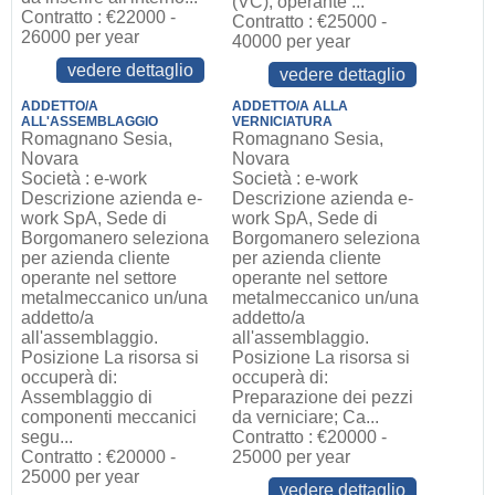
(VC), operante ...
Contratto : €22000 -
Contratto : €25000 -
26000 per year
40000 per year
vedere dettaglio
vedere dettaglio
ADDETTO/A
ADDETTO/A ALLA
ALL'ASSEMBLAGGIO
VERNICIATURA
Romagnano Sesia,
Romagnano Sesia,
Novara
Novara
Società : e-work
Società : e-work
Descrizione azienda e-
Descrizione azienda e-
work SpA, Sede di
work SpA, Sede di
Borgomanero seleziona
Borgomanero seleziona
per azienda cliente
per azienda cliente
operante nel settore
operante nel settore
metalmeccanico un/una
metalmeccanico un/una
addetto/a
addetto/a
all'assemblaggio.
all'assemblaggio.
Posizione La risorsa si
Posizione La risorsa si
occuperà di:
occuperà di:
Assemblaggio di
Preparazione dei pezzi
componenti meccanici
da verniciare; Ca...
segu...
Contratto : €20000 -
Contratto : €20000 -
25000 per year
25000 per year
vedere dettaglio