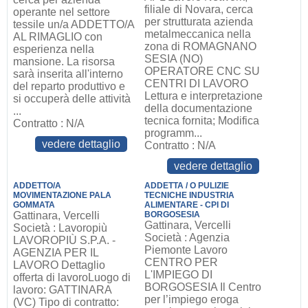
filiale di Novara, cerca
operante nel settore
per strutturata azienda
tessile un/a ADDETTO/A
metalmeccanica nella
AL RIMAGLIO con
zona di ROMAGNANO
esperienza nella
SESIA (NO)
mansione. La risorsa
OPERATORE CNC SU
sarà inserita all'interno
CENTRI DI LAVORO
del reparto produttivo e
Lettura e interpretazione
si occuperà delle attività
della documentazione
...
tecnica fornita; Modifica
Contratto : N/A
programm...
vedere dettaglio
Contratto : N/A
vedere dettaglio
ADDETTO/A
ADDETTA / O PULIZIE
MOVIMENTAZIONE PALA
TECNICHE INDUSTRIA
GOMMATA
ALIMENTARE - CPI DI
Gattinara, Vercelli
BORGOSESIA
Gattinara, Vercelli
Società : Lavoropiù
Società : Agenzia
LAVOROPIÙ S.P.A. -
Piemonte Lavoro
AGENZIA PER IL
CENTRO PER
LAVORO Dettaglio
L'IMPIEGO DI
offerta di lavoroLuogo di
BORGOSESIA Il Centro
lavoro: GATTINARA
per l’impiego eroga
(VC) Tipo di contratto: