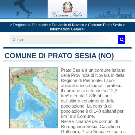
>
Regione di Piemonte
>
Provincia di Novara
>
Comune Prato Sesia
>
Informazioni Generali
COMUNE DI PRATO SESIA (NO)
Prato Sesia
è un comune italiano
della Provincia di Novara
in
della
Regione di Piemonte
. I suoi
abitanti sono chiamati i pratesi.
Il comune si estende su 12,3
km² e conta 1 836 abitanti
dall'ultimo censimento della
popolazione. La densità di
popolazione è di 149 abitanti per
km² sul Comune.
Nelle vicinanze dei comuni di
Romagnano Sesia
,
Cavallirio
i
Gattinara
, Prato Sesia è situata a