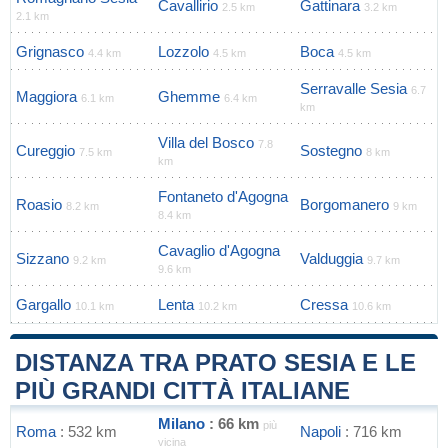
Cavallirio
Gattinara
2.5 km
3.2 km
2.1 km
Grignasco
Lozzolo
Boca
4.4 km
4.5 km
4.5 km
Serravalle Sesia
6.7
Maggiora
Ghemme
6.1 km
6.4 km
km
Villa del Bosco
7.8
Cureggio
Sostegno
7.5 km
8 km
km
Fontaneto d'Agogna
Roasio
Borgomanero
8.2 km
9 km
8.4 km
Cavaglio d'Agogna
Sizzano
Valduggia
9.2 km
9.7 km
9.6 km
Gargallo
Lenta
Cressa
10.1 km
10.2 km
10.6 km
DISTANZA TRA PRATO SESIA E LE
PIÙ GRANDI CITTÀ ITALIANE
Milano
: 66 km
più
Roma
: 532 km
Napoli
: 716 km
vicina