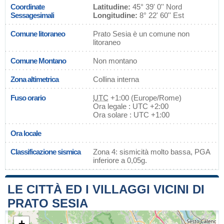
Coordinate
Latitudine:
45° 39' 0'' Nord
Sessagesimali
Longitudine:
8° 22' 60'' Est
Comune litoraneo
Prato Sesia è un comune non
litoraneo
Comune Montano
Non montano
Zona altimetrica
Collina interna
Fuso orario
UTC
+1:00 (Europe/Rome)
Ora legale : UTC +2:00
Ora solare : UTC +1:00
Ora locale
Classificazione sismica
Zona 4: sismicità molto bassa, PGA
inferiore a 0,05g.
LE CITTÀ ED I VILLAGGI VICINI DI
PRATO SESIA
+