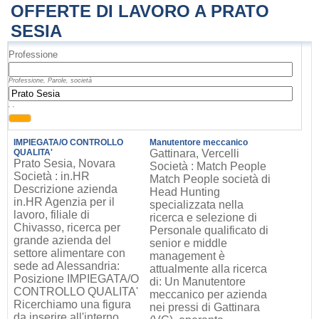
OFFERTE DI LAVORO A PRATO
SESIA
Professione
Professione, Parole, società
, ,
IMPIEGATA/O CONTROLLO
Manutentore meccanico
QUALITA'
Gattinara, Vercelli
Prato Sesia, Novara
Società : Match People
Società : in.HR
Match People società di
Descrizione azienda
Head Hunting
in.HR Agenzia per il
specializzata nella
lavoro, filiale di
ricerca e selezione di
Chivasso, ricerca per
Personale qualificato di
grande azienda del
senior e middle
settore alimentare con
management è
sede ad Alessandria:
attualmente alla ricerca
Posizione IMPIEGATA/O
di: Un Manutentore
CONTROLLO QUALITA'
meccanico per azienda
Ricerchiamo una figura
nei pressi di Gattinara
da inserire all'interno...