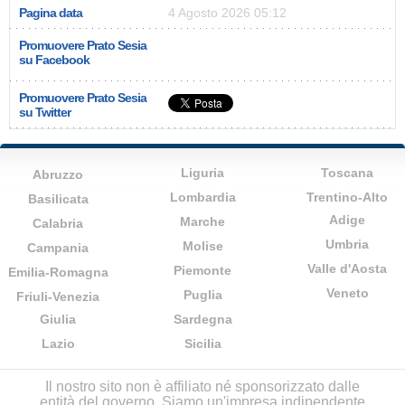
Pagina data
4 Agosto 2026 05:12
Promuovere Prato Sesia
su Facebook
Promuovere Prato Sesia
su Twitter
Liguria
Toscana
Abruzzo
Lombardia
Trentino-Alto
Basilicata
Adige
Marche
Calabria
Umbria
Molise
Campania
Valle d'Aosta
Piemonte
Emilia-Romagna
Veneto
Puglia
Friuli-Venezia
Giulia
Sardegna
Lazio
Sicilia
Il nostro sito non è affiliato né sponsorizzato dalle
entità del governo. Siamo un'impresa indipendente