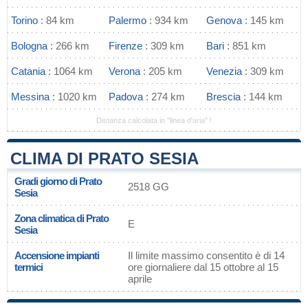
Torino
: 84 km
Palermo
: 934 km
Genova
: 145 km
Bologna
: 266 km
Firenze
: 309 km
Bari
: 851 km
Catania
: 1064 km
Verona
: 205 km
Venezia
: 309 km
Messina
: 1020 km
Padova
: 274 km
Brescia
: 144 km
Distanza calcolata in "linea d'aria" !
CLIMA DI PRATO SESIA
Gradi giorno di Prato
2518 GG
Sesia
Zona climatica di Prato
E
Sesia
Accensione impianti
Il limite massimo consentito è di 14
termici
ore giornaliere dal 15 ottobre al 15
aprile