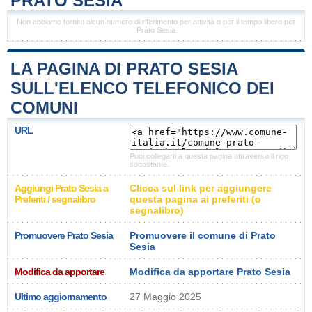
PRATO SESIA
Non abbiamo fornito alcun numero di riferimento per attività o per il tempo libero per
Prato Sesia
LA PAGINA DI PRATO SESIA
SULL'ELENCO TELEFONICO DEI
COMUNI
URL
Puoi collegarti a questa pagina attraverso il rigo
sottostante.
Aggiungi Prato Sesia a
Clicca sul link per aggiungere
Preferiti / segnalibro
questa pagina ai preferiti (o
segnalibro)
Promuovere Prato Sesia
Promuovere il comune di Prato
Sesia
Modifica da apportare
Modifica da apportare Prato Sesia
Ultimo aggiornamento
27 Maggio 2025