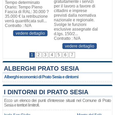
gratuitamente i servizi
Tempo determinato
per il lavoro a favore di
Orario: Tempo Pieno
cittadini e imprese
Fascia di RAL: 30.000 ?
previsti dalla normativa
35.000 € la retribuzione
nazionale e regionale.
verrà quantificata sull...
Svolge le funzioni
Contratto : N/A
esclusive assegnate dal
vedere dettaglio
d.lgs. 150/2...
Contratto : N/A
vedere dettaglio
1
2
3
4
5
6
7
ALBERGHI PRATO SESIA
Alberghi economici di Prato Sesia e dintorni
I DINTORNI DI PRATO SESIA
Ecco un elenco dei punti d'interesse situati nel Comune di Prato
Sesia e territori limitrofi.
Isola San Giulio
Monte del Falò