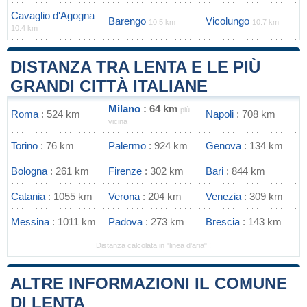
Cavaglio d'Agogna
Barengo
Vicolungo
10.5 km
10.7 km
10.4 km
DISTANZA TRA LENTA E LE PIÙ
GRANDI CITTÀ ITALIANE
Milano
: 64 km
più
Roma
: 524 km
Napoli
: 708 km
vicina
Torino
: 76 km
Palermo
: 924 km
Genova
: 134 km
Bologna
: 261 km
Firenze
: 302 km
Bari
: 844 km
Catania
: 1055 km
Verona
: 204 km
Venezia
: 309 km
Messina
: 1011 km
Padova
: 273 km
Brescia
: 143 km
Distanza calcolata in "linea d'aria" !
ALTRE INFORMAZIONI IL COMUNE
DI LENTA