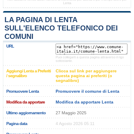
Lenta
LA PAGINA DI LENTA
SULL'ELENCO TELEFONICO DEI
COMUNI
URL
Puoi collegarti a questa pagina attraverso il rigo
sottostante.
Aggiungi Lenta a Preferiti
Clicca sul link per aggiungere
/ segnalibro
questa pagina ai preferiti (o
segnalibro)
Promuovere Lenta
Promuovere il comune di Lenta
Modifica da apportare
Modifica da apportare Lenta
Ultimo aggiornamento
27 Maggio 2025
Pagina data
4 Agosto 2026 05:11