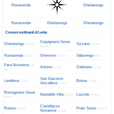
Rovasenda
Ghislarengo
Rovasenda
Ghislarengo
Ghislarengo
Comuni confinanti di Lenta
Carpignano Sesia
Ghislarengo
Sizzano
2.9 km
4.9 km
3.6 km
Rovasenda
Ghemme
Sillavengo
5.4 km
5.8 km
6 km
Fara Novarese
6.5
Arborio
Gattinara
6.7 km
7.1 km
km
San Giacomo
Landiona
Briona
7.2 km
7.7 km
Vercellese
7.7 km
Romagnano Sesia
Mandello Vitta
Lozzolo
8.9 km
9.1 km
8.5 km
Castellazzo
Roasio
Prato Sesia
9.3 km
10.2 km
Novarese
9.4 km