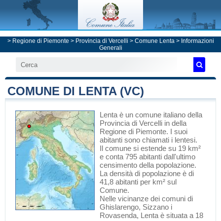
>
Regione di Piemonte
>
Provincia di Vercelli
>
Comune Lenta
> Informazioni
Generali
COMUNE DI LENTA (VC)
Lenta
è un comune italiano
della
Provincia di Vercelli
in
della
Regione di Piemonte
. I suoi
abitanti sono chiamati i lentesi.
Il comune si estende su 19 km²
e conta 795 abitanti dall'ultimo
censimento della popolazione.
La densità di popolazione è di
41,8 abitanti per km² sul
Comune.
Nelle vicinanze dei comuni di
Ghislarengo
,
Sizzano
i
Rovasenda
, Lenta è situata a 18