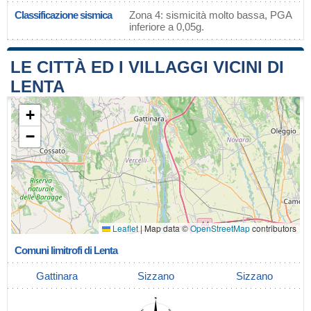
Classificazione sismica
Zona 4: sismicità molto bassa, PGA
inferiore a 0,05g.
LE CITTÀ ED I VILLAGGI VICINI DI
LENTA
+
−
Leaflet
|
Map data ©
OpenStreetMap
contributors
Comuni limitrofi di Lenta
Gattinara
Sizzano
Sizzano