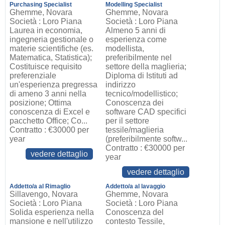
Purchasing Specialist
Modelling Specialist
Ghemme, Novara
Ghemme, Novara
Società : Loro Piana
Società : Loro Piana
Laurea in economia,
Almeno 5 anni di
ingegneria gestionale o
esperienza come
materie scientifiche (es.
modellista,
Matematica, Statistica);
preferibilmente nel
Costituisce requisito
settore della maglieria;
preferenziale
Diploma di Istituti ad
un'esperienza pregressa
indirizzo
di ameno 3 anni nella
tecnico/modellistico;
posizione; Ottima
Conoscenza dei
conoscenza di Excel e
software CAD specifici
pacchetto Office; Co...
per il settore
Contratto : €30000 per
tessile/maglieria
year
(preferibilmente softw...
Contratto : €30000 per
vedere dettaglio
year
vedere dettaglio
Addetto/a al Rimaglio
Addetto/a al lavaggio
Sillavengo, Novara
Ghemme, Novara
Società : Loro Piana
Società : Loro Piana
Solida esperienza nella
Conoscenza del
mansione e nell'utilizzo
contesto Tessile,