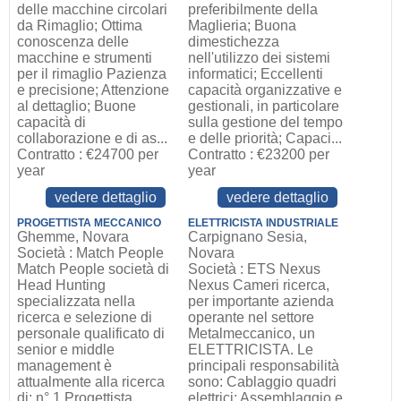
delle macchine circolari
preferibilmente della
da Rimaglio; Ottima
Maglieria; Buona
conoscenza delle
dimestichezza
macchine e strumenti
nell'utilizzo dei sistemi
per il rimaglio Pazienza
informatici; Eccellenti
e precisione; Attenzione
capacità organizzative e
al dettaglio; Buone
gestionali, in particolare
capacità di
sulla gestione del tempo
collaborazione e di as...
e delle priorità; Capaci...
Contratto : €24700 per
Contratto : €23200 per
year
year
vedere dettaglio
vedere dettaglio
PROGETTISTA MECCANICO
ELETTRICISTA INDUSTRIALE
Ghemme, Novara
Carpignano Sesia,
Società : Match People
Novara
Match People società di
Società : ETS Nexus
Head Hunting
Nexus Cameri ricerca,
specializzata nella
per importante azienda
ricerca e selezione di
operante nel settore
personale qualificato di
Metalmeccanico, un
senior e middle
ELETTRICISTA. Le
management è
principali responsabilità
attualmente alla ricerca
sono: Cablaggio quadri
di: n° 1 Progettista
elettrici; Assemblaggio e