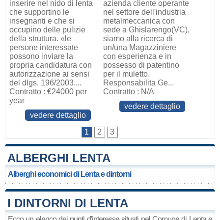
inserire nel nido di lenta
azienda cliente operante
che supportino le
nel settore dell'industria
insegnanti e che si
metalmeccanica con
occupino delle pulizie
sede a Ghislarengo(VC),
della struttura. «le
siamo alla ricerca di
persone interessate
un/una Magazziniere
possono inviare la
con esperienza e in
propria candidatura con
possesso di patentino
autorizzazione ai sensi
per il muletto.
del dlgs. 196/2003....
Responsabilita Ge...
Contratto : €24000 per
Contratto : N/A
year
vedere dettaglio
vedere dettaglio
1
2
3
ALBERGHI LENTA
Alberghi economici di Lenta e dintorni
I DINTORNI DI LENTA
Ecco un elenco dei punti d'interesse situati nel Comune di Lenta e