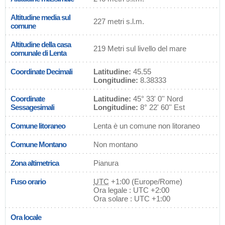
Altitudine media sul
227 metri s.l.m.
comune
Altitudine della casa
219 Metri sul livello del mare
comunale di Lenta
Coordinate Decimali
Latitudine:
45.55
Longitudine:
8.38333
Coordinate
Latitudine:
45° 33' 0'' Nord
Sessagesimali
Longitudine:
8° 22' 60'' Est
Comune litoraneo
Lenta è un comune non litoraneo
Comune Montano
Non montano
Zona altimetrica
Pianura
Fuso orario
UTC
+1:00 (Europe/Rome)
Ora legale : UTC +2:00
Ora solare : UTC +1:00
Ora locale