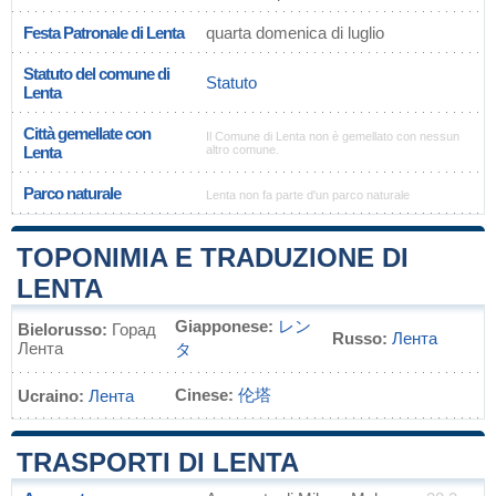
Festa Patronale di Lenta
quarta domenica di luglio
Statuto del comune di
Statuto
Lenta
Città gemellate con
Il Comune di Lenta non è gemellato con nessun
Lenta
altro comune.
Parco naturale
Lenta non fa parte d'un parco naturale
TOPONIMIA E TRADUZIONE DI
LENTA
Giapponese:
レン
Bielorusso:
Горад
Russo:
Лента
Лента
タ
Cinese:
伦塔
Ucraino:
Лента
TRASPORTI DI LENTA