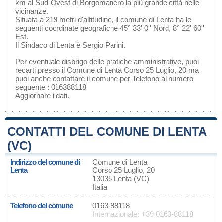
km al Sud-Ovest di
Borgomanero
la più grande città nelle
vicinanze.
Situata a 219 metri d'altitudine, il comune di Lenta ha le
seguenti coordinate geografiche 45° 33' 0'' Nord, 8° 22' 60''
Est.
Il Sindaco di Lenta è Sergio Parini.
Per eventuale disbrigo delle pratiche amministrative, puoi
recarti presso il Comune di Lenta Corso 25 Luglio, 20 ma
puoi anche contattare il comune per Telefono al numero
seguente : 016388118
Aggiornare i dati
.
CONTATTI DEL COMUNE DI LENTA
(VC)
Indirizzo del comune di
Comune di Lenta
Lenta
Corso 25 Luglio, 20
13035 Lenta (VC)
Italia
Telefono del comune
0163-88118
Internazionale: +39 0163-88118