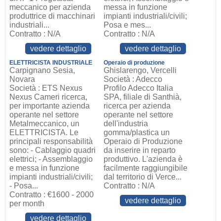
meccanico per azienda
messa in funzione
produttrice di macchinari
impianti industriali/civili;
industriali...
Posa e mes...
Contratto : N/A
Contratto : N/A
vedere dettaglio
vedere dettaglio
ELETTRICISTA INDUSTRIALE
Operaio di produzione
Carpignano Sesia,
Ghislarengo, Vercelli
Novara
Società : Adecco
Società : ETS Nexus
Profilo Adecco Italia
Nexus Cameri ricerca,
SPA, filiale di Santhià,
per importante azienda
ricerca per azienda
operante nel settore
operante nel settore
Metalmeccanico, un
dell'industria
ELETTRICISTA. Le
gomma/plastica un
principali responsabilità
Operaio di Produzione
sono: - Cablaggio quadri
da inserire in reparto
elettrici; - Assemblaggio
produttivo. L'azienda è
e messa in funzione
facilmente raggiungibile
impianti industriali/civili;
dal territorio di Verce...
- Posa...
Contratto : N/A
Contratto : €1600 - 2000
vedere dettaglio
per month
vedere dettaglio