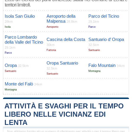
territori limitrofi.
Isola San Giulio
Aeroporto della
Parco del Ticino
Malpensa
26km
28.8km
29.1km
Isola
Aeroporto
Parco
Parco Lombardo
Cascina della Costa
Santuario d’ Oropa
della Valle del Ticino
30km
32.5km
29.1km
Fattoria
Santuario
Parco
Oropa Santuario
Oropa
Falo Mountain
32.5km
34km
32.5km
Santuario
Montagna
Santuario
Monte del Falò
34km
Montagna
ATTIVITÀ E SVAGHI PER IL TEMPO
LIBERO NELLE VICINANZ EDI
LENTA
Non abbiamo fornito alcun numero di riferimento per attività o per il tempo libero per