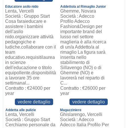
Educatore asilo nido
Addetto/a al Rimaglio Junior
Lenta, Vercelli
Ghemme, Novara
Società : Gruppo Start
Società : Adecco
Cosa faraieducare e
Profilo Adecco
assistere i bambini
Fashion&Design per
dell'asilo
importante brand del
nido.organizzare attività
lusso nel settore
pedagogiche e
maglieria è alla ricerca
ludiche.collaborare con il
di un/a Addetto/a al
team
rimaglio La figura sarà
educativo.requisitilaurea
inserita nello
in scienze
stabilimento di
dell'educazione o titolo
Sillavengo (NO) o di
equipollente.disponibilità
Ghemme (NO) e
a lavorare 35 ore
lavorerà nel reparto di
settimanal...
C...
Contratto : €24000 per
Contratto : €26000 per
year
year
vedere dettaglio
vedere dettaglio
Addetta alle pulizie
Magazziniere
Lenta, Vercelli
Ghislarengo, Vercelli
Società : Gruppo Start
Società : Adecco
Cerchiamo personale da
Adecco Italia Profilo Per