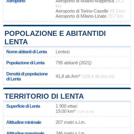
Aeroporto
Aeroporto di Milano-Malpensa
28.3
km
Aeroporto di Torino-Caselle
69.3 km
Aeroporto di Milano-Linate
70.7 km
POPOLAZIONE E ABITANTIDI
LENTA
Nome abitanti di Lenta
Lentesi
Popolazione di Lenta
795 abitanti
(2021)
Densità di popolazione
41,8 ab./km²
(108,4 ab./sq mi)
di Lenta
TERRITORIO DI LENTA
Superficie di Lenta
1 900 ettari
19,00 km²
(7,34 sq mi)
Altitudine minimale
207 metri s.l.m.
Altitudine massimale
246 metri s.l.m.