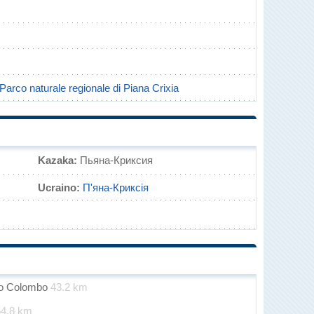
Parco naturale regionale di Piana Crixia
Kazaka:
Пьяна-Криксия
Ucraino:
П'яна-Криксія
oro Colombo
43.2 km
54.8 km