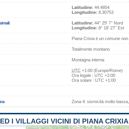
Latitudine:
44.4854
Longitudine:
8.30753
simali
Latitudine:
44° 29' 7'' Nord
Longitudine:
8° 18' 27'' Est
Piana Crixia è un comune non 
Totalmente montano
Montagna interna
UTC
+1:00 (Europe/Rome)
Ora legale : UTC +2:00
Ora solare : UTC +1:00
ica
Zona 4: sismicità molto bassa,
ED I VILLAGGI VICINI DI PIANA CRIXIA