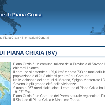
ne
di Piana Crixia
e Piana Crixia
> Informazioni Generali
I PIANA CRIXIA (SV)
Piana Crixia
è un comune italiano
della Provincia di Savona
chiamati i pianesi.
Il comune si estende su 29,6 km² e conta 733 abitanti dall'u
popolazione è di 24,8 abitanti per km² sul Comune.
Nelle vicinanze dei comuni di
Merana
,
Spigno Monferrato
i
D
Savona
la più grande città nelle vicinanze.
Situata a 267 metri d'altitudine, il comune di Piana Crixia ha 
18' 27'' Est.
Piana Crixia è un Comune del
Parco naturale regionale di Pi
Il Sindaco di Piana Crixia è Massimo Tappa.