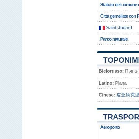
Statuto del comune d
Città gemellate con P
Saint-Jodard
Parco naturale
TOPONIMI
Bielorusso:
П'яна-
Latino:
Plana
Cinese:
皮亚纳克
TRASPORT
Aeroporto