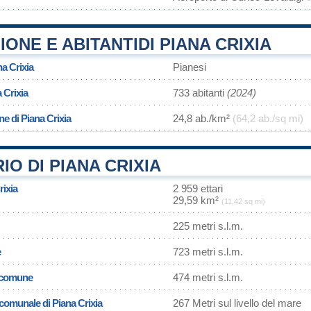
ONE E ABITANTIDI PIANA CRIXIA
na Crixia
Pianesi
 Crixia
733 abitanti
(2024)
ne di Piana Crixia
24,8 ab./km²
(64,2 ab./sq mi)
IO DI PIANA CRIXIA
rixia
2 959 ettari
29,59 km²
(11,42 sq mi)
225 metri s.l.m.
e
723 metri s.l.m.
l comune
474 metri s.l.m.
 comunale di Piana Crixia
267 Metri sul livello del mare