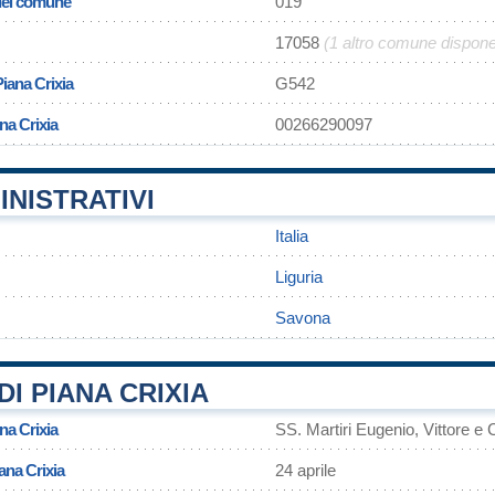
 del comune
019
17058
(1 altro comune dispone
Piana Crixia
G542
na Crixia
00266290097
INISTRATIVI
Italia
Liguria
Savona
I PIANA CRIXIA
na Crixia
SS. Martiri Eugenio, Vittore e
ana Crixia
24 aprile