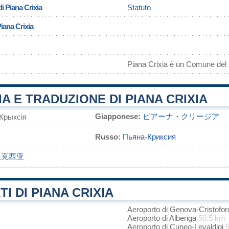
i Piana Crixia
Statuto
iana Crixia
Piana Crixia è un Comune del
A E TRADUZIONE DI PIANA CRIXIA
Giapponese:
ピアーナ・クリージア
Крыксія
Russo:
Пьяна-Криксия
里克西亚
I DI PIANA CRIXIA
Aeroporto di Genova-Cristof
Aeroporto di Albenga
50.5 km
Aeroporto di Cuneo-Levaldigi